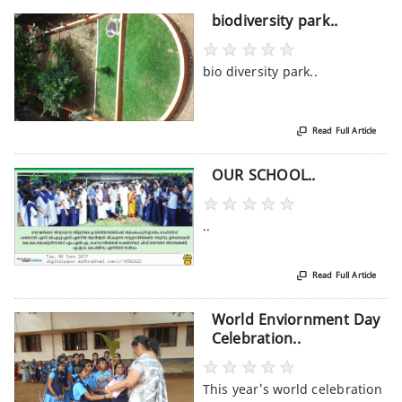
biodiversity park..
★
★
★
★
★
bio diversity park..

Read Full Article
OUR SCHOOL..
★
★
★
★
★
..

Read Full Article
World Enviornment Day
Celebration..
★
★
★
★
★
This year's world celebration