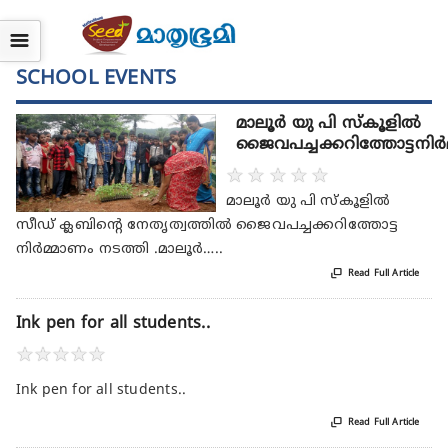
☰
SCHOOL EVENTS
മാലൂര്‍ യു പി സ്കൂളില്‍
ജൈവപച്ചക്കറിത്തോട്ടനിര്‍
★
★
★
★
★
മാലൂര്‍ യു പി സ്കൂളില്‍
സീഡ് ക്ലബിന്‍റെ നേതൃത്വത്തില്‍ ജൈവപച്ചക്കറിത്തോട്ട
നിര്‍മ്മാണം നടത്തി .മാലൂര്‍…..

Read Full Article
Ink pen for all students..
★
★
★
★
★
Ink pen for all students..

Read Full Article