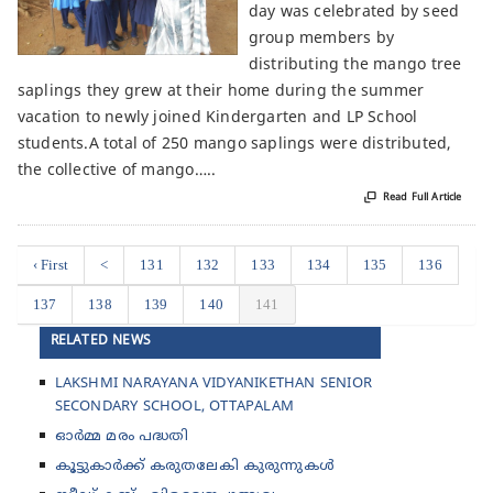
day was celebrated by seed
group members by
distributing the mango tree
saplings they grew at their home during the summer
vacation to newly joined Kindergarten and LP School
students.A total of 250 mango saplings were distributed,
the collective of mango…..

Read Full Article
‹ First
<
131
132
133
134
135
136
137
138
139
140
141
RELATED NEWS
LAKSHMI NARAYANA VIDYANIKETHAN SENIOR
SECONDARY SCHOOL, OTTAPALAM
ഓര്‍മ്മ മരം പദ്ധതി
കൂട്ടുകാര്‍ക്ക് കരുതലേകി കുരുന്നുകള്‍