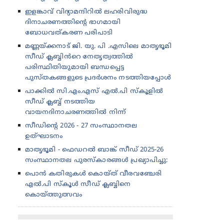
ഇളങ്കാവ് വിദ്യാമന്ദിറിൽ ലഹരിവിരുദ്ധ
ദിനാചരണത്തിന്റെ ഭാഗമായി
ബോധവത്കരണ പരിപാടി
മണ്ണയ്ക്കനാട് ജി. യു. പി .എസിലെ മാതൃഭൂമി
സീഡ് ക്ലബ്ബിൻറെ നേതൃത്വത്തിൽ
പരിസ്ഥിതിയുമായി ബന്ധപ്പെട്ട
പുസ്തകങ്ങളുടെ പ്രദർശനം നടത്തിയപ്പോൾ
പാക്കിൽ സി.എം.എസ് എൽ.പി സ്കൂളിൽ
സീഡ് ക്ലബ്ബ് നടത്തിയ
വായനദിനാചരണത്തിൽ നിന്ന്
സീഡിന്റെ 2026 - 27 സംസ്ഥാനതല
ഉത്‌ഘാടനം
മാതൃഭൂമി - ഫെഡറൽ ബാങ്ക് സീഡ് 2025-26
സംസ്ഥാനതല പുരസ്കാരങ്ങൾ പ്രഖ്യാപിച്ചു:
പൊൻ കതിരുകൾ കൊയ്ത് വീരവഞ്ചേരി
എൽ.പി സ്കൂൾ സീഡ് ക്ലബ്ബിനെ
കൊയ്ത്തുത്സവം