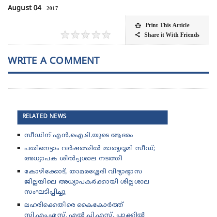
August 04
2017
Print This Article

★
★
★
★
★
Share it With Friends

WRITE A COMMENT
RELATED NEWS
സീഡിന് എൻ.ഐ.ടി.യുടെ ആദരം
പതിനെട്ടാം വർഷത്തിൽ മാതൃഭൂമി സീഡ്;
അധ്യാപക ശിൽപ്പശാല നടത്തി
കോഴിക്കോട്, താമരശ്ശേരി വിദ്യാഭ്യാസ
ജില്ലയിലെ അധ്യാപകർക്കായി ശില്പശാല
സംഘടിപ്പിച്ചു
ലഹരിക്കെതിരെ കൈകോർത്ത്
സി.എം.എസ്. എൽ.പി.എസ്. പാക്കിൽ