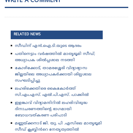
WRITE A COMMENT
RELATED NEWS
സീഡിന് എൻ.ഐ.ടി.യുടെ ആദരം
പതിനെട്ടാം വർഷത്തിൽ മാതൃഭൂമി സീഡ്;
അധ്യാപക ശിൽപ്പശാല നടത്തി
കോഴിക്കോട്, താമരശ്ശേരി വിദ്യാഭ്യാസ
ജില്ലയിലെ അധ്യാപകർക്കായി ശില്പശാല
സംഘടിപ്പിച്ചു
ലഹരിക്കെതിരെ കൈകോർത്ത്
സി.എം.എസ്. എൽ.പി.എസ്. പാക്കിൽ
ഇളങ്കാവ് വിദ്യാമന്ദിറിൽ ലഹരിവിരുദ്ധ
ദിനാചരണത്തിന്റെ ഭാഗമായി
ബോധവത്കരണ പരിപാടി
മണ്ണയ്ക്കനാട് ജി. യു. പി .എസിലെ മാതൃഭൂമി
സീഡ് ക്ലബ്ബിൻറെ നേതൃത്വത്തിൽ