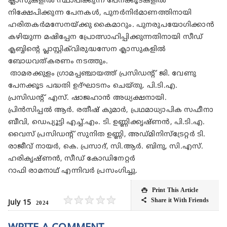
ക്ലാസുകളിൽ സ്ഥാപിക്കുന്ന പേനക്കൂടകളിൽ
നിക്ഷേപിക്കുന്ന പേനകൾ, പുനർനിർമാണത്തിനായി
ഹരിതകർമസേനയ്ക്കു കൈമാറും. പുനരുപയോഗിക്കാൻ
കഴിയുന്ന മഷിപ്പേന പ്രോത്സാഹിപ്പിക്കുന്നതിനായി സീഡ്
ക്ലബ്ബിന്റെ പ്ലാസ്റ്റിക്‌വിരുദ്ധസേന ക്ലാസുകളിൽ
ബോധവത്കരണം നടത്തും.
താമരക്കുളം ഗ്രാമപ്പഞ്ചായത്ത് പ്രസിഡന്റ് ജി. വേണു
പേനക്കൂട പദ്ധതി ഉദ്ഘാടനം ചെയ്തു. പി.ടി.എ.
പ്രസിഡന്റ് എസ്. ഷാജഹാൻ അധ്യക്ഷനായി.
പ്രിൻസിപ്പൽ ആർ. രതീഷ് കുമാർ, പ്രഥമാധ്യാപിക സഫീനാ
ബീവി, ഡെപ്യൂട്ടി എച്ച്.എം. ടി. ഉണ്ണിക്കൃഷ്ണൻ, പി.ടി.എ.
വൈസ് പ്രസിഡന്റ് സുനിത ഉണ്ണി, അഡ്മിനിസ്‌ട്രേറ്റർ ടി.
രാജീവ് നായർ, കെ. പ്രസാദ്, സി.ആർ. ബിനു, സി.എസ്.
ഹരികൃഷ്ണൻ, സീഡ് കോഡിനേറ്റർ
റാഫി രാമനാഥ് എന്നിവർ പ്രസംഗിച്ചു.
Print This Article

★
★
★
★
★
Share it With Friends

July 15
2024