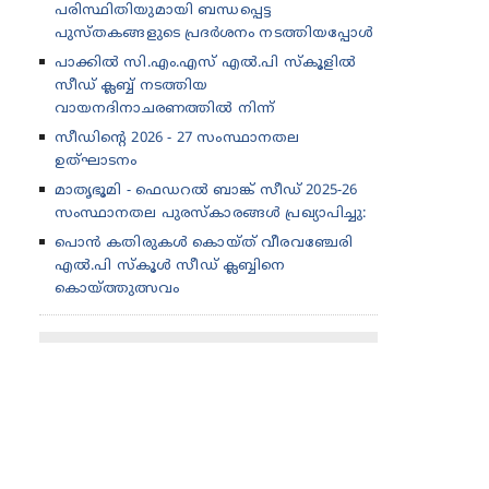
പരിസ്ഥിതിയുമായി ബന്ധപ്പെട്ട
പുസ്തകങ്ങളുടെ പ്രദർശനം നടത്തിയപ്പോൾ
പാക്കിൽ സി.എം.എസ് എൽ.പി സ്കൂളിൽ
സീഡ് ക്ലബ്ബ് നടത്തിയ
വായനദിനാചരണത്തിൽ നിന്ന്
സീഡിന്റെ 2026 - 27 സംസ്ഥാനതല
ഉത്‌ഘാടനം
മാതൃഭൂമി - ഫെഡറൽ ബാങ്ക് സീഡ് 2025-26
സംസ്ഥാനതല പുരസ്കാരങ്ങൾ പ്രഖ്യാപിച്ചു:
പൊൻ കതിരുകൾ കൊയ്ത് വീരവഞ്ചേരി
എൽ.പി സ്കൂൾ സീഡ് ക്ലബ്ബിനെ
കൊയ്ത്തുത്സവം
© 2015 Copyright