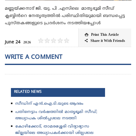
മണ്ണയ്ക്കനാട് ജി. യു. പി .എസിലെ മാതൃഭൂമി സീഡ്
ക്ലബ്ബിൻറെ നേതൃത്വത്തിൽ പരിസ്ഥിതിയുമായി ബന്ധപ്പെട്ട
പുസ്തകങ്ങളുടെ പ്രദർശനം നടത്തിയപ്പോൾ
Print This Article

★
★
★
★
★
Share it With Friends

June 24
2026
WRITE A COMMENT
RELATED NEWS
സീഡിന് എൻ.ഐ.ടി.യുടെ ആദരം
പതിനെട്ടാം വർഷത്തിൽ മാതൃഭൂമി സീഡ്;
അധ്യാപക ശിൽപ്പശാല നടത്തി
കോഴിക്കോട്, താമരശ്ശേരി വിദ്യാഭ്യാസ
ജില്ലയിലെ അധ്യാപകർക്കായി ശില്പശാല