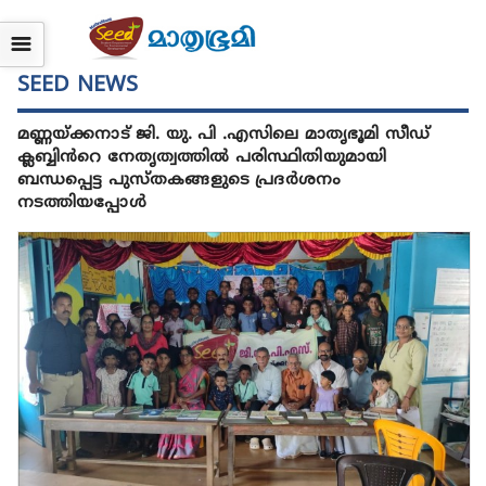
☰
SEED NEWS
മണ്ണയ്ക്കനാട് ജി. യു. പി .എസിലെ മാതൃഭൂമി സീഡ്
ക്ലബ്ബിൻറെ നേതൃത്വത്തിൽ പരിസ്ഥിതിയുമായി
ബന്ധപ്പെട്ട പുസ്തകങ്ങളുടെ പ്രദർശനം
നടത്തിയപ്പോൾ