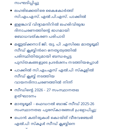
സംഘടിപ്പിച്ചു
ലഹരിക്കെതിരെ കൈകോർത്ത്
സി.എം.എസ്. എൽ.പി.എസ്. പാക്കിൽ
ഇളങ്കാവ് വിദ്യാമന്ദിറിൽ ലഹരിവിരുദ്ധ
ദിനാചരണത്തിന്റെ ഭാഗമായി
ബോധവത്കരണ പരിപാടി
മണ്ണയ്ക്കനാട് ജി. യു. പി .എസിലെ മാതൃഭൂമി
സീഡ് ക്ലബ്ബിൻറെ നേതൃത്വത്തിൽ
പരിസ്ഥിതിയുമായി ബന്ധപ്പെട്ട
പുസ്തകങ്ങളുടെ പ്രദർശനം നടത്തിയപ്പോൾ
പാക്കിൽ സി.എം.എസ് എൽ.പി സ്കൂളിൽ
സീഡ് ക്ലബ്ബ് നടത്തിയ
വായനദിനാചരണത്തിൽ നിന്ന്
സീഡിന്റെ 2026 - 27 സംസ്ഥാനതല
ഉത്‌ഘാടനം
മാതൃഭൂമി - ഫെഡറൽ ബാങ്ക് സീഡ് 2025-26
സംസ്ഥാനതല പുരസ്കാരങ്ങൾ പ്രഖ്യാപിച്ചു:
പൊൻ കതിരുകൾ കൊയ്ത് വീരവഞ്ചേരി
എൽ.പി സ്കൂൾ സീഡ് ക്ലബ്ബിനെ