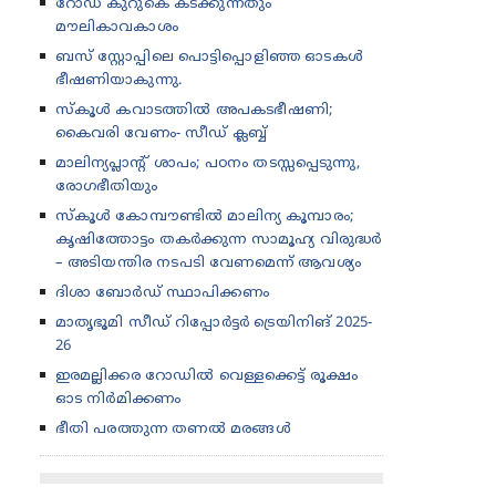
റോഡ് കുറുകെ കടക്കുന്നതും
മൗലികാവകാശം
ബസ് സ്റ്റോപ്പിലെ പൊട്ടിപ്പൊളിഞ്ഞ ഓടകൾ
ഭീഷണിയാകുന്നു.
സ്കൂൾ കവാടത്തിൽ അപകടഭീഷണി;
കൈവരി വേണം- സീഡ് ക്ലബ്ബ്
മാലിന്യപ്ലാന്റ് ശാപം; പഠനം തടസ്സപ്പെടുന്നു,
രോഗഭീതിയും
സ്കൂൾ കോമ്പൗണ്ടിൽ മാലിന്യ കൂമ്പാരം;
കൃഷിത്തോട്ടം തകർക്കുന്ന സാമൂഹ്യ വിരുദ്ധർ
– അടിയന്തിര നടപടി വേണമെന്ന് ആവശ്യം
ദിശാ ബോർഡ് സ്ഥാപിക്കണം
മാതൃഭൂമി സീഡ് റിപ്പോർട്ടർ ട്രെയിനിങ് 2025-
26
ഇരമല്ലിക്കര റോഡിൽ വെള്ളക്കെട്ട് രൂക്ഷം
ഓട നിർമിക്കണം
ഭീതി പരത്തുന്ന തണൽ മരങ്ങൾ