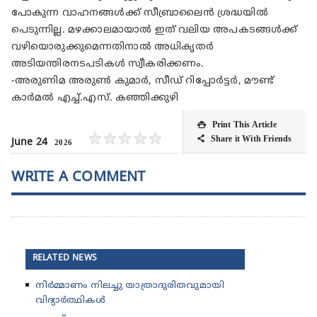
പോകുന്ന വാഹനങ്ങൾക്ക് സീബ്രാലൈൻ ശ്രദ്ധയിൽ
പെടുന്നില്ല. മഴക്കാലമായാൽ ഇത് വലിയ അപകടങ്ങൾക്ക്
വഴിയൊരുക്കുമെന്നതിനാൽ അധികൃതർ
അടിയന്തിരനടപടികൾ സ്വീകരിക്കണം.
-അരുണിമ അരുൺ കുമാർ, സീഡ് റിപ്പോർട്ടർ, മൗണ്ട്
കാർമൽ എച്ച്.എസ്. കഞ്ഞിക്കുഴി
Print This Article

★
★
★
★
★
Share it With Friends

June 24
2026
WRITE A COMMENT
RELATED NEWS
നിർമ്മാണം നിലച്ചു യാത്രാദുരിതവുമായി
വിദ്യാർത്ഥികൾ