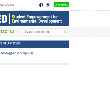
Archives
SON WATCH
TACT US
CENT ARTICLES
എളമരം ബി.ടി.എം.ഒ. യു.പി സ്കൂളിന് ,രണ്ടാം സ്ഥാനം ഇടുക്കി ജില്ലയ
ർമകളുടെ വേരുകൾ