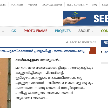
ECTS
PARTNERS
VIDEOS
ECO CALENDAR
SEED CORNER
FAQ
SEA
GK
PHOTO FRAME
PROJECTS
ABOUT
CON
⌂
BACK TO HOMEPAGE
RE
രസ്‌കാരങ്ങൾ പ്രഖ്യാപിച്ചു . ഒന്നാം സ്ഥാനം മലപ്പുറം ജില്ലയിലെ 
ഓ
ഓർമകളുടെ വേരുകൾ..
മഴ നനഞ്ഞ സായാഹ്നങ്ങളിലും , സന്ധ്യകളിലും
കണ്ണഞ്ചിപ്പിക്കുന്ന മിന്നലിന്റെ,
ഇടിമുഴക്കങ്ങളുടെ അകമ്പടിയോടെ നട്ട
എണ്ണമറ്റ മരങ്ങൾ.. വഴിയോര മരങ്ങളെ ആരും
കാണാതെ നടന്നു ഞങ്ങൾ നനച്ചിരുന്നത്..
പതിച്ചു കൊടുത്ത അവകാശങ്ങൾ
ആവേശത്തോടെ…..