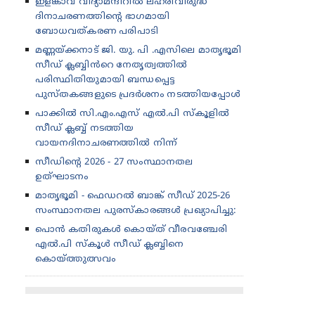
ഇളങ്കാവ് വിദ്യാമന്ദിറിൽ ലഹരിവിരുദ്ധ
ദിനാചരണത്തിന്റെ ഭാഗമായി
ബോധവത്കരണ പരിപാടി
മണ്ണയ്ക്കനാട് ജി. യു. പി .എസിലെ മാതൃഭൂമി
സീഡ് ക്ലബ്ബിൻറെ നേതൃത്വത്തിൽ
പരിസ്ഥിതിയുമായി ബന്ധപ്പെട്ട
പുസ്തകങ്ങളുടെ പ്രദർശനം നടത്തിയപ്പോൾ
പാക്കിൽ സി.എം.എസ് എൽ.പി സ്കൂളിൽ
സീഡ് ക്ലബ്ബ് നടത്തിയ
വായനദിനാചരണത്തിൽ നിന്ന്
സീഡിന്റെ 2026 - 27 സംസ്ഥാനതല
ഉത്‌ഘാടനം
മാതൃഭൂമി - ഫെഡറൽ ബാങ്ക് സീഡ് 2025-26
സംസ്ഥാനതല പുരസ്കാരങ്ങൾ പ്രഖ്യാപിച്ചു:
പൊൻ കതിരുകൾ കൊയ്ത് വീരവഞ്ചേരി
എൽ.പി സ്കൂൾ സീഡ് ക്ലബ്ബിനെ
കൊയ്ത്തുത്സവം