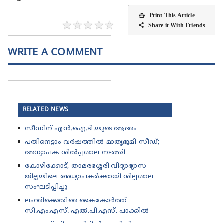
Print This Article

★
★
★
★
★
Share it With Friends

WRITE A COMMENT
RELATED NEWS
സീഡിന് എൻ.ഐ.ടി.യുടെ ആദരം
പതിനെട്ടാം വർഷത്തിൽ മാതൃഭൂമി സീഡ്;
അധ്യാപക ശിൽപ്പശാല നടത്തി
കോഴിക്കോട്, താമരശ്ശേരി വിദ്യാഭ്യാസ
ജില്ലയിലെ അധ്യാപകർക്കായി ശില്പശാല
സംഘടിപ്പിച്ചു
ലഹരിക്കെതിരെ കൈകോർത്ത്
സി.എം.എസ്. എൽ.പി.എസ്. പാക്കിൽ