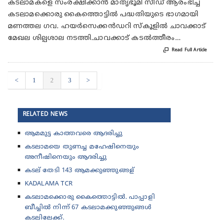
കടലാമകളെ സംരക്ഷിക്കാന്‍ മാതൃഭൂമി സീഡ് ആരംഭിച്ച
കടലാമക്കൊരു കൈത്തൊട്ടില്‍ പദ്ധതിയുടെ ഭാഗമായി
മണത്തല ഗവ. ഹയര്‍സെക്കന്‍ഡറി സ്‌കൂളില്‍ ചാവക്കാട്
മേഖല ശില്പശാല നടത്തി.ചാവക്കാട് കടല്‍ത്തീരം…

Read Full Article
<
1
2
3
>
RELATED NEWS
ആമമുട്ട കാത്തവരെ ആദരിച്ചു
കടലാമയെ തുണച്ച മഹേഷിനെയും
അനീഷിനെയും ആദരിച്ചു
കടല് തേടി 143 ആമക്കുഞ്ഞുങ്ങള്
KADALAMA TCR
കടലാമക്കൊരു കൈത്തൊട്ടില്‍. പാപ്പാളി
ബീച്ചില്‍ നിന്ന് 67 കടലാമക്കുഞ്ഞുങ്ങള്‍
കടലിലേക്ക്.