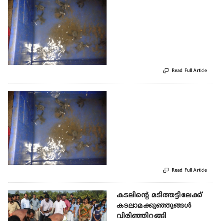

Read Full Article

Read Full Article
കടലിന്റെ മടിത്തട്ടിലേക്ക്
കടലാമക്കുഞ്ഞുങ്ങള്‍
വിരിഞ്ഞിറങ്ങി