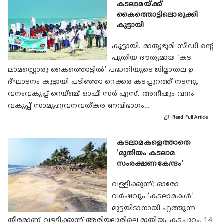
കടലാമയ്ക്ക്
കൈത്തൊട്ടിലൊരുക്കി
കുട്ടായി
കൂട്ടായി. മാതൃഭൂമി സീഡി ന്റെ
പുതിയ ദൗത്യമായ 'കട
ലാമസ്റ്റൊരു കൈത്തൊട്ടിൽ' പദ്ധതിയുടെ ജില്ലാതല ഉ
ദ്ഘാടനം കൂട്ടായി പടിഞ്ഞാ റെക്കര കടപ്പുറത്ത് നടന്നു.
വനംവകുപ്പ് റെയ്ഞ്ച് ഓഫീ സർ എസ്. അനീഷും വനം
വകുപ്പ് സാമൂഹ്യവനവത്കര ണവിഭാഗം…

Read Full Article
കടലാമകളെത്താതെ
'മുതിയം കടലാമ
സംരക്ഷണകേന്ദ്രം'
വള്ളിക്കുന്ന്: ഓരോ
വര്‍ഷവും 'കടലാമകള്‍'
മുട്ടയിടാനായി എത്തുന്ന
തീരമാണ് വള്ളിക്കുന്ന് അരിയല്ലൂരിലെ മുതിയം കടപ്പുറം. 14