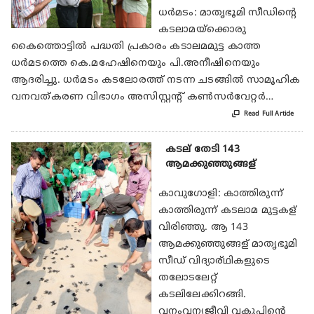
ധര്‍മടം: മാതൃഭൂമി സീഡിന്റെ
കടലാമയ്‌ക്കൊരു
കൈത്തൊട്ടില്‍ പദ്ധതി പ്രകാരം കടാലമമുട്ട കാത്ത
ധര്‍മടത്തെ കെ.മഹേഷിനെയും പി.അനീഷിനെയും
ആദരിച്ചു. ധര്‍മടം കടലോരത്ത് നടന്ന ചടങ്ങില്‍ സാമൂഹിക
വനവത്കരണ വിഭാഗം അസിസ്റ്റന്റ് കണ്‍സര്‍വേറ്റര്‍…

Read Full Article
കടല് തേടി 143
ആമക്കുഞ്ഞുങ്ങള്
കാവുഗോളി: കാത്തിരുന്ന്
കാത്തിരുന്ന് കടലാമ മുട്ടകള്
വിരിഞ്ഞു. ആ 143
ആമക്കുഞ്ഞുങ്ങള് മാതൃഭൂമി
സീഡ് വിദ്യാര്ഥികളുടെ
തലോടലേറ്റ്
കടലിലേക്കിറങ്ങി.
വനംവന്യജീവി വകുപ്പിന്റെ