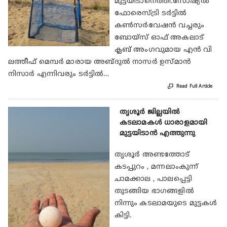
മുട്ടയിടാനെത്തി.സോഷ്യൽ
ഫോരെസ്ട്രി ടർട്ടിൽ
കൺസർവേഷൻ വച്ചരും
ബോയ്സ് ഓഫ് അകലാട്
ക്ലബ്‌ അംഗവുമായ എൻ വി
ലത്തീഫ് മെമ്പർ മാരായ അബ്ദുൽ നാസർ ഉസ്മാൻ
നിസാർ എന്നിവരും ടർട്ടിൽ…

Read Full Article
തൃശൂര്‍ ജില്ലയില്‍
കടലാമകള്‍ ധാരാളമായി
മുട്ടയിടാന്‍ എത്തുന്നു
തൃശൂര്‍ അണ്ടത്തോട്
കടപ്പുറം , മന്നലാംകുന്ന്‍
ചാമക്കാല , പാലപ്പെട്ടി
തുടങ്ങിയ ഭാഗങ്ങളില്‍
നിന്നും കടലാമയുടെ മുട്ടകള്‍
കിട്ടി.