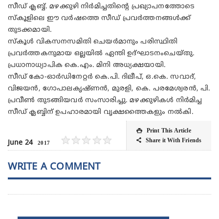
സീഡ് ക്ലബ്ബ്. മഴക്കുഴി നിർമിച്ചതിന്റെ പ്രഖ്യാപനത്തോടെ
സ്കൂളിലെ ഈ വർഷത്തെ സീഡ് പ്രവർത്തനങ്ങൾക്ക്
തുടക്കമായി.
സ്കൂൾ വികസനസമിതി ചെയർമാനും പരിസ്ഥിതി
പ്രവർത്തകനുമായ ഒല്ലയിൽ ഏന്തി ഉദ്ഘാടനംചെയ്തു.
പ്രധാനാധ്യാപിക കെ.എം. മിനി അധ്യക്ഷയായി.
സീഡ് കോ-ഓർഡിനേറ്റർ കെ.പി. ദിലീപ്, ഒ.കെ. സവാദ്,
വിജയൻ, ഗോപാലകൃഷ്ണൻ, മുരളി, കെ. പരമേശ്വരൻ, പി.
പ്രവീൺ തുടങ്ങിയവർ സംസാരിച്ചു. മഴക്കുഴികൾ നിർമിച്ച
സീഡ് ക്ലബ്ബിന് ഉപഹാരമായി വൃക്ഷത്തൈകളും നൽകി.
Print This Article

★
★
★
★
★
Share it With Friends

June 24
2017
WRITE A COMMENT