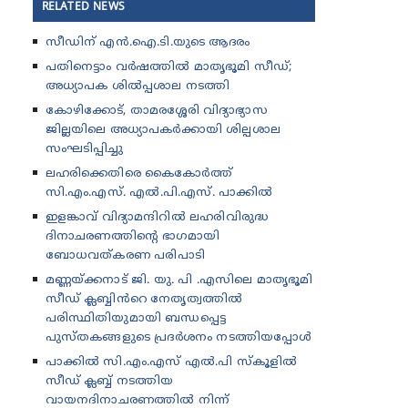
RELATED NEWS
സീഡിന് എൻ.ഐ.ടി.യുടെ ആദരം
പതിനെട്ടാം വർഷത്തിൽ മാതൃഭൂമി സീഡ്;
അധ്യാപക ശിൽപ്പശാല നടത്തി
കോഴിക്കോട്, താമരശ്ശേരി വിദ്യാഭ്യാസ
ജില്ലയിലെ അധ്യാപകർക്കായി ശില്പശാല
സംഘടിപ്പിച്ചു
ലഹരിക്കെതിരെ കൈകോർത്ത്
സി.എം.എസ്. എൽ.പി.എസ്. പാക്കിൽ
ഇളങ്കാവ് വിദ്യാമന്ദിറിൽ ലഹരിവിരുദ്ധ
ദിനാചരണത്തിന്റെ ഭാഗമായി
ബോധവത്കരണ പരിപാടി
മണ്ണയ്ക്കനാട് ജി. യു. പി .എസിലെ മാതൃഭൂമി
സീഡ് ക്ലബ്ബിൻറെ നേതൃത്വത്തിൽ
പരിസ്ഥിതിയുമായി ബന്ധപ്പെട്ട
പുസ്തകങ്ങളുടെ പ്രദർശനം നടത്തിയപ്പോൾ
പാക്കിൽ സി.എം.എസ് എൽ.പി സ്കൂളിൽ
സീഡ് ക്ലബ്ബ് നടത്തിയ
വായനദിനാചരണത്തിൽ നിന്ന്