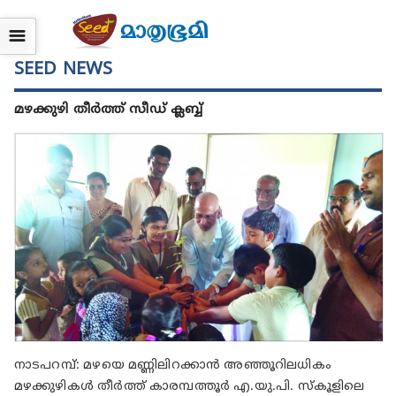
☰
SEED NEWS
മഴക്കുഴി തീർത്ത് സീഡ് ക്ലബ്ബ്
നാടപറമ്പ്: മഴയെ മണ്ണിലിറക്കാൻ അഞ്ഞൂറിലധികം
മഴക്കുഴികൾ തീർത്ത് കാരമ്പത്തൂർ എ.യു.പി. സ്കൂളിലെ