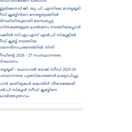
ോധവത്കരണ പരിപാടി
്ണയ്ക്കനാട് ജി. യു. പി .എസിലെ മാതൃഭൂമി
ീഡ് ക്ലബ്ബിൻറെ നേതൃത്വത്തിൽ
ിസ്ഥിതിയുമായി ബന്ധപ്പെട്ട
ുസ്തകങ്ങളുടെ പ്രദർശനം നടത്തിയപ്പോൾ
ാക്കിൽ സി.എം.എസ് എൽ.പി സ്കൂളിൽ
ഡ് ക്ലബ്ബ് നടത്തിയ
ായനദിനാചരണത്തിൽ നിന്ന്
ീഡിന്റെ 2026 - 27 സംസ്ഥാനതല
ത്‌ഘാടനം
ാതൃഭൂമി - ഫെഡറൽ ബാങ്ക് സീഡ് 2025-26
ംസ്ഥാനതല പുരസ്കാരങ്ങൾ പ്രഖ്യാപിച്ചു:
ൊൻ കതിരുകൾ കൊയ്ത് വീരവഞ്ചേരി
ൽ.പി സ്കൂൾ സീഡ് ക്ലബ്ബിനെ
ൊയ്ത്തുത്സവം