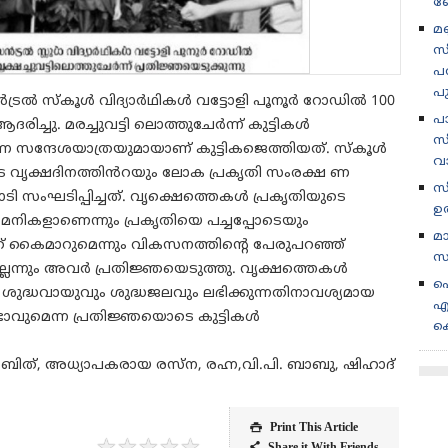
ബ
മണ
സ
പര
പ
ൻട്രൽ സ്കൂൾ വിദ്യാർഥികൾ വട്ടോളി പൂനൂർ റോഡിൽ 100
പ
ആദരിച്ചു. മരച്ചുവട്ടി ലൊത്തുചേർന്ന് കുട്ടികൾ
സീ
ഷണ സന്ദേശയാത്രയുമായാണ് കുട്ടികജെത്തിയത്. സ്കൂൾ
വ
െ വൃക്ഷദിനത്തിൻറയും ലോക പ്രകൃതി സംരക്ഷ ണ
സ
ാടി സംഘടിപ്പിച്ചത്. വൃക്ഷെത്തെകൾ പ്രകൃതിയുടെ
ഉ
ികളാണെന്നും പ്രകൃതിയെ പച്ചപ്പോടെയും
മ
് കൈമാറുമെന്നും വികസനത്തിന്റെ പേരുപറഞ്ഞ്
സ
ല്ലെന്നും അവർ പ്രതിജ്ഞയെടുത്തു. വൃക്ഷത്തെകൾ
പ
നും ശുദ്ധവായുവും ശുദ്ധജലവും ലഭിക്കുന്നതിനാവശ്യമായ
എ
്ടാവുമെന്ന പ്രതിജ്ഞയൊടെ കുട്ടികൾ
ക
െ. ബിത്, അധ്യാപകരായ രസ്ന, രഹ്ന,വി.പി. ബാബു, ഷിഹാദ്
Print This Article

★
★
★
★
★
Share it With Friends
