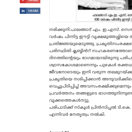

SHARE

SHARE
നരിക്കുനി:പാലങ്ങാട് എം. ഇ.എസ്. സെ
വർഷം പിന്നിട്ട ഈട്ടി വൃക്ഷമുത്തശ്ശിയെ 
പ്രതിജ്ഞയുമെടുത്തു. പ്രകൃതിസംരക്
പരിസ്ഥിതി ക്ലബ്ബിൻറ് സഹകരണത്തോട
ദിനത്തിന്റെയും ഭാഗമായായിരുന്നു പരിപ
ശ്വാസകോശമാണെന്നും പുഴകൾ രക്തധമന
ജീവനോടെയും ഇനി വരുന്ന തലമുറയ്ക്ക
പ്രകൃതിയെ നശിപ്പിക്കാൻ അനുവദിക്കി
വെച്ചുപിടിപ്പിച്ച് അവസംരക്ഷിക്കുമെന്
പ്രവർത്തനം തങ്ങളുടെ ഭാഗത്തുനിന്നുണ
വൃക്കത്തെകൾനട്ടു.
പരിപാടിക്ക് സ്കൂൾ പ്രിൻസിപ്പൽ ടി.ക
എന്നിവർ നേതൃത്വം നൽകി.