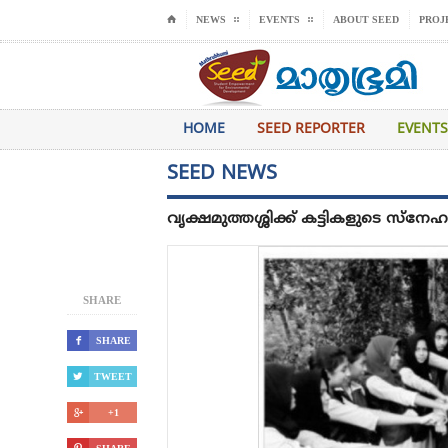
⌂
NEWS
EVENTS
ABOUT SEED
PROJ
HOME
SEED REPORTER
EVENTS
SEED NEWS
വൃക്ഷമുത്തശ്ശിക്ക് കട്ടികളുടെ സ്നേ
SHARE

SHARE

TWEET

+1