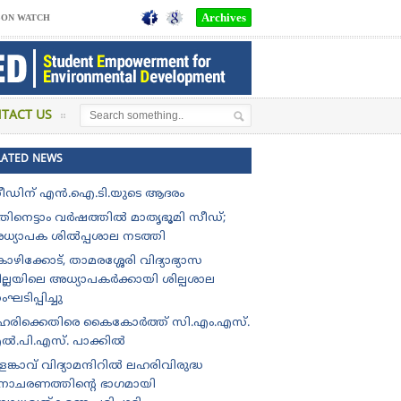
Archives
SON WATCH
TACT US
LATED NEWS
ീഡിന് എൻ.ഐ.ടി.യുടെ ആദരം
തിനെട്ടാം വർഷത്തിൽ മാതൃഭൂമി സീഡ്;
ധ്യാപക ശിൽപ്പശാല നടത്തി
ഴിക്കോട്, താമരശ്ശേരി വിദ്യാഭ്യാസ
ില്ലയിലെ അധ്യാപകർക്കായി ശില്പശാല
ഘടിപ്പിച്ചു
ഹരിക്കെതിരെ കൈകോർത്ത് സി.എം.എസ്.
ൽ.പി.എസ്. പാക്കിൽ
ങ്കാവ് വിദ്യാമന്ദിറിൽ ലഹരിവിരുദ്ധ
ിനാചരണത്തിന്റെ ഭാഗമായി