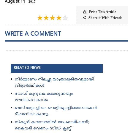
August 11
2017
Print This Article

★
★
★
★
★
Share it With Friends

WRITE A COMMENT
RELATED NEWS
നിർമ്മാണം നിലച്ചു യാത്രാദുരിതവുമായി
വിദ്യാർത്ഥികൾ
റോഡ് കുറുകെ കടക്കുന്നതും
മൗലികാവകാശം
ബസ് സ്റ്റോപ്പിലെ പൊട്ടിപ്പൊളിഞ്ഞ ഓടകൾ
ഭീഷണിയാകുന്നു.
സ്കൂൾ കവാടത്തിൽ അപകടഭീഷണി;
കൈവരി വേണം- സീഡ് ക്ലബ്ബ്