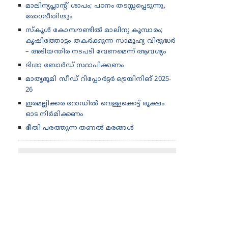
മാലിന്യപ്ലാന്റ് ശാപം; പഠനം തടസ്സപ്പെടുന്നു,
രോഗഭീതിയും
സ്കൂൾ കോമ്പൗണ്ടിൽ മാലിന്യ കൂമ്പാരം;
കൃഷിത്തോട്ടം തകർക്കുന്ന സാമൂഹ്യ വിരുദ്ധർ
– അടിയന്തിര നടപടി വേണമെന്ന് ആവശ്യം
ദിശാ ബോർഡ് സ്ഥാപിക്കണം
മാതൃഭൂമി സീഡ് റിപ്പോർട്ടർ ട്രെയിനിങ് 2025-
26
ഇരമല്ലിക്കര റോഡിൽ വെള്ളക്കെട്ട് രൂക്ഷം
ഓട നിർമിക്കണം
ഭീതി പരത്തുന്ന തണൽ മരങ്ങൾ
© 2015 Copyright
All Rights reserved MBISEED