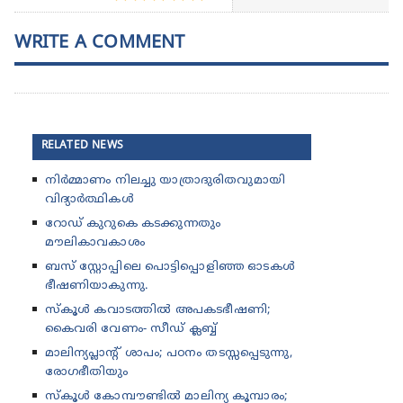
WRITE A COMMENT
RELATED NEWS
നിർമ്മാണം നിലച്ചു യാത്രാദുരിതവുമായി
വിദ്യാർത്ഥികൾ
റോഡ് കുറുകെ കടക്കുന്നതും
മൗലികാവകാശം
ബസ് സ്റ്റോപ്പിലെ പൊട്ടിപ്പൊളിഞ്ഞ ഓടകൾ
ഭീഷണിയാകുന്നു.
സ്കൂൾ കവാടത്തിൽ അപകടഭീഷണി;
കൈവരി വേണം- സീഡ് ക്ലബ്ബ്
മാലിന്യപ്ലാന്റ് ശാപം; പഠനം തടസ്സപ്പെടുന്നു,
രോഗഭീതിയും
സ്കൂൾ കോമ്പൗണ്ടിൽ മാലിന്യ കൂമ്പാരം;