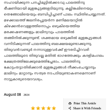
സഹായിക്കുന്ന പനച്ചിമൂട്ടിൽക്കടവു പാലത്തിനു
ഭീഷണിയായി മുളങ്കൂട്ടങ്ങളടിയുന്നു. കല്ലിങ്കലിനെയും
തെങ്ങോലിയെയും ബന്ധിപ്പിച്ചാണ് പാലം സ്ഥിതിചെയ്യുന്നത്.
മഴക്കാലത്ത് ജലനിരപ്പുയർന്ന മണിമലയാറ്റിൽ
കിഴക്കൻവെള്ളത്തിനൊപ്പം ഒഴുകിയെത്തിയ
മരക്കഷണങ്ങളും മാലിന്യവും പാലത്തിൽ
തങ്ങിനിൽക്കുന്നുണ്ട്. ശക്തമായ ഒഴുക്കിൽ മുളങ്കൂട്ടങ്ങൾ
വന്നിടിക്കുന്നത് പാലത്തിനു ബലക്ഷയമുണ്ടാക്കുന്നു.
തിരുവൻവണ്ടൂർ നന്നാടുള്ളവർക്ക് ഈരടിച്ചിറവഴി
പാലത്തിലൂടെ തിരുവല്ല മതിൽ ഭാഗത്തേക്കും കദളിമംഗലം
ക്ഷേത്രത്തിലേക്കുമെത്തിച്ചേരാം. പാലത്തിനു
കോട്ടംതട്ടാതിരിക്കാൻ മുളങ്കൂട്ടങ്ങൾ നീക്കംചെയ്യാനും
മാലിന്യം മാറ്റാനും സത്വര നടപടിയുണ്ടാകണമെന്നാണ്
നാട്ടുകാരുടെയാവശ്യം.
August 08
2024
Print This Article

★
★
★
★
★
Share it With Friends
