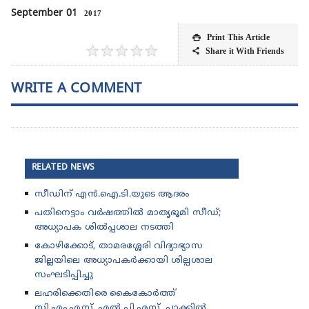
September 01
2017
Print This Article

★
★
★
★
★
Share it With Friends

WRITE A COMMENT
RELATED NEWS
സീഡിന് എൻ.ഐ.ടി.യുടെ ആദരം
പതിനെട്ടാം വർഷത്തിൽ മാതൃഭൂമി സീഡ്;
അധ്യാപക ശിൽപ്പശാല നടത്തി
കോഴിക്കോട്, താമരശ്ശേരി വിദ്യാഭ്യാസ
ജില്ലയിലെ അധ്യാപകർക്കായി ശില്പശാല
സംഘടിപ്പിച്ചു
ലഹരിക്കെതിരെ കൈകോർത്ത്
സി.എം.എസ്. എൽ.പി.എസ്. പാക്കിൽ