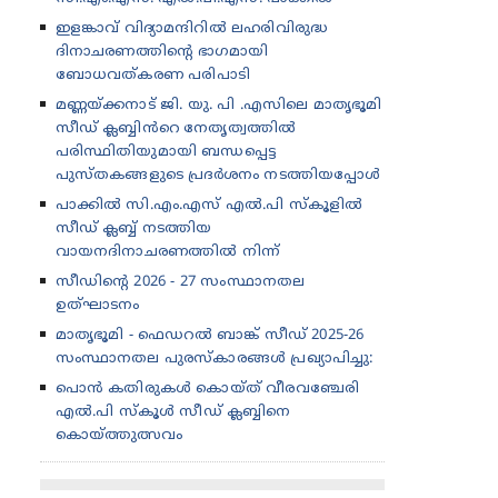
ഇളങ്കാവ് വിദ്യാമന്ദിറിൽ ലഹരിവിരുദ്ധ
ദിനാചരണത്തിന്റെ ഭാഗമായി
ബോധവത്കരണ പരിപാടി
മണ്ണയ്ക്കനാട് ജി. യു. പി .എസിലെ മാതൃഭൂമി
സീഡ് ക്ലബ്ബിൻറെ നേതൃത്വത്തിൽ
പരിസ്ഥിതിയുമായി ബന്ധപ്പെട്ട
പുസ്തകങ്ങളുടെ പ്രദർശനം നടത്തിയപ്പോൾ
പാക്കിൽ സി.എം.എസ് എൽ.പി സ്കൂളിൽ
സീഡ് ക്ലബ്ബ് നടത്തിയ
വായനദിനാചരണത്തിൽ നിന്ന്
സീഡിന്റെ 2026 - 27 സംസ്ഥാനതല
ഉത്‌ഘാടനം
മാതൃഭൂമി - ഫെഡറൽ ബാങ്ക് സീഡ് 2025-26
സംസ്ഥാനതല പുരസ്കാരങ്ങൾ പ്രഖ്യാപിച്ചു:
പൊൻ കതിരുകൾ കൊയ്ത് വീരവഞ്ചേരി
എൽ.പി സ്കൂൾ സീഡ് ക്ലബ്ബിനെ
കൊയ്ത്തുത്സവം