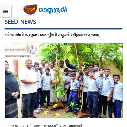
☰
SEED NEWS
വിദ്യാര്‍ഥികളുടെ മരച്ചീനി കൃഷി വിളവെടുത്തു
പെരുമ്പാവൂര്‍: തണ്ടേക്കാട് ജമാ അത്ത്