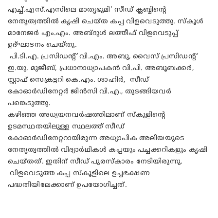
എച്ച്.എസ്.എസിലെ മാതൃഭൂമി' സീഡ് ക്ലബ്ബിന്റെ
നേതൃത്വത്തില്‍ കൃഷി ചെയ്ത കപ്പ വിളവെടുത്തു. സ്‌കൂള്‍
മാനേജര്‍ എം.എം. അബ്ദുള്‍ ലത്തീഫ് വിളവെടുപ്പ്
ഉദ്ഘാടനം ചെയ്തു.
പി.ടി.എ. പ്രസിഡന്റ് വി.എം. അബു, വൈസ് പ്രസിഡന്റ്
ഇ.യു. മുജീബ്, പ്രധാനാധ്യാപകന്‍ വി.പി. അബൂബക്കര്‍,
സ്റ്റാഫ് സെക്രട്ടറി കെ.എം. ശാഹിര്‍, സീഡ്
കോഓര്‍ഡിനേറ്റര്‍ ജിന്‍സി വി.എ., തുടങ്ങിയവര്‍
പങ്കെടുത്തു.
കഴിഞ്ഞ അധ്യയനവര്‍ഷത്തിലാണ് സ്‌കൂളിന്റെ
ഉടമസ്ഥതയിലുള്ള സ്ഥലത്ത് സീഡ്
കോഓര്‍ഡിനേറ്ററായിരുന്ന അധ്യാപിക അലിയയുടെ
നേതൃത്വത്തില്‍ വിദ്യാര്‍ഥികള്‍ കപ്പയും പച്ചക്കറികളും കൃഷി
ചെയ്തത്. ഇതിന് സീഡ് പുരസ്‌കാരം നേടിയിരുന്നു.
വിളവെടുത്ത കപ്പ സ്‌കൂളിലെ ഉച്ചഭക്ഷണ
പദ്ധതിയിലേക്കാണ് ഉപയോഗിച്ചത്.