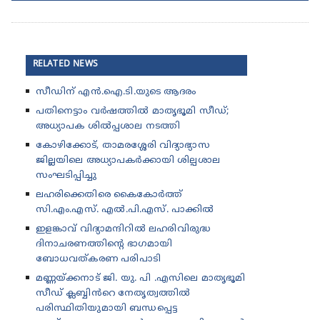
RELATED NEWS
സീഡിന് എൻ.ഐ.ടി.യുടെ ആദരം
പതിനെട്ടാം വർഷത്തിൽ മാതൃഭൂമി സീഡ്;
അധ്യാപക ശിൽപ്പശാല നടത്തി
കോഴിക്കോട്, താമരശ്ശേരി വിദ്യാഭ്യാസ
ജില്ലയിലെ അധ്യാപകർക്കായി ശില്പശാല
സംഘടിപ്പിച്ചു
ലഹരിക്കെതിരെ കൈകോർത്ത്
സി.എം.എസ്. എൽ.പി.എസ്. പാക്കിൽ
ഇളങ്കാവ് വിദ്യാമന്ദിറിൽ ലഹരിവിരുദ്ധ
ദിനാചരണത്തിന്റെ ഭാഗമായി
ബോധവത്കരണ പരിപാടി
മണ്ണയ്ക്കനാട് ജി. യു. പി .എസിലെ മാതൃഭൂമി
സീഡ് ക്ലബ്ബിൻറെ നേതൃത്വത്തിൽ
പരിസ്ഥിതിയുമായി ബന്ധപ്പെട്ട