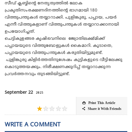
സീഡ് ക്ലബ്ബിന്റെ നേതൃത്വത്തിൽ ലോക
പ്രകൃതിസംരക്ഷണദിനത്തിന്റെ ഭാഗമായി 180
വിത്തുപന്തുകൾ തയ്യാറാക്കി. പുളിങ്കുരു, പപ്പായ, പയർ
എന്നീ വിത്തുകളാണ് വിത്തുപന്തുകൾ തയ്യാറാക്കാനായി
ഉപയോഗിച്ചത്.
ചെട്ടികുളങ്ങര കൃഷിഭവനിലെ ജ്യോതിലക്ഷ്മിക്ക്
പപ്പായയുടെ വിത്തുബോളുകൾ കൈമാറി. കൂടാതെ,
പപ്പായയുടെ വിത്തുപന്തുകൾ കരുതിയിട്ടുമുണ്ട്.
പുളിങ്കുരു കിളിർത്തതിനുശേഷം കുട്ടികളുടെ വീട്ടിലേക്കു
കൊടുത്തയക്കും. നിരീക്ഷണക്കുറിപ്പ് തയ്യാറാക്കുന്ന
പ്രവർത്തനവും തുടങ്ങിയിട്ടുണ്ട്.
September 22
2025
Print This Article

★
★
★
★
★
Share it With Friends

WRITE A COMMENT