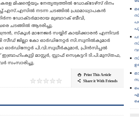
ബ
കേരള മിഷന്റെയും നേതൃത്വത്തിൽ ഡോക്ടേഴ്സ് ദിനം
മണ
ച്ച്.എസ്.എസിൽ നടന്ന ചടങ്ങിൽ പ്രഥമാധ്യാപകൻ
സ
ിർന്ന ഡോക്ടർമാരായ മുബാറക് ബീവി,
പര
െ ചടങ്ങിൽ ആദരിച്ചു.
പ
ന്ദ്രൻ, സ്കൂൾ മാനേജർ സയ്യിദ് കായിക്കാരൻ എന്നിവർ
പ
മി സീഡ് ജില്ലാ കോ ഓർഡിനേറ്റർ സി.സുനിൽകുമാർ
സീ
ോ ഓർഡിനേറ്റർ പി.വി.സുധീർകുമാർ, പ്രിൻസിപ്പൽ
വ
ാഹിംകുട്ടി മാസ്റ്റർ, സ്റ്റാഫ് സെക്രട്ടറി ടി.പി.മുസ്തഫ,
സ
വർ സംസാരിച്ചു.
ഉ
മ
Print This Article

സ
★
★
★
★
★
Share it With Friends

പ
എ
ക