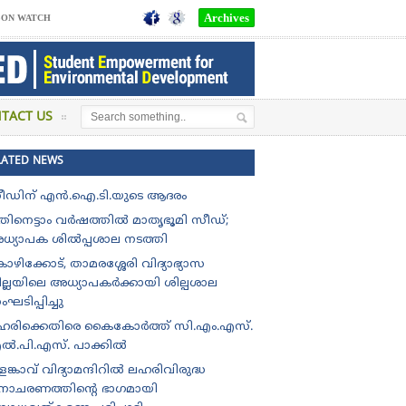
Archives
SON WATCH
TACT US
LATED NEWS
ീഡിന് എൻ.ഐ.ടി.യുടെ ആദരം
തിനെട്ടാം വർഷത്തിൽ മാതൃഭൂമി സീഡ്;
ധ്യാപക ശിൽപ്പശാല നടത്തി
ഴിക്കോട്, താമരശ്ശേരി വിദ്യാഭ്യാസ
ില്ലയിലെ അധ്യാപകർക്കായി ശില്പശാല
ഘടിപ്പിച്ചു
ഹരിക്കെതിരെ കൈകോർത്ത് സി.എം.എസ്.
ൽ.പി.എസ്. പാക്കിൽ
ങ്കാവ് വിദ്യാമന്ദിറിൽ ലഹരിവിരുദ്ധ
ിനാചരണത്തിന്റെ ഭാഗമായി