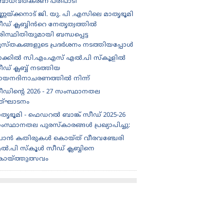
ോധവത്കരണ പരിപാടി
്ണയ്ക്കനാട് ജി. യു. പി .എസിലെ മാതൃഭൂമി
ീഡ് ക്ലബ്ബിൻറെ നേതൃത്വത്തിൽ
ിസ്ഥിതിയുമായി ബന്ധപ്പെട്ട
ുസ്തകങ്ങളുടെ പ്രദർശനം നടത്തിയപ്പോൾ
ാക്കിൽ സി.എം.എസ് എൽ.പി സ്കൂളിൽ
ഡ് ക്ലബ്ബ് നടത്തിയ
ായനദിനാചരണത്തിൽ നിന്ന്
ീഡിന്റെ 2026 - 27 സംസ്ഥാനതല
ത്‌ഘാടനം
ാതൃഭൂമി - ഫെഡറൽ ബാങ്ക് സീഡ് 2025-26
ംസ്ഥാനതല പുരസ്കാരങ്ങൾ പ്രഖ്യാപിച്ചു:
ൊൻ കതിരുകൾ കൊയ്ത് വീരവഞ്ചേരി
ൽ.പി സ്കൂൾ സീഡ് ക്ലബ്ബിനെ
ൊയ്ത്തുത്സവം