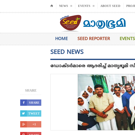
⌂
NEWS
EVENTS
ABOUT SEED
PROJ
HOME
SEED REPORTER
EVENTS
SEED NEWS
ഡോക്ടർമാരെ ആദരിച്ച് മാതൃഭൂമി സ
SHARE

SHARE

TWEET

+1