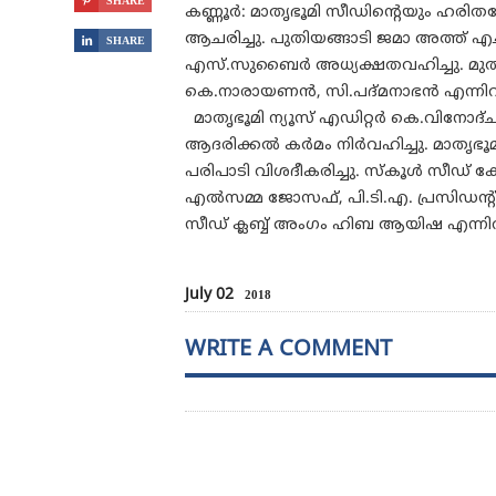

SHARE
കണ്ണൂർ: മാതൃഭൂമി സീഡിന്റെയും ഹരിത
ആചരിച്ചു. പുതിയങ്ങാടി ജമാ അത്ത് എ

SHARE
എസ്.സുബൈർ അധ്യക്ഷതവഹിച്ചു. മുത
കെ.നാരായണൻ, സി.പദ്മനാഭൻ എന്നിവര
മാതൃഭൂമി ന്യൂസ് എഡിറ്റർ കെ.വിനോദ്ച
ആദരിക്കൽ കർമം നിർവഹിച്ചു. മാതൃഭൂ
പരിപാടി വിശദീകരിച്ചു. സ്കൂൾ സീഡ് ക
എൽസമ്മ ജോസഫ്, പി.ടി.എ. പ്രസിഡന്റ് ഇബ്ര
സീഡ് ക്ലബ്ബ് അംഗം ഹിബ ആയിഷ എന്നി
July 02
2018
WRITE A COMMENT