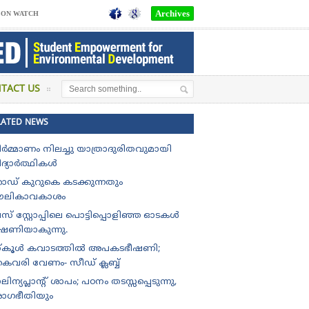
Archives
SON WATCH
TACT US
LATED NEWS
ിർമ്മാണം നിലച്ചു യാത്രാദുരിതവുമായി
ിദ്യാർത്ഥികൾ
ോഡ് കുറുകെ കടക്കുന്നതും
ൗലികാവകാശം
് സ്റ്റോപ്പിലെ പൊട്ടിപ്പൊളിഞ്ഞ ഓടകൾ
ീഷണിയാകുന്നു.
്കൂൾ കവാടത്തിൽ അപകടഭീഷണി;
ൈവരി വേണം- സീഡ് ക്ലബ്ബ്
ലിന്യപ്ലാന്റ് ശാപം; പഠനം തടസ്സപ്പെടുന്നു,
ോഗഭീതിയും