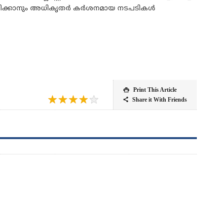
 സംരക്ഷിക്കാനും അധികൃതർ കർശനമായ നടപടികൾ
Print This Article

★
★
★
★
★
Share it With Friends
