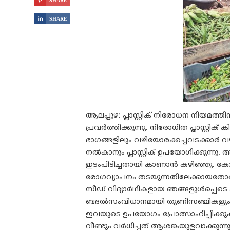

SHARE

SHARE
ആലപ്പുഴ: പ്ലാസ്റ്റിക് നിരോധന നിയമത
പ്രവർത്തിക്കുന്നു. നിരോധിത പ്ലാസ്റ്റി
ഭാഗങ്ങളിലും വഴിയോരക്കച്ചവടക്കാർ വഴ
നൽകാനും പ്ലാസ്റ്റിക് ഉപയോഗിക്കുന്നു. അട
ഇടംപിടിച്ചതായി കാണാൻ കഴിഞ്ഞു. കോ
രോഗവ്യാപനം തടയുന്നതിലേക്കായതോടെയാ
സീഡ് വിദ്യാർഥികളായ ഞങ്ങളുൾപ്പെടെ പലര
ബദൽസംവിധാനമായി തുണിസഞ്ചികളും പ
ഇവയുടെ ഉപയോഗം പ്രോത്സാഹിപ്പിക്കുകയ
വീണ്ടും വർധിച്ചത് ആശങ്കയുളവാക്കുന്നു