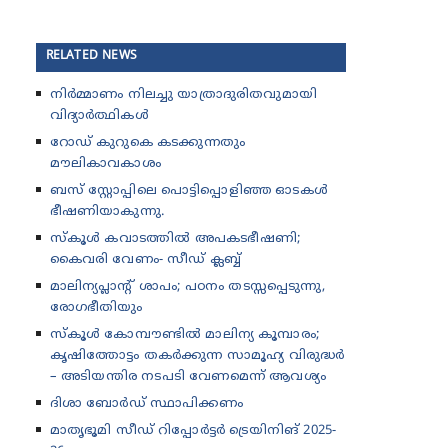
RELATED NEWS
നിർമ്മാണം നിലച്ചു യാത്രാദുരിതവുമായി
വിദ്യാർത്ഥികൾ
റോഡ് കുറുകെ കടക്കുന്നതും
മൗലികാവകാശം
ബസ് സ്റ്റോപ്പിലെ പൊട്ടിപ്പൊളിഞ്ഞ ഓടകൾ
ഭീഷണിയാകുന്നു.
സ്കൂൾ കവാടത്തിൽ അപകടഭീഷണി;
കൈവരി വേണം- സീഡ് ക്ലബ്ബ്
മാലിന്യപ്ലാന്റ് ശാപം; പഠനം തടസ്സപ്പെടുന്നു,
രോഗഭീതിയും
സ്കൂൾ കോമ്പൗണ്ടിൽ മാലിന്യ കൂമ്പാരം;
കൃഷിത്തോട്ടം തകർക്കുന്ന സാമൂഹ്യ വിരുദ്ധർ
– അടിയന്തിര നടപടി വേണമെന്ന് ആവശ്യം
ദിശാ ബോർഡ് സ്ഥാപിക്കണം
മാതൃഭൂമി സീഡ് റിപ്പോർട്ടർ ട്രെയിനിങ് 2025-