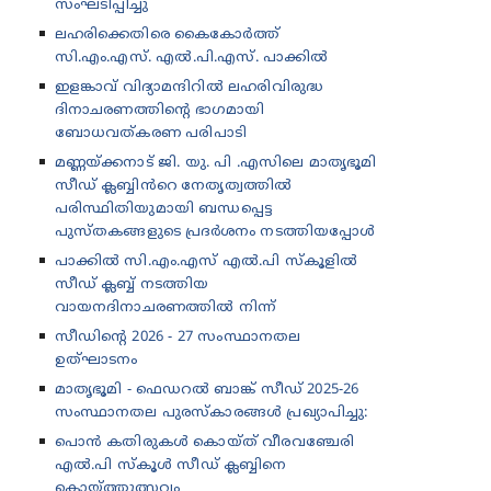
സംഘടിപ്പിച്ചു
ലഹരിക്കെതിരെ കൈകോർത്ത്
സി.എം.എസ്. എൽ.പി.എസ്. പാക്കിൽ
ഇളങ്കാവ് വിദ്യാമന്ദിറിൽ ലഹരിവിരുദ്ധ
ദിനാചരണത്തിന്റെ ഭാഗമായി
ബോധവത്കരണ പരിപാടി
മണ്ണയ്ക്കനാട് ജി. യു. പി .എസിലെ മാതൃഭൂമി
സീഡ് ക്ലബ്ബിൻറെ നേതൃത്വത്തിൽ
പരിസ്ഥിതിയുമായി ബന്ധപ്പെട്ട
പുസ്തകങ്ങളുടെ പ്രദർശനം നടത്തിയപ്പോൾ
പാക്കിൽ സി.എം.എസ് എൽ.പി സ്കൂളിൽ
സീഡ് ക്ലബ്ബ് നടത്തിയ
വായനദിനാചരണത്തിൽ നിന്ന്
സീഡിന്റെ 2026 - 27 സംസ്ഥാനതല
ഉത്‌ഘാടനം
മാതൃഭൂമി - ഫെഡറൽ ബാങ്ക് സീഡ് 2025-26
സംസ്ഥാനതല പുരസ്കാരങ്ങൾ പ്രഖ്യാപിച്ചു:
പൊൻ കതിരുകൾ കൊയ്ത് വീരവഞ്ചേരി
എൽ.പി സ്കൂൾ സീഡ് ക്ലബ്ബിനെ
കൊയ്ത്തുത്സവം