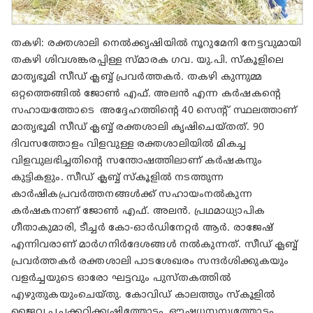
തകഴി: രക്തശാലി നെൽക്കൃഷിയിൽ നൂറുമേനി നേട്ടവുമായി
തകഴി ശിവശങ്കരപ്പിള്ള സ്മാരക ഗവ. യു.പി. സ്കൂളിലെ
മാതൃഭൂമി സീഡ് ക്ലബ്ബ് പ്രവർത്തകർ. തകഴി കുന്നുമ്മ
ഒറ്റത്തെങ്ങിൽ ജോൺ എഫ്. അലൻ എന്ന കർഷകന്റെ
സഹായത്തോടെ അദ്ദേഹത്തിന്റെ 40 സെന്റ് സ്ഥലത്താണ്
മാതൃഭൂമി സീഡ് ക്ലബ്ബ് രക്തശാലി കൃഷിചെയ്തത്. 90
ദിവസത്തോളം വിളവുള്ള രക്തശാലിയിൽ മികച്ച
വിളവുലഭിച്ചതിന്റെ സന്തോഷത്തിലാണ് കർഷകനും
കുട്ടികളും. സീഡ് ക്ലബ്ബ് സ്കൂളിൽ നടത്തുന്ന
കാർഷികപ്രവർത്തനങ്ങൾക്ക് സഹായംനൽകുന്ന
കർഷകനാണ് ജോൺ എഫ്. അലൻ. പ്രഥമാധ്യാപിക
ഗീതാകുമാരി, ടീച്ചർ കോ-ഓർഡിനേറ്റർ ആർ. രാജേഷ്
എന്നിവരാണ് മാർഗനിർദേശങ്ങൾ നൽകുന്നത്. സീഡ് ക്ലബ്ബ്
പ്രവർത്തകർ രക്തശാലി പാടശേഖരം സന്ദർശിക്കുകയും
വളർച്ചയുടെ ഓരോ ഘട്ടവും പുസ്തകത്തിൽ
എഴുതുകയുംചെയ്തു. കോവിഡ് കാലത്തും സ്കൂളിൽ
ജൈവ പച്ചക്കറിക്കൃഷിത്തോട്ടം, ഔഷധസസ്യത്തോട്ടം