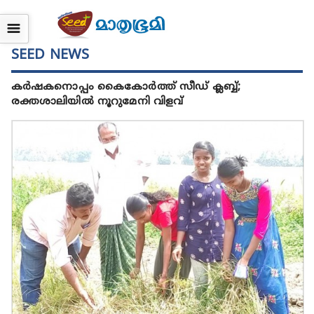
☰
SEED NEWS
കർഷകനൊപ്പം കൈകോർത്ത് സീഡ് ക്ലബ്ബ്;
രക്തശാലിയിൽ നൂറുമേനി വിളവ്