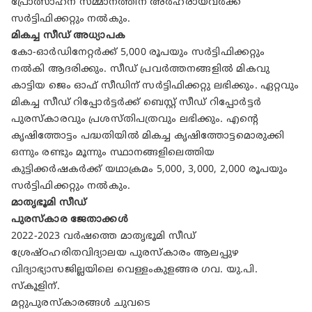
പ്രോത്സാഹന സമ്മാനത്തിന്‌ അർഹരായവർക്ക്
സർട്ടിഫിക്കറ്റും നൽകും.
മികച്ച സീഡ് അധ്യാപക
കോ-ഓർഡിനേറ്റർക്ക് 5,000 രൂപയും സർട്ടിഫിക്കറ്റും
നൽകി ആദരിക്കും. സീഡ് പ്രവർത്തനങ്ങളിൽ മികവു
കാട്ടിയ ജെം ഓഫ് സീഡിന് സർട്ടിഫിക്കറ്റു ലഭിക്കും. ഏറ്റവും
മികച്ച സീഡ് റിപ്പോർട്ടർക്ക് ബെസ്റ്റ് സീഡ് റിപ്പോർട്ടർ
പുരസ്കാരവും പ്രശസ്തിപത്രവും ലഭിക്കും. എന്റെ
കൃഷിത്തോട്ടം പദ്ധതിയിൽ മികച്ച കൃഷിത്തോട്ടമൊരുക്കി
ഒന്നും രണ്ടും മൂന്നും സ്ഥാനങ്ങളിലെത്തിയ
കുട്ടിക്കർഷകർക്ക് യഥാക്രമം 5,000, 3,000, 2,000 രൂപയും
സർട്ടിഫിക്കറ്റും നൽകും.
മാതൃഭൂമി സീഡ്
പുരസ്കാര ജേതാക്കൾ
2022-2023 വർഷത്തെ മാതൃഭൂമി സീഡ്
ശ്രേഷ്ഠഹരിതവിദ്യാലയ പുരസ്കാരം ആലപ്പുഴ
വിദ്യാഭ്യാസജില്ലയിലെ വെള്ളംകുളങ്ങര ഗവ. യു.പി.
സ്കൂളിന്.
മറ്റുപുരസ്കാരങ്ങൾ ചുവടെ