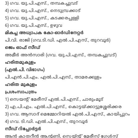
3) ഗവ. യു.പി.എസ്., തമ്പകച്ചുവട്
4) ഗവ. യു.പി.എസ്., നെടുമ്പ്രക്കാട്
5) ഗവ. യു.പി.എസ്., കടക്കരപ്പള്ളി
6) ഗവ. യു.പി.എസ്., ഉഴുവ
മികച്ച അധ്യാപക കോ-ഓർഡിനേറ്റർ
പി.വി. രാജി (ഗവ.ടി.ഡി. എൽ.പി.എസ്., തുറവൂർ)
ജെം ഓഫ് സീഡ്
അമീർ അൻസാരി (ഗവ. യു.പി.എസ്., തമ്പകച്ചുവട്)
ഹരിതമുകുളം
(എൽ.പി. വിഭാഗം)
പി.എൻ.പി.എം. എൽ.പി.എസ്., താമരക്കുളം
ഹരിത മുകുളം
പ്രശംസാപത്രം
1) സെയന്റ് മേരീസ് എൽ.പി.എസ്., ചാരുംമൂട്
2) എ.പി.എം. എൽ.പി.എസ്., കൊട്ടയ്ക്കാട്ടുശ്ശേരിക്കര
3) ഗവ. ആസാദ് മെമ്മോറിയൽ എൽ.പി.എസ്., കായിപ്പുറം
4) ഗവ. ടി.ഡി. എൽ.പി.എസ്., തുറവൂർ
സീഡ് റിപ്പോർട്ടർ
ആൻ കാതറീൻ ആന്റണി, സെയ്ന്റ് മേരീസ് ഗേൾസ്