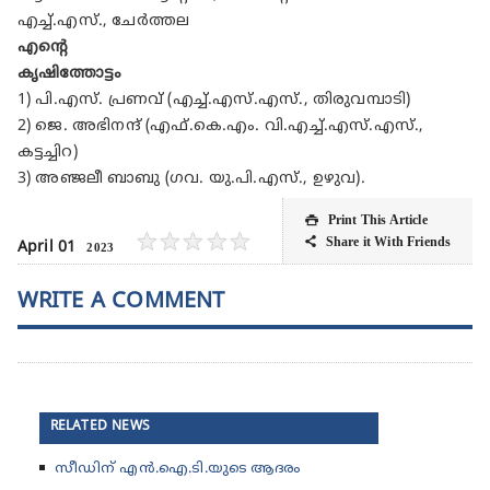
എച്ച്.എസ്., ചേർത്തല
എന്റെ
കൃഷിത്തോട്ടം
1) പി.എസ്. പ്രണവ് (എച്ച്.എസ്.എസ്., തിരുവമ്പാടി)
2) ജെ. അഭിനന്ദ് (എഫ്.കെ.എം. വി.എച്ച്.എസ്.എസ്.,
കട്ടച്ചിറ)
3) അഞ്ജലീ ബാബു (ഗവ. യു.പി.എസ്., ഉഴുവ).
Print This Article

★
★
★
★
★
Share it With Friends

April 01
2023
WRITE A COMMENT
RELATED NEWS
സീഡിന് എൻ.ഐ.ടി.യുടെ ആദരം