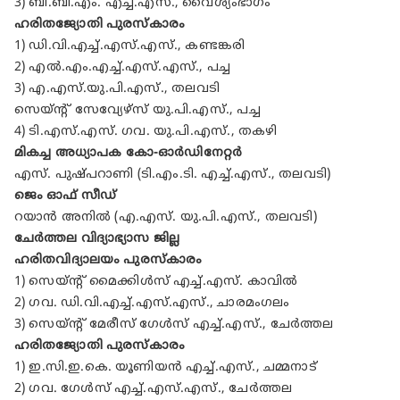
3) ബി.ബി.എം. എച്ച്.എസ്., വൈശ്യംഭാഗം
ഹരിതജ്യോതി പുരസ്കാരം
1) ഡി.വി.എച്ച്.എസ്.എസ്., കണ്ടങ്കരി
2) എൽ.എം.എച്ച്.എസ്.എസ്., പച്ച
3) എ.എസ്.യു.പി.എസ്., തലവടി
സെയ്ന്റ് സേവ്യേഴ്‌സ് യു.പി.എസ്., പച്ച
4) ടി.എസ്.എസ്. ഗവ. യു.പി.എസ്., തകഴി
മികച്ച അധ്യാപക കോ-ഓർഡിനേറ്റർ
എസ്. പുഷ്പറാണി (ടി.എം.ടി. എച്ച്.എസ്., തലവടി)
ജെം ഓഫ് സീഡ്
റയാൻ അനിൽ (എ.എസ്. യു.പി.എസ്., തലവടി)
ചേർത്തല വിദ്യാഭ്യാസ ജില്ല
ഹരിതവിദ്യാലയം പുരസ്കാരം
1) സെയ്ന്റ് മൈക്കിൾസ് എച്ച്.എസ്. കാവിൽ
2) ഗവ. ഡി.വി.എച്ച്.എസ്.എസ്., ചാരമംഗലം
3) സെയ്ന്റ് മേരീസ് ഗേൾസ് എച്ച്.എസ്., ചേർത്തല
ഹരിതജ്യോതി പുരസ്കാരം
1) ഇ.സി.ഇ.കെ. യൂണിയൻ എച്ച്.എസ്., ചമ്മനാട്
2) ഗവ. ഗേൾസ് എച്ച്.എസ്.എസ്., ചേർത്തല