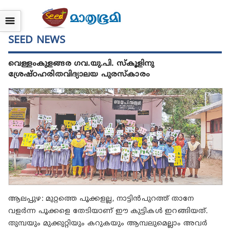
☰
SEED NEWS
വെള്ളംകുളങ്ങര ഗവ.യു.പി. സ്കൂളിനു
ശ്രേഷ്ഠഹരിതവിദ്യാലയ പുരസ്കാരം
ആലപ്പുഴ: മുറ്റത്തെ പൂക്കളല്ല, നാട്ടിൻപുറത്ത് താനേ
വളർന്ന പൂക്കളെ തേടിയാണ് ഈ കുട്ടികൾ ഇറങ്ങിയത്.
തുമ്പയും മുക്കുറ്റിയും കറുകയും ആമ്പലുമെല്ലാം അവർ