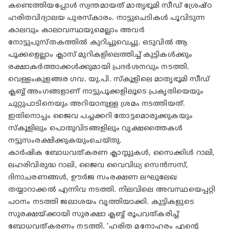
കണ്ടെത്തിയപ്പോൾ സ്വന്തമായത് മാതൃഭൂമി സീഡ് ശ്രേഷ്ഠ
ഹരിതവിദ്യാലയ പുരസ്കാരം. നാട്ടുചെടികൾ പൂവിടുന്ന
കാലവും കാലാവസ്ഥയുമെല്ലാം അവർ
നോട്ടുപുസ്തകത്തിൽ കുറിച്ചുവെച്ചു. ഒടുവിൽ ആ
പൂക്കളെല്ലാം ക്ലാസ് മുറികളിലെത്തിച്ച് കുട്ടികൾക്കും
രക്ഷാകർത്താക്കൾക്കുമായി പ്രദർശനവും നടത്തി.
വെള്ളംകുളങ്ങര ഗവ. യു.പി. സ്കൂളിലെ മാതൃഭൂമി സീഡ്
ക്ലബ്ബ് അംഗങ്ങളാണ് നാട്ടുപൂക്കളിലൂടെ പ്രകൃതിയെയും
ചുറ്റുപാടിനെയും അറിയാനുള്ള ശ്രമം നടത്തിയത്.
ഇതിനൊപ്പം ജൈവ പച്ചക്കറി തോട്ടമൊരുക്കുകയും
സ്കൂളിലും പൊതുവിടങ്ങളിലും വൃക്ഷത്തൈകൾ
നട്ടുസംരക്ഷിക്കുകയുംചെയ്തു.
കാർഷിക ബോധവത്കരണ ക്ലാസ്സുകൾ, സൈക്കിൾ റാലി,
ലഹരിവിരുദ്ധ റാലി, ജൈവ വൈവിധ്യ സെൻസസ്,
ദിനാചരണങ്ങൾ, ഊർജ സംരക്ഷണ ലഘുലേഖ
തയ്യാറാക്കൽ എന്നിവ നടത്തി. നിലവിലെ അവസ്ഥയെപ്പറ്റി
പഠനം നടത്തി ജലാശയം വൃത്തിയാക്കി. കുട്ടികളുടെ
സുരക്ഷയ്ക്കായി സുരക്ഷാ ക്ലബ്ബ് രൂപവത്കരിച്ച്
ബോധവത്കരണം നടത്തി. ‘ഹരിത മനോഹരം എന്റെ