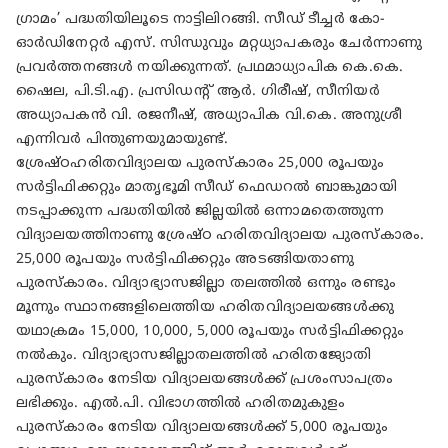
ഗ്രാമം’ പദ്ധതിയിലൂടെ നാട്ടിലിറങ്ങി. സീഡ് ടീച്ചർ കോ-
ഓർഡിനേറ്റർ എസ്. സിന്ധുവും മറ്റധ്യാപകരും ചേർന്നാണു
പ്രവർത്തനങ്ങൾ നയിക്കുന്നത്. പ്രഥമാധ്യാപിക കെ.കെ.
ഷൈല, പി.ടി.എ. പ്രസിഡന്റ് ആർ. ഗിരീഷ്, സീനിയർ
അധ്യാപകൻ വി. രജനീഷ്, അധ്യാപിക വി.കെ. അനുശ്രീ
എന്നിവർ പിന്തുണയുമായുണ്ട്.
ശ്രേഷ്ഠഹരിതവിദ്യാലയ പുരസ്കാരം 25,000 രൂപയും
സർട്ടിഫിക്കറ്റും മാതൃഭൂമി സീഡ്‌ ഫെഡറൽ ബാങ്കുമായി
നടപ്പാക്കുന്ന പദ്ധതിയിൽ ജില്ലയിൽ ഒന്നാമതെത്തുന്ന
വിദ്യാലയത്തിനാണു ശ്രേഷ്ഠ ഹരിതവിദ്യാലയ പുരസ്കാരം.
25,000 രൂപയും സർട്ടിഫിക്കറ്റും അടങ്ങിയതാണു
പുരസ്കാരം. വിദ്യാഭ്യാസജില്ലാ തലത്തിൽ ഒന്നും രണ്ടും
മൂന്നും സ്ഥാനങ്ങളിലെത്തിയ ഹരിതവിദ്യാലയങ്ങൾക്കു
യഥാക്രമം 15,000, 10,000, 5,000 രൂപയും സർട്ടിഫിക്കറ്റും
നൽകും. വിദ്യാഭ്യാസജില്ലാതലത്തിൽ ഹരിതജ്യോതി
പുരസ്കാരം നേടിയ വിദ്യാലയങ്ങൾക്ക് പ്രശംസാപത്രം
ലഭിക്കും. എൽ.പി. വിഭാഗത്തിൽ ഹരിതമുകുളം
പുരസ്കാരം നേടിയ വിദ്യാലയങ്ങൾക്ക് 5,000 രൂപയും