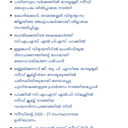
പതിനെട്ടാം വർഷത്തിൽ മാതൃഭൂമി സീഡ്;
അധ്യാപക ശിൽപ്പശാല നടത്തി
കോഴിക്കോട്, താമരശ്ശേരി വിദ്യാഭ്യാസ
ജില്ലയിലെ അധ്യാപകർക്കായി ശില്പശാല
സംഘടിപ്പിച്ചു
ലഹരിക്കെതിരെ കൈകോർത്ത്
സി.എം.എസ്. എൽ.പി.എസ്. പാക്കിൽ
ഇളങ്കാവ് വിദ്യാമന്ദിറിൽ ലഹരിവിരുദ്ധ
ദിനാചരണത്തിന്റെ ഭാഗമായി
ബോധവത്കരണ പരിപാടി
മണ്ണയ്ക്കനാട് ജി. യു. പി .എസിലെ മാതൃഭൂമി
സീഡ് ക്ലബ്ബിൻറെ നേതൃത്വത്തിൽ
പരിസ്ഥിതിയുമായി ബന്ധപ്പെട്ട
പുസ്തകങ്ങളുടെ പ്രദർശനം നടത്തിയപ്പോൾ
പാക്കിൽ സി.എം.എസ് എൽ.പി സ്കൂളിൽ
സീഡ് ക്ലബ്ബ് നടത്തിയ
വായനദിനാചരണത്തിൽ നിന്ന്
സീഡിന്റെ 2026 - 27 സംസ്ഥാനതല
ഉത്‌ഘാടനം