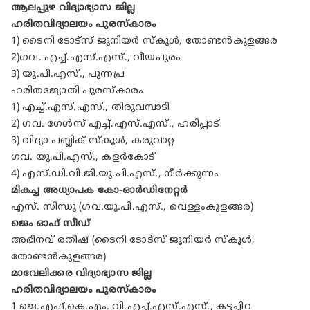
ആലപ്പുഴ വിദ്യാഭ്യാസ ജില്ല
ഹരിതവിദ്യാലയം പുരസ്കാരം
1) ടൈനി ടോട്സ്‌ ജൂനിയർ സ്കൂൾ, തോണ്ടൻകുളങ്ങര
2)ഗവ. എച്ച്.എസ്.എസ്., വീയപുരം
3) യു.പി.എസ്., പുന്നപ്ര
ഹരിതജ്യോതി പുരസ്കാരം
1) എച്ച്.എസ്.എസ്., തിരുവമ്പാടി
2) ഗവ. ഗേൾസ് എച്ച്.എസ്.എസ്., ഹരിപ്പാട്
3) വിദ്യാ പബ്ലിക് സ്കൂൾ, കരുവാറ്റ
ഗവ. യു.പി.എസ്., കളർകോട്
4) എസ്.ഡി.വി.ജി.യു.പി.എസ്., നീർക്കുന്നം
മികച്ച അധ്യാപക കോ-ഓർഡിനേറ്റർ
എസ്. സിന്ധു (ഗവ.യു.പി.എസ്., വെള്ളംകുളങ്ങര)
ജെം ഓഫ് സീഡ്
അഭിനവ് രതീഷ് (ടൈനി ടോട്‌സ് ജൂനിയർ സ്കൂൾ,
തോണ്ടൻകുളങ്ങര)
മാവേലിക്കര വിദ്യാഭ്യാസ ജില്ല
ഹരിതവിദ്യാലയം പുരസ്കാരം
1 ജെ.എഫ്.കെ.എം. വി.എച്ച്.എസ്.എസ്., കട്ടച്ചിറ