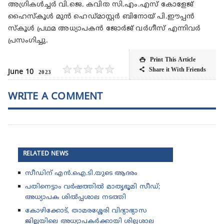
അഗ്രികൾച്ചർ വി.ജെ. കവിത സി.എം.എസ് കോളേജ്
ഹൈസ്കൂൾ മുൻ ഹെഡ്മാസ്റ്റർ ബിനോയ് പി.ഈപ്പൻ
സ്കൂൾ പ്രഥമ അധ്യാപകൻ ജോർജ് വർഗീസ് എന്നിവർ
പ്രസംഗിച്ചു.
Print This Article

★
★
★
★
★
Share it With Friends

June 10
2023
WRITE A COMMENT
RELATED NEWS
സീഡിന് എൻ.ഐ.ടി.യുടെ ആദരം
പതിനെട്ടാം വർഷത്തിൽ മാതൃഭൂമി സീഡ്;
അധ്യാപക ശിൽപ്പശാല നടത്തി
കോഴിക്കോട്, താമരശ്ശേരി വിദ്യാഭ്യാസ
ജില്ലയിലെ അധ്യാപകർക്കായി ശില്പശാല