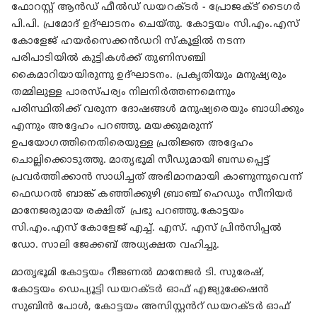
ഫോറസ്റ്റ് ആൻഡ് ഫീൽഡ് ഡയറക്ടർ - പ്രോജക്ട് ടൈഗർ
പി.പി. പ്രമോദ് ഉദ്ഘാടനം ചെയ്തു. കോട്ടയം സി.എം.എസ്
കോളേജ് ഹയർസെക്കൻഡറി സ്കൂളിൽ നടന്ന
പരിപാടിയിൽ കുട്ടികൾക്ക് തുണിസഞ്ചി
കൈമാറിയായിരുന്നു ഉദ്ഘാടനം. പ്രകൃതിയും മനുഷ്യരും
തമ്മിലുള്ള പാരസ്പര്യം നിലനിർത്തണമെന്നും
പരിസ്ഥിതിക്ക് വരുന്ന ദോഷങ്ങൾ മനുഷ്യരെയും ബാധിക്കും
എന്നും അദ്ദേഹം പറഞ്ഞു. മയക്കുമരുന്ന്
ഉപയോഗത്തിനെതിരെയുള്ള പ്രതിജ്ഞ അദ്ദേഹം
ചൊല്ലിക്കൊടുത്തു. മാതൃഭൂമി സീഡുമായി ബന്ധപ്പെട്ട്
പ്രവർത്തിക്കാൻ സാധിച്ചത് അഭിമാനമായി കാണുന്നുവെന്ന്
ഫെഡറൽ ബാങ്ക് കഞ്ഞിക്കുഴി ബ്രാഞ്ച് ഹെഡും സീനിയർ
മാനേജരുമായ രക്ഷിത് പ്രഭു പറഞ്ഞു.
കോട്ടയം
സി.എം.എസ് കോളേജ് എച്ച്. എസ്. എസ് പ്രിൻസിപ്പൽ
ഡോ. സാലി ജേക്കബ് അധ്യക്ഷത വഹിച്ചു.
മാതൃഭൂമി കോട്ടയം റീജണൽ മാനേജർ ടി. സുരേഷ്,
കോട്ടയം ഡെപ്യൂട്ടി ഡയറക്ടർ ഓഫ് എജ്യുക്കേഷൻ
സുബിൻ പോൾ, കോട്ടയം അസിസ്റ്റൻറ് ഡയറക്ടർ ഓഫ്