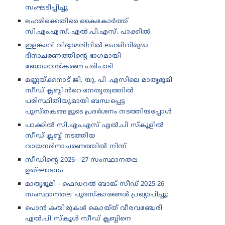
സംഘടിപ്പിച്ചു
ലഹരിക്കെതിരെ കൈകോർത്ത്
സി.എം.എസ്. എൽ.പി.എസ്. പാക്കിൽ
ഇളങ്കാവ് വിദ്യാമന്ദിറിൽ ലഹരിവിരുദ്ധ
ദിനാചരണത്തിന്റെ ഭാഗമായി
ബോധവത്കരണ പരിപാടി
മണ്ണയ്ക്കനാട് ജി. യു. പി .എസിലെ മാതൃഭൂമി
സീഡ് ക്ലബ്ബിൻറെ നേതൃത്വത്തിൽ
പരിസ്ഥിതിയുമായി ബന്ധപ്പെട്ട
പുസ്തകങ്ങളുടെ പ്രദർശനം നടത്തിയപ്പോൾ
പാക്കിൽ സി.എം.എസ് എൽ.പി സ്കൂളിൽ
സീഡ് ക്ലബ്ബ് നടത്തിയ
വായനദിനാചരണത്തിൽ നിന്ന്
സീഡിന്റെ 2026 - 27 സംസ്ഥാനതല
ഉത്‌ഘാടനം
മാതൃഭൂമി - ഫെഡറൽ ബാങ്ക് സീഡ് 2025-26
സംസ്ഥാനതല പുരസ്കാരങ്ങൾ പ്രഖ്യാപിച്ചു:
പൊൻ കതിരുകൾ കൊയ്ത് വീരവഞ്ചേരി
എൽ.പി സ്കൂൾ സീഡ് ക്ലബ്ബിനെ