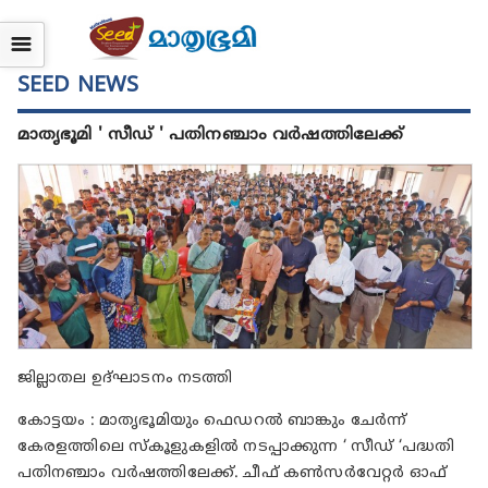
☰
SEED NEWS
മാതൃഭൂമി ' സീഡ് ' പതിനഞ്ചാം വർഷത്തിലേക്ക്
ജില്ലാതല ഉദ്ഘാടനം നടത്തി
കോട്ടയം : മാതൃഭൂമിയും ഫെഡറൽ ബാങ്കും ചേർന്ന്
കേരളത്തിലെ സ്കൂളുകളിൽ നടപ്പാക്കുന്ന ‘ സീഡ് ‘പദ്ധതി
പതിനഞ്ചാം വർഷത്തിലേക്ക്. ചീഫ് കൺസർവേറ്റർ ഓഫ്