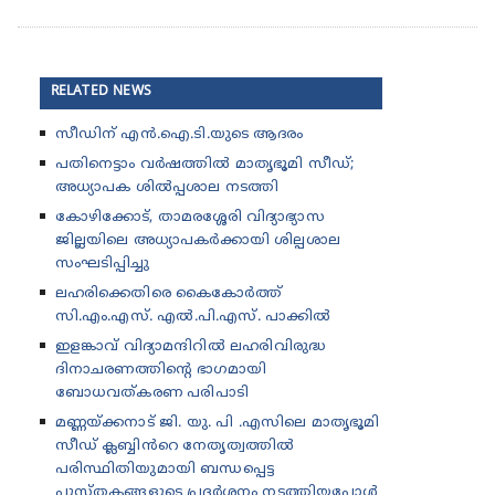
RELATED NEWS
സീഡിന് എൻ.ഐ.ടി.യുടെ ആദരം
പതിനെട്ടാം വർഷത്തിൽ മാതൃഭൂമി സീഡ്;
അധ്യാപക ശിൽപ്പശാല നടത്തി
കോഴിക്കോട്, താമരശ്ശേരി വിദ്യാഭ്യാസ
ജില്ലയിലെ അധ്യാപകർക്കായി ശില്പശാല
സംഘടിപ്പിച്ചു
ലഹരിക്കെതിരെ കൈകോർത്ത്
സി.എം.എസ്. എൽ.പി.എസ്. പാക്കിൽ
ഇളങ്കാവ് വിദ്യാമന്ദിറിൽ ലഹരിവിരുദ്ധ
ദിനാചരണത്തിന്റെ ഭാഗമായി
ബോധവത്കരണ പരിപാടി
മണ്ണയ്ക്കനാട് ജി. യു. പി .എസിലെ മാതൃഭൂമി
സീഡ് ക്ലബ്ബിൻറെ നേതൃത്വത്തിൽ
പരിസ്ഥിതിയുമായി ബന്ധപ്പെട്ട
പുസ്തകങ്ങളുടെ പ്രദർശനം നടത്തിയപ്പോൾ