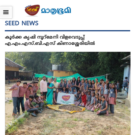
☰
SEED NEWS
കൂർക്ക കൃഷി നൂറ്മേനി വിളവെടുപ്പ്
എ.എം.എസ്.ബി.എസ് കിണാശ്ശേരിയിൽ