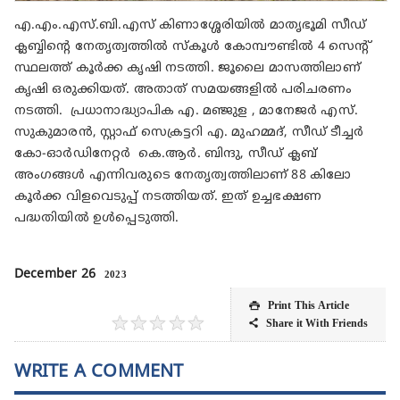
എ.എം.എസ്.ബി.എസ് കിണാശ്ശേരിയിൽ മാതൃഭൂമി സീഡ്
ക്ലബ്ബിന്റെ നേതൃത്വത്തിൽ സ്കൂൾ കോമ്പൗണ്ടിൽ 4 സെന്റ്
സ്ഥലത്ത് കൂർക്ക കൃഷി നടത്തി. ജൂലൈ മാസത്തിലാണ്
കൃഷി ഒരുക്കിയത്. അതാത് സമയങ്ങളിൽ പരിചരണം
നടത്തി. പ്രധാനാദ്ധ്യാപിക എ. മഞ്ജുള , മാനേജർ
എസ്.
സുകുമാരൻ, സ്റ്റാഫ് സെക്രട്ടറി എ. മുഹമ്മദ്, സീഡ് ടീച്ചർ
കോ-ഓർഡിനേറ്റർ കെ.ആർ. ബിന്ദു, സീഡ് ക്ലബ്
അംഗങ്ങൾ എന്നിവരുടെ നേതൃത്വത്തിലാണ് 88 കിലോ
കൂർക്ക വിളവെടുപ്പ് നടത്തിയത്. ഇത് ഉച്ചഭക്ഷണ
പദ്ധതിയിൽ ഉൾപ്പെടുത്തി.
December 26
2023
Print This Article

★
★
★
★
★
Share it With Friends

WRITE A COMMENT