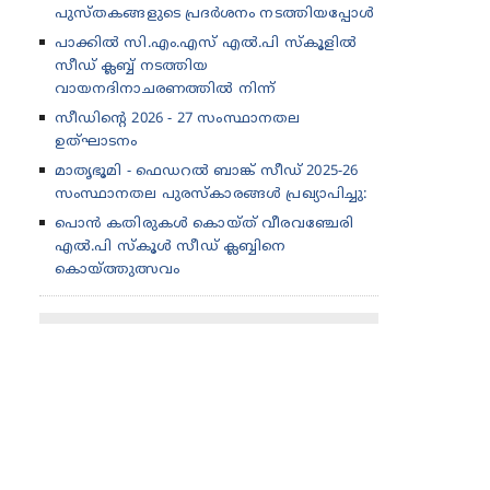
പുസ്തകങ്ങളുടെ പ്രദർശനം നടത്തിയപ്പോൾ
പാക്കിൽ സി.എം.എസ് എൽ.പി സ്കൂളിൽ
സീഡ് ക്ലബ്ബ് നടത്തിയ
വായനദിനാചരണത്തിൽ നിന്ന്
സീഡിന്റെ 2026 - 27 സംസ്ഥാനതല
ഉത്‌ഘാടനം
മാതൃഭൂമി - ഫെഡറൽ ബാങ്ക് സീഡ് 2025-26
സംസ്ഥാനതല പുരസ്കാരങ്ങൾ പ്രഖ്യാപിച്ചു:
പൊൻ കതിരുകൾ കൊയ്ത് വീരവഞ്ചേരി
എൽ.പി സ്കൂൾ സീഡ് ക്ലബ്ബിനെ
കൊയ്ത്തുത്സവം
© 2015 Copyright
All Rights reserved MBISEED