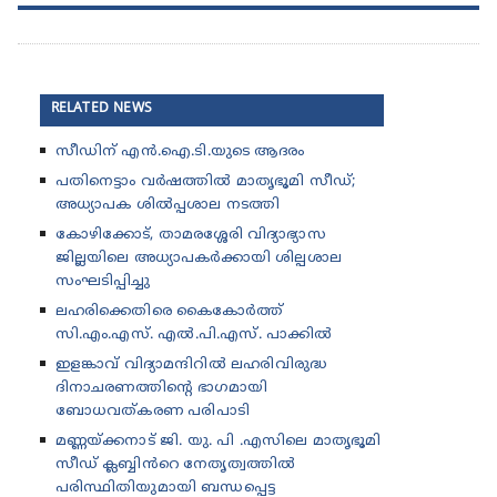
RELATED NEWS
സീഡിന് എൻ.ഐ.ടി.യുടെ ആദരം
പതിനെട്ടാം വർഷത്തിൽ മാതൃഭൂമി സീഡ്;
അധ്യാപക ശിൽപ്പശാല നടത്തി
കോഴിക്കോട്, താമരശ്ശേരി വിദ്യാഭ്യാസ
ജില്ലയിലെ അധ്യാപകർക്കായി ശില്പശാല
സംഘടിപ്പിച്ചു
ലഹരിക്കെതിരെ കൈകോർത്ത്
സി.എം.എസ്. എൽ.പി.എസ്. പാക്കിൽ
ഇളങ്കാവ് വിദ്യാമന്ദിറിൽ ലഹരിവിരുദ്ധ
ദിനാചരണത്തിന്റെ ഭാഗമായി
ബോധവത്കരണ പരിപാടി
മണ്ണയ്ക്കനാട് ജി. യു. പി .എസിലെ മാതൃഭൂമി
സീഡ് ക്ലബ്ബിൻറെ നേതൃത്വത്തിൽ
പരിസ്ഥിതിയുമായി ബന്ധപ്പെട്ട