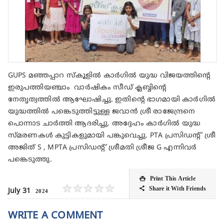
GUPS മഞ്ഞപ്പാറ സ്കൂളിൽ കാർഗിൽ യുദ്ധ വിജയത്തിന്റെ
ഇരുപത്തിയഞ്ചാം വാർഷികം സീഡ് ക്ലബ്ബിന്റെ
നേതൃത്വത്തിൽ ആഘോഷിച്ചു. ഇതിന്റെ ഭാഗമായി കാർഗിൽ
യുദ്ധത്തിൽ പങ്കെടുത്തിട്ടുള്ള ജവാൻ ശ്രീ രാജേന്ദ്രനെ
പൊന്നാട ചാർത്തി ആദരിച്ചു. അദ്ദേഹം കാർഗിൽ യുദ്ധ
സ്മരണകൾ കുട്ടികളുമായി പങ്കുവെച്ചു. PTA പ്രസിഡന്റ് ശ്രീ
അജിത് S , MPTA പ്രസിഡന്റ് ശ്രീമതി ശ്രീജ G എന്നിവർ
പങ്കെടുത്തു.
Print This Article

★
★
★
★
★
Share it With Friends

July 31
2024
WRITE A COMMENT