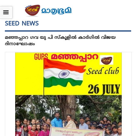
☰
SEED NEWS
മഞ്ഞപ്പാറ ഗവ യു പി സ്കൂളിൽ കാർഗിൽ വിജയ
ദിനാഘോഷം