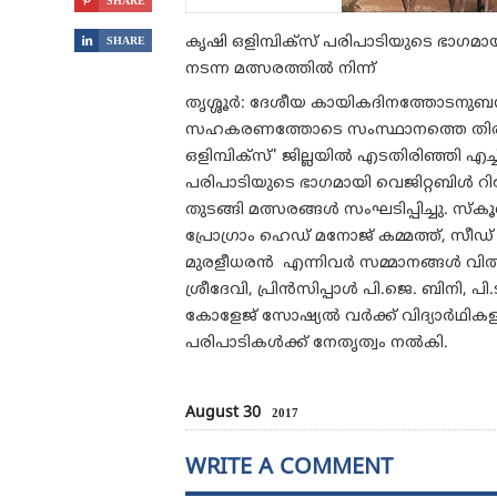

SHARE
കൃഷി ഒളിമ്പിക്‌സ് പരിപാടിയുടെ ഭാഗമ

SHARE
നടന്ന മത്സരത്തിൽ നിന്ന്
തൃശ്ശൂർ: ദേശീയ കായികദിനത്തോടനുബന്
സഹകരണത്തോടെ സംസ്ഥാനത്തെ തിരഞ്ഞെട
ഒളിമ്പിക്‌സ്' ജില്ലയിൽ എടതിരിഞ്ഞി എച
പരിപാടിയുടെ ഭാഗമായി വെജിറ്റബിൾ റി
തുടങ്ങി മത്സരങ്ങൾ സംഘടിപ്പിച്ചു. സ്‌
പ്രോഗ്രാം ഹെഡ് മനോജ് കമ്മത്ത്, സീഡ്
മുരളീധരൻ എന്നിവർ സമ്മാനങ്ങൾ വിത
ശ്രീദേവി, പ്രിൻസിപ്പാൾ പി.ജെ. ബിനി, പി
കോളേജ് സോഷ്യൽ വർക്ക് വിദ്യാർഥികള
പരിപാടികൾക്ക് നേതൃത്വം നൽകി.
August 30
2017
WRITE A COMMENT