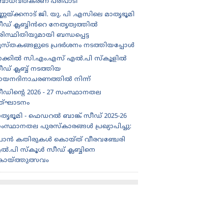
ോധവത്കരണ പരിപാടി
്ണയ്ക്കനാട് ജി. യു. പി .എസിലെ മാതൃഭൂമി
ീഡ് ക്ലബ്ബിൻറെ നേതൃത്വത്തിൽ
ിസ്ഥിതിയുമായി ബന്ധപ്പെട്ട
ുസ്തകങ്ങളുടെ പ്രദർശനം നടത്തിയപ്പോൾ
ാക്കിൽ സി.എം.എസ് എൽ.പി സ്കൂളിൽ
ഡ് ക്ലബ്ബ് നടത്തിയ
ായനദിനാചരണത്തിൽ നിന്ന്
ീഡിന്റെ 2026 - 27 സംസ്ഥാനതല
ത്‌ഘാടനം
ാതൃഭൂമി - ഫെഡറൽ ബാങ്ക് സീഡ് 2025-26
ംസ്ഥാനതല പുരസ്കാരങ്ങൾ പ്രഖ്യാപിച്ചു:
ൊൻ കതിരുകൾ കൊയ്ത് വീരവഞ്ചേരി
ൽ.പി സ്കൂൾ സീഡ് ക്ലബ്ബിനെ
ൊയ്ത്തുത്സവം