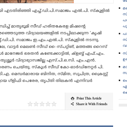
ബ
മണ
ായി എടതിരിഞ്ഞി എച്ച്.ഡി.പി.സമാജം എൽ.പി. സ്‌കൂളിൽ
സ
പര
ധിച്ച് മാതൃഭൂമി സീഡ് ഹരിതകേരള മിഷന്റെ
പ
ുത്ത വിദ്യാലയങ്ങളിൽ നടപ്പിലാക്കുന്ന 'കൃഷി
പ
്ച്.ഡി.പി. സമാജം ഇ.എം.എൽ.പി. സ്‌കൂളിൽ നടന്നു.
സീ
വ
ലേ, വാട്ടർ മെലൺ സീഡ്‌ ൈസ്പറ്റിങ്, മത്തങ്ങ റൈസ്
കൂൾ മാനേജർ ഭരതൻ കണ്ടേക്കാട്ടിൽ, ക്‌ളബ്ബ് എഫ്.എം.
സ
ഉ
 തൃശ്ശൂർ വിദ്യാഭ്യാസജില്ല എസ്.പി.ഒ.സി. എം.എൻ.
രണം ചെയ്തു. സ്‌കൂൾ സീഡ് കോ-ഓർഡിനേറ്റർ പി.
മ
സ
.ടി.എ. മെമ്പർമാരായ ബിനിത, സ്മിത, സുചിത്ര, ക്രൈസ്റ്റ്
ായ ഗ്‌ളിഫി പെരേര, തൃപ്തി തിലകൻ എന്നിവർ
പ
എ
ക
Print This Article

★
★
★
★
★
Share it With Friends
