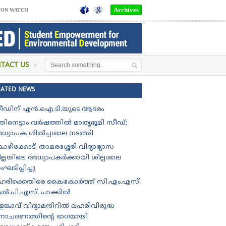
Archives
SON WATCH
TACT US
LATED NEWS
ീഡിന് എൻ.ഐ.ടി.യുടെ ആദരം
തിനെട്ടാം വർഷത്തിൽ മാതൃഭൂമി സീഡ്;
ധ്യാപക ശിൽപ്പശാല നടത്തി
ഴിക്കോട്, താമരശ്ശേരി വിദ്യാഭ്യാസ
ില്ലയിലെ അധ്യാപകർക്കായി ശില്പശാല
ഘടിപ്പിച്ചു
ഹരിക്കെതിരെ കൈകോർത്ത് സി.എം.എസ്.
ൽ.പി.എസ്. പാക്കിൽ
ങ്കാവ് വിദ്യാമന്ദിറിൽ ലഹരിവിരുദ്ധ
ിനാചരണത്തിന്റെ ഭാഗമായി