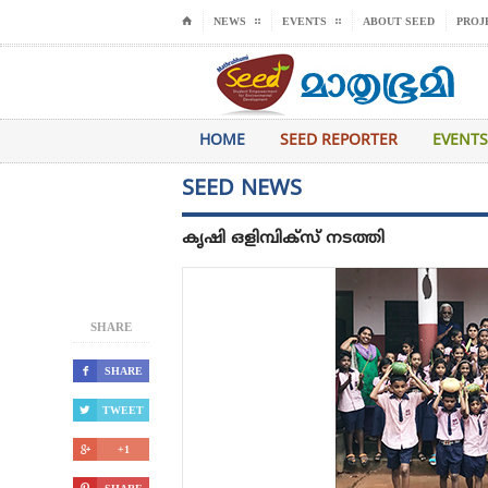
⌂
NEWS
EVENTS
ABOUT SEED
PROJ
HOME
SEED REPORTER
EVENTS
SEED NEWS
കൃഷി ഒളിമ്പിക്‌സ് നടത്തി
SHARE

SHARE

TWEET

+1