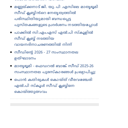
മണ്ണയ്ക്കനാട് ജി. യു. പി .എസിലെ മാതൃഭൂമി
സീഡ് ക്ലബ്ബിൻറെ നേതൃത്വത്തിൽ
പരിസ്ഥിതിയുമായി ബന്ധപ്പെട്ട
പുസ്തകങ്ങളുടെ പ്രദർശനം നടത്തിയപ്പോൾ
പാക്കിൽ സി.എം.എസ് എൽ.പി സ്കൂളിൽ
സീഡ് ക്ലബ്ബ് നടത്തിയ
വായനദിനാചരണത്തിൽ നിന്ന്
സീഡിന്റെ 2026 - 27 സംസ്ഥാനതല
ഉത്‌ഘാടനം
മാതൃഭൂമി - ഫെഡറൽ ബാങ്ക് സീഡ് 2025-26
സംസ്ഥാനതല പുരസ്കാരങ്ങൾ പ്രഖ്യാപിച്ചു:
പൊൻ കതിരുകൾ കൊയ്ത് വീരവഞ്ചേരി
എൽ.പി സ്കൂൾ സീഡ് ക്ലബ്ബിനെ
കൊയ്ത്തുത്സവം