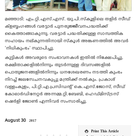
മഞ്ഞാടി: എം.റ്റി.എസ്.എസ്. യു.പി.സ്‌കൂളിലെ തളിര്‍ സീഡ്
ക്‌ളബ്ബംഗങ്ങള്‍ വരട്ടാര്‍ പുനരുജ്ജീവനപദ്ധതിക്ക്
കൈത്താങ്ങാകുന്നു. വരട്ടാര്‍ പദ്ധതിക്കുള്ള സാമ്പത്തിക
സഹായം നല്കുന്നതിനായി സ്‌കൂള്‍ അങ്കണത്തില്‍ അവര്‍
'നിധികുംഭം' സ്ഥാപിച്ചു.
കുട്ടികള്‍ അവരുടെ സംഭാവനകള്‍ ഇതില്‍ നിക്ഷേപിച്ചു.
രക്ഷിതാക്കളില്‍നിന്നും തുടര്‍ന്നുള്ള ദിവസങ്ങളില്‍
പൊതുജനങ്ങളില്‍നിന്നും ധനശേഖരണം നടത്തി കുംഭം
നിറച്ച് ജലസേചനവകുപ്പു മന്ത്രിക്ക് നല്‍കും. പ്രകാശ്
വള്ളംകുളം, പി.റ്റി.എ.പ്രസിഡന്റ് കെ.എസ്.ജോസ്, സീഡ്
കോഓര്‍ഡിനേറ്റര്‍ അന്നമ്മ.റ്റി.ബേബി, ഹെഡ്മിസ്ട്രസ്
ഷെര്‍ളി ജോണ്‍ എന്നിവര്‍ സംസാരിച്ചു.
August 30
2017
Print This Article
