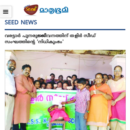
☰
SEED NEWS
വരട്ടാര്‍ പുനരുജ്ജീവനത്തിന് തളിര്‍ സീഡ്
സംഘത്തിന്റെ 'നിധികുംഭം'