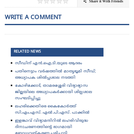
★
★
★
★
★
Share it With Friends

WRITE A COMMENT
RELATED NEWS
സീഡിന് എൻ.ഐ.ടി.യുടെ ആദരം
പതിനെട്ടാം വർഷത്തിൽ മാതൃഭൂമി സീഡ്;
അധ്യാപക ശിൽപ്പശാല നടത്തി
കോഴിക്കോട്, താമരശ്ശേരി വിദ്യാഭ്യാസ
ജില്ലയിലെ അധ്യാപകർക്കായി ശില്പശാല
സംഘടിപ്പിച്ചു
ലഹരിക്കെതിരെ കൈകോർത്ത്
സി.എം.എസ്. എൽ.പി.എസ്. പാക്കിൽ
ഇളങ്കാവ് വിദ്യാമന്ദിറിൽ ലഹരിവിരുദ്ധ
ദിനാചരണത്തിന്റെ ഭാഗമായി
ബോധവത്കരണ പരിപാടി