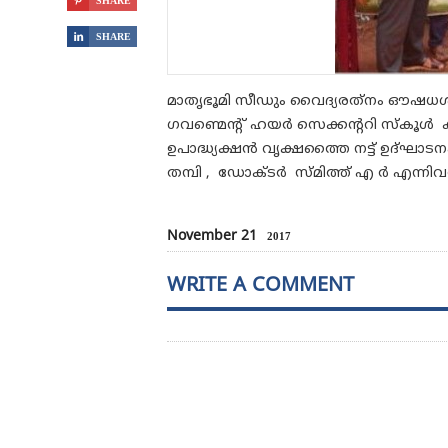

SHARE

SHARE
മാതൃഭൂമി സീഡും വൈദ്യരത്‌നം ഔഷധശാലയു
ഗവണ്മെന്റ് ഹയർ സെക്കന്ററി സ്കൂൾ
ഉപാദ്ധ്യക്ഷൻ വൃക്ഷത്തൈ നട്ട് ഉദ്ഘാടന
തമ്പി , ഡോക്ടർ സ്മിത്ത് എ ർ എന്നിവര്‍
November 21
2017
WRITE A COMMENT