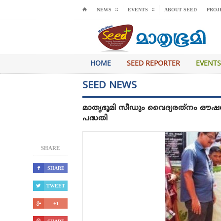
⌂
NEWS
EVENTS
ABOUT SEED
PROJ
HOME
SEED REPORTER
EVENTS
SEED NEWS
മാതൃഭൂമി സീഡും വൈദ്യരത്‌നം ഔഷധശാ
പദ്ധതി
SHARE

SHARE

TWEET

+1