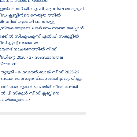
ോധവത്കരണ പരിപാടി
്ണയ്ക്കനാട് ജി. യു. പി .എസിലെ മാതൃഭൂമി
ീഡ് ക്ലബ്ബിൻറെ നേതൃത്വത്തിൽ
ിസ്ഥിതിയുമായി ബന്ധപ്പെട്ട
ുസ്തകങ്ങളുടെ പ്രദർശനം നടത്തിയപ്പോൾ
ാക്കിൽ സി.എം.എസ് എൽ.പി സ്കൂളിൽ
ഡ് ക്ലബ്ബ് നടത്തിയ
ായനദിനാചരണത്തിൽ നിന്ന്
ീഡിന്റെ 2026 - 27 സംസ്ഥാനതല
ത്‌ഘാടനം
ാതൃഭൂമി - ഫെഡറൽ ബാങ്ക് സീഡ് 2025-26
ംസ്ഥാനതല പുരസ്കാരങ്ങൾ പ്രഖ്യാപിച്ചു:
ൊൻ കതിരുകൾ കൊയ്ത് വീരവഞ്ചേരി
ൽ.പി സ്കൂൾ സീഡ് ക്ലബ്ബിനെ
ൊയ്ത്തുത്സവം