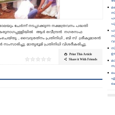
ബ
മണ
സ
പര
പ
ം ചേര്‍ന്ന് നടപ്പാക്കുന്ന നക്ഷത്രവനം പദ്ധതി
പ
 കരുനാഗപ്പള്ളിയിൽ ആർ രവീന്ദ്രൻ നഗരസഫ
സീ
ംചെയ്തു. , വൈദ്യരത്‌നം പ്രതിനിധി , ബി സ് ശ്രീകുമാരൻ
വ
 സംസാരിച്ചു. മാതൃഭൂമി പ്രതിനിധി വിശദീകരിച്ചു.
സ
ഉ
Print This Article

★
★
★
★
★
Share it With Friends

മ
സ
പ
എ
ക