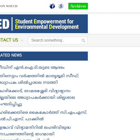
Archives
SON WATCH
TACT US
LATED NEWS
ീഡിന് എൻ.ഐ.ടി.യുടെ ആദരം
തിനെട്ടാം വർഷത്തിൽ മാതൃഭൂമി സീഡ്;
ധ്യാപക ശിൽപ്പശാല നടത്തി
ഴിക്കോട്, താമരശ്ശേരി വിദ്യാഭ്യാസ
ില്ലയിലെ അധ്യാപകർക്കായി ശില്പശാല
ഘടിപ്പിച്ചു
ഹരിക്കെതിരെ കൈകോർത്ത് സി.എം.എസ്.
ൽ.പി.എസ്. പാക്കിൽ
ങ്കാവ് വിദ്യാമന്ദിറിൽ ലഹരിവിരുദ്ധ
ിനാചരണത്തിന്റെ ഭാഗമായി