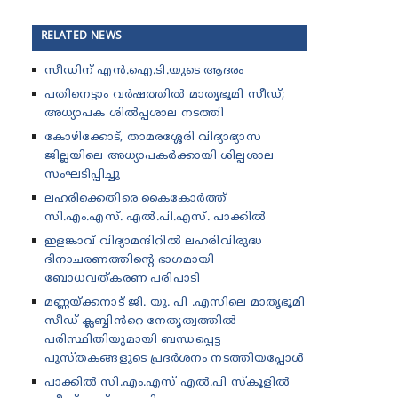
RELATED NEWS
സീഡിന് എൻ.ഐ.ടി.യുടെ ആദരം
പതിനെട്ടാം വർഷത്തിൽ മാതൃഭൂമി സീഡ്;
അധ്യാപക ശിൽപ്പശാല നടത്തി
കോഴിക്കോട്, താമരശ്ശേരി വിദ്യാഭ്യാസ
ജില്ലയിലെ അധ്യാപകർക്കായി ശില്പശാല
സംഘടിപ്പിച്ചു
ലഹരിക്കെതിരെ കൈകോർത്ത്
സി.എം.എസ്. എൽ.പി.എസ്. പാക്കിൽ
ഇളങ്കാവ് വിദ്യാമന്ദിറിൽ ലഹരിവിരുദ്ധ
ദിനാചരണത്തിന്റെ ഭാഗമായി
ബോധവത്കരണ പരിപാടി
മണ്ണയ്ക്കനാട് ജി. യു. പി .എസിലെ മാതൃഭൂമി
സീഡ് ക്ലബ്ബിൻറെ നേതൃത്വത്തിൽ
പരിസ്ഥിതിയുമായി ബന്ധപ്പെട്ട
പുസ്തകങ്ങളുടെ പ്രദർശനം നടത്തിയപ്പോൾ
പാക്കിൽ സി.എം.എസ് എൽ.പി സ്കൂളിൽ