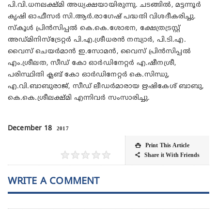
പി.വി.ധനലക്ഷ്മി അധ്യക്ഷയായിരുന്നു. ചടങ്ങിൽ, മട്ടന്നൂർ
കൃഷി ഓഫീസർ സി.ആർ.രാഗേഷ് പദ്ധതി വിശദീകരിച്ചു.
സ്കൂൾ പ്രിൻസിപ്പൽ കെ.കെ.ശോഭന, ക്ഷേത്രട്രസ്റ്റ്
അഡ്മിനിസ്‌ട്രേറ്റർ പി.എ.ശ്രീധരൻ നമ്പ്യാർ, പി.ടി.എ.
വൈസ് ചെയർമാൻ ഇ.സോമൻ, വൈസ് പ്രിൻസിപ്പൽ
എം.ശ്രീലത, സീഡ് കോ ഓർഡിനേറ്റർ എ.ഷീനശ്രീ,
പരിസ്ഥിതി ക്ലബ് കോ ഓർഡിനേറ്റർ കെ.സിന്ധു,
എ.വി.ബാബുരാജ്, സീഡ് ലീഡർമാരായ ഋഷികേശ് ബാബു,
കെ.കെ.ശ്രീലക്ഷ്മി എന്നിവർ സംസാരിച്ചു.
December 18
2017
Print This Article

★
★
★
★
★
Share it With Friends

WRITE A COMMENT