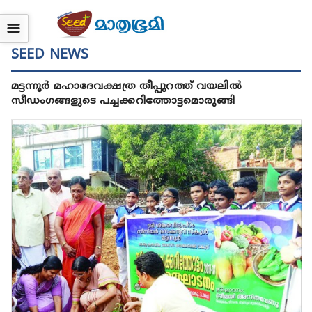
☰
SEED NEWS
മട്ടന്നൂർ മഹാദേവക്ഷത്ര തീപ്പുറത്ത് വയലിൽ
സീഡംഗങ്ങളുടെ പച്ചക്കറിത്തോട്ടമൊരുങ്ങി