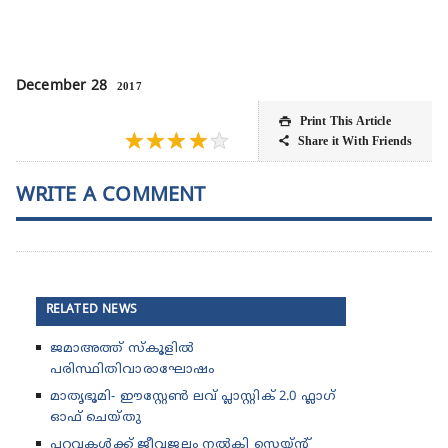
December 28
2017
Print This Article

★
★
★
★
★
Share it With Friends

WRITE A COMMENT
RELATED NEWS
ജമാഅത്ത് സ്കൂ‌ളിൽ
പരിസ്ഥിതിവാരാഘോഷം
മാതൃഭൂമി- ഈസ്റ്റേൺ ലവ് പ്ലാസ്റ്റിക് 2.0 ഫ്ലാഗ്
ഓഫ് ചെയ്തു
പറവകൾക്ക് ജീവജലം നൽകി സെയ്ന്റ്