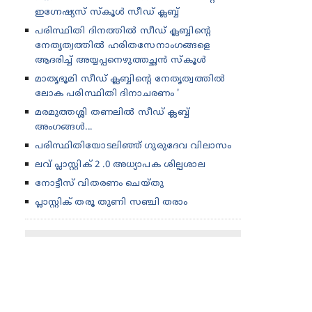
ഇഗ്നേഷ്യസ് സ്‌കൂൾ സീഡ് ക്ലബ്ബ്
പരിസ്ഥിതി ദിനത്തിൽ സീഡ് ക്ലബ്ബിന്റെ
നേതൃത്വത്തിൽ ഹരിതസേനാംഗങ്ങളെ
ആദരിച്ച് അയ്യപ്പനെഴുത്തച്ഛൻ സ്കൂൾ
മാതൃഭൂമി സീഡ് ക്ലബ്ബിന്റെ നേതൃത്വത്തിൽ
ലോക പരിസ്ഥിതി ദിനാചരണം '
മരമുത്തശ്ശി തണലിൽ സീഡ് ക്ലബ്ബ്
അംഗങ്ങൾ...
പരിസ്ഥിതിയോടലിഞ്ഞ് ഗുരുദേവ വിലാസം
ലവ് പ്ലാസ്റ്റിക് 2 .0 അധ്യാപക ശില്പശാല
നോട്ടീസ് വിതരണം ചെയ്തു
പ്ലാസ്റ്റിക് തരൂ തുണി സഞ്ചി തരാം