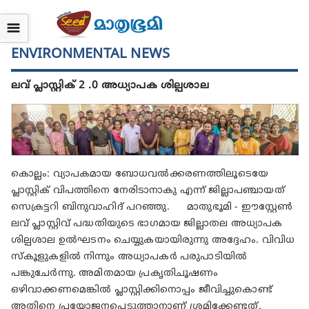
☰
ENVIRONMENTAL NEWS
ലവ് പ്ലാസ്റ്റിക് 2 .0 അധ്യാപക ശില്പശാല
കൊല്ലം: വ്യാപകമായ ബോധവൽക്കരണത്തിലൂടെയേ
പ്ലാസ്റ്റിക് വിപത്തിനെ നേരിടാനാകു എന്ന് ജില്ലാപഞ്ചായത്
സെക്രട്ടറി ബിനുവാഹിദ്‌ പറഞ്ഞു. മാതുഭൂമി - ഈസ്റ്റേൺ
ലവ് പ്ലാസ്റ്റിവ് പദ്ധതിയുടെ ഭാഗമായ ജില്ലാതല അധ്യാപക
ശില്പശാല ഉൽഘടനം ചെയ്യുകയായിരുന്നു അദ്ദേഹം. വിവിധ
സ്കൂളുകളിൽ നിന്നും അധ്യാപകർ പരുപാടിയിൽ
പങ്കുചേർന്നു. അമിതമായ പ്രകൃതിചൂഷണം
ഒഴിവാക്കണമെങ്കിൽ പ്ലാസ്റ്റിക്കിനൊപ്പം ജീവിച്ചുകൊണ്ട്
അതിനെ പ്രയോജനപ്പെടുത്താനാണ് ശ്രമിക്കേണ്ടത്.