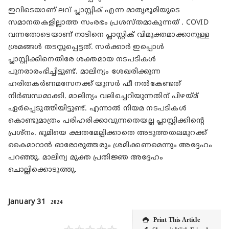
ഇവിടെയാണ് ലവ് പ്ലാസ്റ്റിക് എന്ന മാതൃഭൂമിയുടെ
സമാനതകളില്ലാത്ത സംരഭം പ്രശസ്തമാകുന്നത് . COVID
വന്നതോടെയാണ് നാടിനെ പ്ലാസ്റ്റിക് വിമുക്തമാക്കാനുള്ള
ശ്രമങ്ങൾ തടസ്സപ്പെട്ടത്. സർക്കാർ ഇപ്പൊൾ
പ്ലാസ്റ്റിക്കിനെതിരേ ശക്തമായ നടപടികൾ
പുനരാരംഭിച്ചിട്ടുണ്ട്. മാലിന്യം ശേഖരിക്കുന്ന
ഹരിതകർണമസേനക്ക് യൂസർ ഫീ നൽകേണ്ടത്
നിർബന്ധമാക്കി. മാലിന്യം വലിച്ചെറിയുന്നതിന് പിഴയ്മ്
ഏർപ്പെടുത്തിയിട്ടുണ്ട്. എന്നാൽ നിയമ നടപടികൾ
കൊണ്ടുമാത്രം പരിഹരിക്കാവുന്നതെയല്ല പ്ലാസ്റ്റിക്കിന്റെ
പ്രശ്‍നം. ഭൂമിയെ ക്ഷതമേല്പിക്കാതെ അടുത്തതലമുറക്ക്
കൈമാറാൻ ഓരോരുത്തരും ശ്രമിക്കണമെന്നും അദ്ദേഹം
പറഞ്ഞു. മാലിന്യ മുക്ത പ്രതിജ്ഞ അദ്ദേഹം
ചൊല്ലിക്കൊടുത്തു.
January 31
2024
Print This Article
