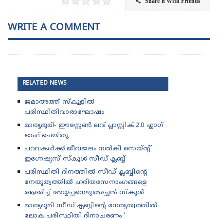
★
★
★
★
★
Share it With Friends

WRITE A COMMENT
RELATED NEWS
ജമാഅത്ത് സ്കൂ‌ളിൽ
പരിസ്ഥിതിവാരാഘോഷം
മാതൃഭൂമി- ഈസ്റ്റേൺ ലവ് പ്ലാസ്റ്റിക് 2.0 ഫ്ലാഗ്
ഓഫ് ചെയ്തു
പറവകൾക്ക് ജീവജലം നൽകി സെയ്ന്റ്
ഇഗ്നേഷ്യസ് സ്‌കൂൾ സീഡ് ക്ലബ്ബ്
പരിസ്ഥിതി ദിനത്തിൽ സീഡ് ക്ലബ്ബിന്റെ
നേതൃത്വത്തിൽ ഹരിതസേനാംഗങ്ങളെ
ആദരിച്ച് അയ്യപ്പനെഴുത്തച്ഛൻ സ്കൂൾ
മാതൃഭൂമി സീഡ് ക്ലബ്ബിന്റെ നേതൃത്വത്തിൽ
ലോക പരിസ്ഥിതി ദിനാചരണം '