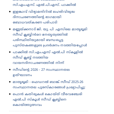
സി.എം.എസ്. എൽ.പി.എസ്. പാക്കിൽ
ഇളങ്കാവ് വിദ്യാമന്ദിറിൽ ലഹരിവിരുദ്ധ
ദിനാചരണത്തിന്റെ ഭാഗമായി
ബോധവത്കരണ പരിപാടി
മണ്ണയ്ക്കനാട് ജി. യു. പി .എസിലെ മാതൃഭൂമി
സീഡ് ക്ലബ്ബിൻറെ നേതൃത്വത്തിൽ
പരിസ്ഥിതിയുമായി ബന്ധപ്പെട്ട
പുസ്തകങ്ങളുടെ പ്രദർശനം നടത്തിയപ്പോൾ
പാക്കിൽ സി.എം.എസ് എൽ.പി സ്കൂളിൽ
സീഡ് ക്ലബ്ബ് നടത്തിയ
വായനദിനാചരണത്തിൽ നിന്ന്
സീഡിന്റെ 2026 - 27 സംസ്ഥാനതല
ഉത്‌ഘാടനം
മാതൃഭൂമി - ഫെഡറൽ ബാങ്ക് സീഡ് 2025-26
സംസ്ഥാനതല പുരസ്കാരങ്ങൾ പ്രഖ്യാപിച്ചു:
പൊൻ കതിരുകൾ കൊയ്ത് വീരവഞ്ചേരി
എൽ.പി സ്കൂൾ സീഡ് ക്ലബ്ബിനെ
കൊയ്ത്തുത്സവം