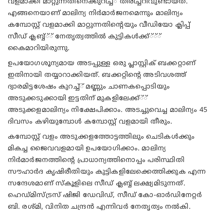
വളമാക്കി മാറ്റുന്നതിനെക്കുറിച്ച്് തിരിച്ചറിവുണ്ടായത്.
എങ്ങനെയാണ് മാലിന്യ നിർമാർജനമെന്നും മാലിന്യം
കമ്പോസ്റ്റ് വളമാക്കി മാറ്റുന്നതിന്റെയും വീഡിയോ ക്ലിപ്പ്
സീഡ് ക്ലബ്ബ്്് നേതൃത്വത്തിൽ കുട്ടികൾക്ക്്്്
കൈമാറിയിരുന്നു.
ഉപയോഗശൂന്യമായ അടപ്പുള്ള ഒരു പ്ലാസ്റ്റിക് ബക്കറ്റാണ്
ഇതിനായി തയ്യാറാക്കിയത്. ബക്കറ്റിന്റെ അടിവശത്ത്
ദ്വാരമിട്ടശേഷം കുറച്ച്് മണ്ണും ചാണകപ്പൊടിയും
അടുക്കടുക്കായി ഇട്ടതിന് മുകളിലേക്ക്്്
അടുക്കളമാലിന്യം നിക്ഷേപിക്കാം. അടച്ചുവെച്ച മാലിന്യം 45
ദിവസം കഴിയുമ്പോൾ കമ്പോസ്റ്റ് വളമായി തീരും.
കമ്പോസ്റ്റ് വളം അടുക്കളത്തോട്ടത്തിലും ചെടികൾക്കും
മികച്ച ജൈവവളമായി ഉപയോഗിക്കാം. മാലിന്യ
നിർമാർജനത്തിന്റെ പ്രാധാന്യത്തിനൊപ്പം പരിസ്ഥിതി
സൗഹാർദ കൃഷിരീതിയും കുട്ടികളിലേക്കെത്തിക്കുക എന്ന
സന്ദേശമാണ് സ്കൂളിലെ സീഡ് ക്ലബ്ബ് ലക്ഷ്യമിടുന്നത്.
ഹെഡ്മിസ്ട്രസ് ഷിജി ഡേവിഡ്, സീഡ് കോ-ഓർഡിനേറ്റർ
ബി. രശ്മി, വിനിത ചന്ദ്രൻ എന്നിവർ നേതൃത്വം നൽകി.