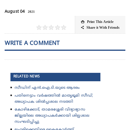
August 04
2021
Print This Article

★
★
★
★
★
Share it With Friends

WRITE A COMMENT
RELATED NEWS
സീഡിന് എൻ.ഐ.ടി.യുടെ ആദരം
പതിനെട്ടാം വർഷത്തിൽ മാതൃഭൂമി സീഡ്;
അധ്യാപക ശിൽപ്പശാല നടത്തി
കോഴിക്കോട്, താമരശ്ശേരി വിദ്യാഭ്യാസ
ജില്ലയിലെ അധ്യാപകർക്കായി ശില്പശാല
സംഘടിപ്പിച്ചു
ലഹരിക്കെതിരെ കൈകോർത്ത്