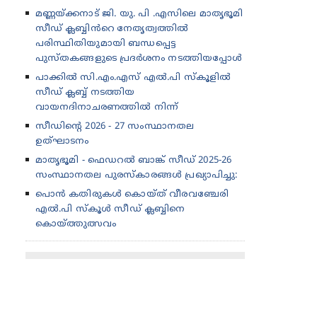
മണ്ണയ്ക്കനാട് ജി. യു. പി .എസിലെ മാതൃഭൂമി
സീഡ് ക്ലബ്ബിൻറെ നേതൃത്വത്തിൽ
പരിസ്ഥിതിയുമായി ബന്ധപ്പെട്ട
പുസ്തകങ്ങളുടെ പ്രദർശനം നടത്തിയപ്പോൾ
പാക്കിൽ സി.എം.എസ് എൽ.പി സ്കൂളിൽ
സീഡ് ക്ലബ്ബ് നടത്തിയ
വായനദിനാചരണത്തിൽ നിന്ന്
സീഡിന്റെ 2026 - 27 സംസ്ഥാനതല
ഉത്‌ഘാടനം
മാതൃഭൂമി - ഫെഡറൽ ബാങ്ക് സീഡ് 2025-26
സംസ്ഥാനതല പുരസ്കാരങ്ങൾ പ്രഖ്യാപിച്ചു:
പൊൻ കതിരുകൾ കൊയ്ത് വീരവഞ്ചേരി
എൽ.പി സ്കൂൾ സീഡ് ക്ലബ്ബിനെ
കൊയ്ത്തുത്സവം