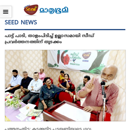
☰
SEED NEWS
പാട്ട് പാടി, താളംപിടിച്ച് ഉല്ലാസമായി സീഡ്
പ്രവർത്തനത്തിന് തുടക്കം
പത്തനംതിട്ട: കടമ്മനിട്ട പടയണിയുടെ ഗവ.