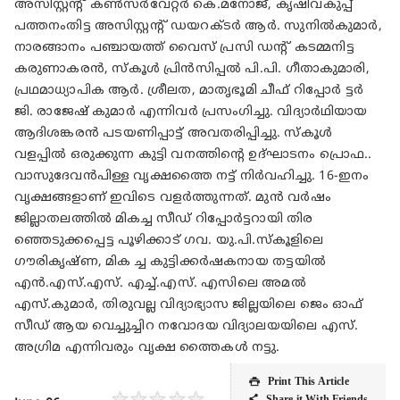
അസിസ്റ്റൻ്റ് കൺസർവേറ്റർ കെ.മനോജ്, കൃഷിവകുപ്പ്
പത്തനംതിട്ട അസിസ്റ്റൻ്റ് ഡയറക്ടർ ആർ. സുനിൽകുമാർ,
നാരങ്ങാനം പഞ്ചായത്ത് വൈസ് പ്രസി ഡൻ്റ് കടമ്മനിട്ട
കരുണാകരൻ, സ്‌കൂൾ പ്രിൻസിപ്പൽ പി.പി. ഗീതാകുമാരി,
പ്രഥമാധ്യാപിക ആർ. ശ്രീലത, മാതൃഭൂമി ചീഫ് റിപ്പോർ ട്ടർ
ജി. രാജേഷ് കുമാർ എന്നിവർ പ്രസംഗിച്ചു. വിദ്യാർഥിയായ
ആദിശങ്കരൻ പടയണിപ്പാട്ട് അവതരിപ്പിച്ചു. സ്‌കൂൾ
വളപ്പിൽ ഒരുക്കുന്ന കുട്ടി വനത്തിന്റെ ഉദ്ഘാടനം പ്രൊഫ..
വാസുദേവൻപിള്ള വൃക്ഷത്തൈ നട്ട് നിർവഹിച്ചു. 16-ഇനം
വൃക്ഷങ്ങളാണ് ഇവിടെ വളർത്തുന്നത്. മുൻ വർഷം
ജില്ലാതലത്തിൽ മികച്ച സീഡ് റിപ്പോർട്ടറായി തിര
ഞ്ഞെടുക്കപ്പെട്ട പൂഴിക്കാട് ഗവ. യു.പി.സ്കൂളിലെ
ഗൗരികൃഷ്ണ, മിക ച്ച കുട്ടിക്കർഷകനായ തട്ടയിൽ
എൻ.എസ്.എസ്. എച്ച്.എസ്. എസിലെ അമൽ
എസ്.കുമാർ, തിരുവല്ല വിദ്യാഭ്യാസ ജില്ലയിലെ ജെം ഓഫ്
സീഡ് ആയ വെച്ചുച്ചിറ നവോദയ വിദ്യാലയയിലെ എസ്.
അഗ്രിമ എന്നിവരും വൃക്ഷ ത്തൈകൾ നട്ടു.
Print This Article

★
★
★
★
★
Share it With Friends
