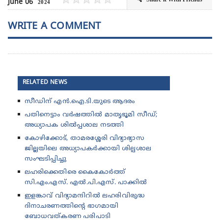
June 06
2024
WRITE A COMMENT
RELATED NEWS
സീഡിന് എൻ.ഐ.ടി.യുടെ ആദരം
പതിനെട്ടാം വർഷത്തിൽ മാതൃഭൂമി സീഡ്;
അധ്യാപക ശിൽപ്പശാല നടത്തി
കോഴിക്കോട്, താമരശ്ശേരി വിദ്യാഭ്യാസ
ജില്ലയിലെ അധ്യാപകർക്കായി ശില്പശാല
സംഘടിപ്പിച്ചു
ലഹരിക്കെതിരെ കൈകോർത്ത്
സി.എം.എസ്. എൽ.പി.എസ്. പാക്കിൽ
ഇളങ്കാവ് വിദ്യാമന്ദിറിൽ ലഹരിവിരുദ്ധ
ദിനാചരണത്തിന്റെ ഭാഗമായി
ബോധവത്കരണ പരിപാടി