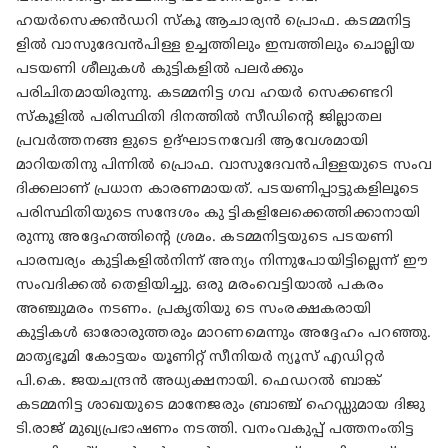
ഹയർസെക്കൻഡറി സ്‌കൂ ആചാര്യൻ പ്രൊഫ. കടമ്മനിട്ട
ളിൽ വാസുദേവൻപിള്ള ഉച്ചത്തിലും ഇമ്പത്തിലും ചൊല്ലിയ
പടയണി ശീലുകൾ കുട്ടികളിൽ പലർക്കും
പരിചിതമായിരുന്നു. കടമ്മനിട്ട ഗവ ഹയർ സെക്കണ്ടറി
സ്കൂളിൽ പരിസ്ഥിതി ദിനത്തിൽ സീഡിൻ്റെ ജില്ലാതല
പ്രവർത്തനങ്ങ ളുടെ ഉദ്ഘാടനവേദി ആവേശമായി
മാറിയതിനു പിന്നിൽ പ്രൊഫ. വാസുദേവൻപിള്ളയുടെ സംവ
ദിക്കലാണ് പ്രധാന കാരണമായത്. പടയണിപ്പാട്ടുകളിലൂടെ
പരിസ്ഥിതിയുടെ സന്ദേശം കു ട്ടികളിലേക്കെത്തിക്കാനായി
രുന്നു അദ്ദേഹത്തിൻ്റെ ശ്രമം. കടമ്മനിട്ടയുടെ പടയണി
പാരമ്പര്യം കുട്ടികളിൽനിന്ന് അന്യം നിന്നുപോയിട്ടില്ലെന്ന് ഈ
സംവദിക്കൽ തെളിയിച്ചു. ഒരു മരംവെട്ടിയാൽ പകരം
അഞ്ചുമരം നടണം. പ്രകൃതിയു ടെ സംരക്ഷകരായി
കുട്ടികൾ ഓരോരുത്തരും മാറണമെന്നും അദ്ദേഹം പറഞ്ഞു.
മാതൃഭൂമി കോട്ടയം യൂണിറ്റ് സീനിയർ ന്യൂസ് എഡിറ്റർ
പി.കെ. ജയചന്ദ്രൻ അധ്യക്ഷനായി. ഫെഡറൽ ബാങ്ക്
കടമ്മനിട്ട ശാഖയുടെ മാനേജരും ബ്രാഞ്ച് ഹെഡ്ഡുമായ ദിജു
ടി.രാജ് മുഖ്യപ്രഭാഷണം നടത്തി. വനംവകുപ്പ് പത്തനംതിട്ട