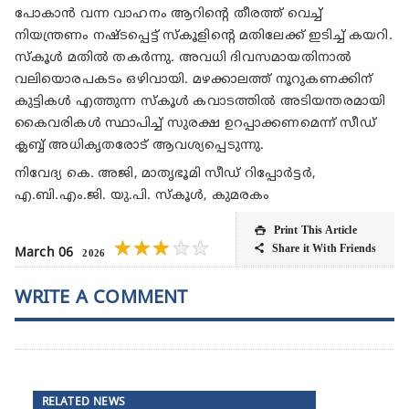
പോകാൻ വന്ന വാഹനം ആറിന്റെ തീരത്ത് വെച്ച്
നിയന്ത്രണം നഷ്ടപ്പെട്ട് സ്കൂളിന്റെ മതിലേക്ക് ഇടിച്ച് കയറി.
സ്കൂൾ മതിൽ തകർന്നു. അവധി ദിവസമായതിനാൽ
വലിയൊരപകടം ഒഴിവായി. മഴക്കാലത്ത് നൂറുകണക്കിന്
കുട്ടികൾ എത്തുന്ന സ്കൂൾ കവാടത്തിൽ അടിയന്തരമായി
കൈവരികൾ സ്ഥാപിച്ച് സുരക്ഷ ഉറപ്പാക്കണമെന്ന് സീഡ്
ക്ലബ്ബ് അധികൃതരോട് ആവശ്യപ്പെടുന്നു.
നിവേദ്യ കെ. അജി, മാതൃഭൂമി സീഡ് റിപ്പോർട്ടർ,
എ.ബി.എം.ജി. യു.പി. സ്കൂൾ, കുമരകം
Print This Article

★
★
★
★
★
Share it With Friends

March 06
2026
WRITE A COMMENT
RELATED NEWS