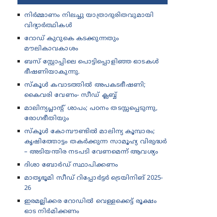
നിർമ്മാണം നിലച്ചു യാത്രാദുരിതവുമായി
വിദ്യാർത്ഥികൾ
റോഡ് കുറുകെ കടക്കുന്നതും
മൗലികാവകാശം
ബസ് സ്റ്റോപ്പിലെ പൊട്ടിപ്പൊളിഞ്ഞ ഓടകൾ
ഭീഷണിയാകുന്നു.
സ്കൂൾ കവാടത്തിൽ അപകടഭീഷണി;
കൈവരി വേണം- സീഡ് ക്ലബ്ബ്
മാലിന്യപ്ലാന്റ് ശാപം; പഠനം തടസ്സപ്പെടുന്നു,
രോഗഭീതിയും
സ്കൂൾ കോമ്പൗണ്ടിൽ മാലിന്യ കൂമ്പാരം;
കൃഷിത്തോട്ടം തകർക്കുന്ന സാമൂഹ്യ വിരുദ്ധർ
– അടിയന്തിര നടപടി വേണമെന്ന് ആവശ്യം
ദിശാ ബോർഡ് സ്ഥാപിക്കണം
മാതൃഭൂമി സീഡ് റിപ്പോർട്ടർ ട്രെയിനിങ് 2025-
26
ഇരമല്ലിക്കര റോഡിൽ വെള്ളക്കെട്ട് രൂക്ഷം
ഓട നിർമിക്കണം