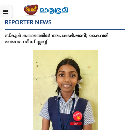
☰
REPORTER NEWS
സ്കൂൾ കവാടത്തിൽ അപകടഭീഷണി; കൈവരി
വേണം- സീഡ് ക്ലബ്ബ്