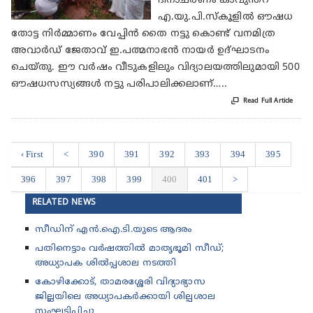
ദിനാചരണം കാവുന്തറ
എ.യു.പി.സ്കൂളിൽ ഔഷധ
തോട്ട നിർമ്മാണം വേപ്പിൻ തൈ നട്ടു കൊണ്ട് വനമിത്ര
അവാർഡ് ജേതാവ് ഇ.പത്മനാഭൻ നായർ ഉദ്ഘാടനം
ചെയ്തു. ഈ വർഷം വീടുകളിലും വിദ്യാലയത്തിലുമായി 500
ഔഷധസസ്യങ്ങൾ നട്ടു പരിപാലിക്കലാണ്…..

Read Full Article
‹ First
<
390
391
392
393
394
395
396
397
398
399
400
401
>
RELATED NEWS
സീഡിന് എൻ.ഐ.ടി.യുടെ ആദരം
പതിനെട്ടാം വർഷത്തിൽ മാതൃഭൂമി സീഡ്;
അധ്യാപക ശിൽപ്പശാല നടത്തി
കോഴിക്കോട്, താമരശ്ശേരി വിദ്യാഭ്യാസ
ജില്ലയിലെ അധ്യാപകർക്കായി ശില്പശാല
സംഘടിപ്പിച്ചു