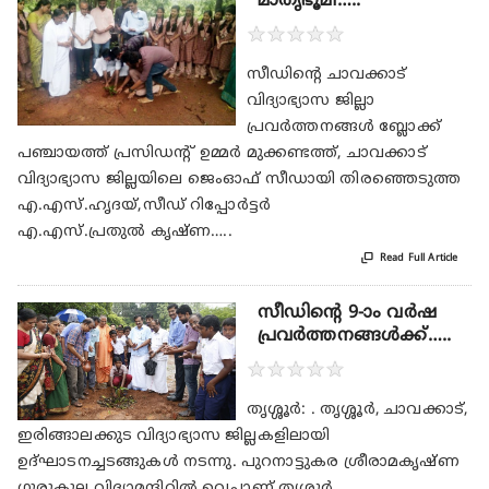
മാതൃഭൂമി…..
★
★
★
★
★
സീഡിന്റെ ചാവക്കാട്
വിദ്യാഭ്യാസ ജില്ലാ
പ്രവര്‍ത്തനങ്ങള്‍ ബ്ലോക്ക്
പഞ്ചായത്ത് പ്രസിഡന്റ് ഉമ്മര്‍ മുക്കണ്ടത്ത്, ചാവക്കാട്
വിദ്യാഭ്യാസ ജില്ലയിലെ ജെംഓഫ് സീഡായി തിരഞ്ഞെടുത്ത
എ.എസ്.ഹൃദയ്,സീഡ് റിപ്പോര്‍ട്ടര്‍
എ.എസ്.പ്രതുല്‍ കൃഷ്ണ…..

Read Full Article
സീഡിന്റെ 9-ാം വര്‍ഷ
പ്രവര്‍ത്തനങ്ങള്‍ക്ക്…..
★
★
★
★
★
തൃശ്ശൂര്‍: . തൃശ്ശൂര്‍, ചാവക്കാട്,
ഇരിങ്ങാലക്കുട വിദ്യാഭ്യാസ ജില്ലകളിലായി
ഉദ്ഘാടനച്ചടങ്ങുകള്‍ നടന്നു. പുറനാട്ടുകര ശ്രീരാമകൃഷ്ണ
ഗുരുകുല വിദ്യാമന്ദിറില്‍ വെച്ചാണ് തൃശ്ശൂര്‍