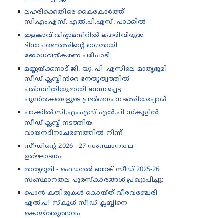
ലഹരിക്കെതിരെ കൈകോർത്ത്
സി.എം.എസ്. എൽ.പി.എസ്. പാക്കിൽ
ഇളങ്കാവ് വിദ്യാമന്ദിറിൽ ലഹരിവിരുദ്ധ
ദിനാചരണത്തിന്റെ ഭാഗമായി
ബോധവത്കരണ പരിപാടി
മണ്ണയ്ക്കനാട് ജി. യു. പി .എസിലെ മാതൃഭൂമി
സീഡ് ക്ലബ്ബിൻറെ നേതൃത്വത്തിൽ
പരിസ്ഥിതിയുമായി ബന്ധപ്പെട്ട
പുസ്തകങ്ങളുടെ പ്രദർശനം നടത്തിയപ്പോൾ
പാക്കിൽ സി.എം.എസ് എൽ.പി സ്കൂളിൽ
സീഡ് ക്ലബ്ബ് നടത്തിയ
വായനദിനാചരണത്തിൽ നിന്ന്
സീഡിന്റെ 2026 - 27 സംസ്ഥാനതല
ഉത്‌ഘാടനം
മാതൃഭൂമി - ഫെഡറൽ ബാങ്ക് സീഡ് 2025-26
സംസ്ഥാനതല പുരസ്കാരങ്ങൾ പ്രഖ്യാപിച്ചു:
പൊൻ കതിരുകൾ കൊയ്ത് വീരവഞ്ചേരി
എൽ.പി സ്കൂൾ സീഡ് ക്ലബ്ബിനെ
കൊയ്ത്തുത്സവം