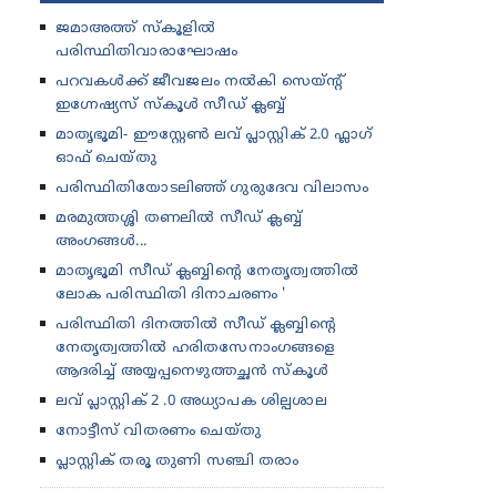
ജമാഅത്ത് സ്കൂ‌ളിൽ
പരിസ്ഥിതിവാരാഘോഷം
പറവകൾക്ക് ജീവജലം നൽകി സെയ്ന്റ്
ഇഗ്നേഷ്യസ് സ്‌കൂൾ സീഡ് ക്ലബ്ബ്
മാതൃഭൂമി- ഈസ്റ്റേൺ ലവ് പ്ലാസ്റ്റിക് 2.0 ഫ്ലാഗ്
ഓഫ് ചെയ്തു
പരിസ്ഥിതിയോടലിഞ്ഞ് ഗുരുദേവ വിലാസം
മരമുത്തശ്ശി തണലിൽ സീഡ് ക്ലബ്ബ്
അംഗങ്ങൾ...
മാതൃഭൂമി സീഡ് ക്ലബ്ബിന്റെ നേതൃത്വത്തിൽ
ലോക പരിസ്ഥിതി ദിനാചരണം '
പരിസ്ഥിതി ദിനത്തിൽ സീഡ് ക്ലബ്ബിന്റെ
നേതൃത്വത്തിൽ ഹരിതസേനാംഗങ്ങളെ
ആദരിച്ച് അയ്യപ്പനെഴുത്തച്ഛൻ സ്കൂൾ
ലവ് പ്ലാസ്റ്റിക് 2 .0 അധ്യാപക ശില്പശാല
നോട്ടീസ് വിതരണം ചെയ്തു
പ്ലാസ്റ്റിക് തരൂ തുണി സഞ്ചി തരാം