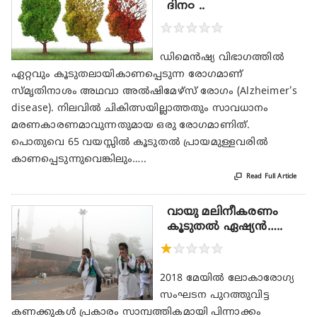
ദിന൦ ..
★
★
★
★
★
ഡിമെൻഷ്യ വിഭാഗത്തിൽ
ഏറ്റവും കൂടുതലായികാണപ്പെടുന്ന രോഗമാണ്
സ്മൃതിനാശം അഥവാ അൽഷിമേഴ്സ് രോഗം (Alzheimer's
disease). നിലവിൽ ചികിത്സയില്ലാത്തതും സാവധാനം
മരണകാരണമാവുന്നതുമായ ഒരു രോഗമാണിത്.
പൊതുവെ 65 വയസ്സിൽ കൂടുതൽ പ്രായമുള്ളവരിൽ
കാണപ്പെടുന്നുവെങ്കിലും…..

Read Full Article
വായു മലിനീകരണം
കൂടുതല്‍ ഏഷ്യന്‍…..
★
★
★
★
★
2018 മേയില്‍ ലോകാരോഗ്യ
സംഘടന പുറത്തുവിട്ട
കണക്കുകള്‍ പ്രകാരം സാമ്പത്തികമായി പിന്നാക്കം