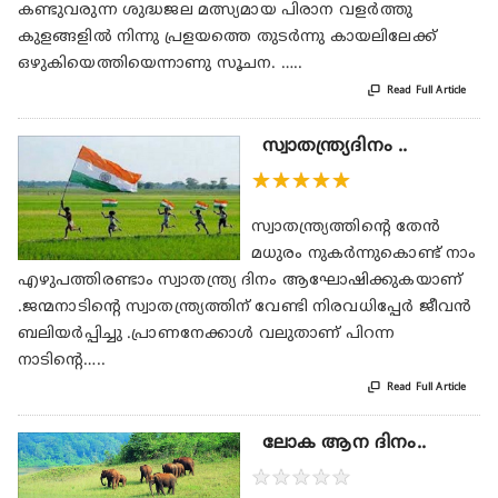
കണ്ടുവരുന്ന ശുദ്ധജല മത്സ്യമായ പിരാന വളർത്തു
കുളങ്ങളിൽ നിന്നു പ്രളയത്തെ തുടർന്നു കായലിലേക്ക്
ഒഴുകിയെത്തിയെന്നാണു സൂചന. …..

Read Full Article
സ്വാതന്ത്ര്യദിനം ..
★
★
★
★
★
സ്വാതന്ത്ര്യത്തിന്റെ തേൻ
മധുരം നുകർന്നുകൊണ്ട് നാം
എഴുപത്തിരണ്ടാം സ്വാതന്ത്ര്യ ദിനം ആഘോഷിക്കുകയാണ്
.ജന്മനാടിന്റെ സ്വാതന്ത്ര്യത്തിന് വേണ്ടി നിരവധിപ്പേർ ജീവൻ
ബലിയർപ്പിച്ചു .പ്രാണനേക്കാൾ വലുതാണ് പിറന്ന
നാടിന്റെ…..

Read Full Article
ലോക ആന ദിനം..
★
★
★
★
★