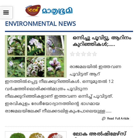
☰
ENVIRONMENTAL NEWS
ഒന്നിച്ചു പൂവിട്ടു, ആറിനം
കുറിഞ്ഞികൾ;…..
★
★
★
★
★
രാജമലയിൽ ഇത്തവണ
പൂവിട്ടത് ആറ്‌‌
ഇനത്തിൽപ്പെട്ട നീലക്കുറിഞ്ഞികൾ. ഒന്നുമുതൽ 12
വർഷത്തിലൊരിക്കൽമാത്രം പൂവിടുന്ന
നീലക്കുറിഞ്ഞികളാണ് ഇത്തവണ ഒന്നിച്ച് പൂവിട്ടത്.
ഇരവികുളം ദേശീയോദ്യാനത്തിന്റെ ഭാഗമായ
രാജമലയിലേക്ക് നീലക്കടലിളകുംപോലെയുള്ള…..

Read Full Article
ലോക അൽഷിമേഴ്സ്