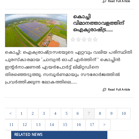

Read Full Article
കൊച്ചി
വിമാനത്താവളത്തിന്
ഐക്യരാഷ്ട്ര…..
★
★
★
★
★
കൊച്ചി: ഐക്യരാഷ്ട്രസഭയുടെ ഏറ്റവും വലിയ പരിസ്ഥിതി
പുരസ്‌കാരമായ 'ചാമ്പ്യന്‍ ഓഫ് എര്‍ത്തിന് ' കൊച്ചിന്‍
ഇന്റര്‍നാഷണല്‍ എയര്‍പോര്‍ട്ട് ലിമിറ്റഡിനെ
തിരഞ്ഞെടുത്തു. സമ്പൂര്‍ണമായും സൗരോര്‍ജത്തില്‍
പ്രവര്‍ത്തിക്കുന്ന ലോകത്തിലെ…..

Read Full Article
<
1
2
3
4
5
6
7
8
9
10
11
12
13
14
15
16
17
>
RELATED NEWS