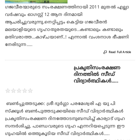
ഗജവീരന്മാരുടെ സംരക്ഷണത്തിനായി 2011 മുതല്‍ എല്ലാ
വര്‍ഷവും ഓഗസ്റ്റ് 12 ആന ദിനമായി
ആചരിച്ചുവരുന്നു.നെറ്റിപ്പട്ടം കെട്ടിയ ഗജവീരന്‍
മലയാളിയുടെ ഗൃഹാതുരതയുടെ..കണ്ടാലും കണ്ടാലും
മതിവരാത്ത…കാഴ്ചയാണ്..! എന്നാല്‍ വംശനാശ ഭീഷണി
നേരിടുന്ന…..

Read Full Article
പ്രകൃതിസംരക്ഷണ
ദിനത്തിൽ സീഡ്
വിദ്യാർത്ഥികൾ…..
★
★
★
★
★
ബൺപ്പുത്തടുക്ക: ശ്രീ ദുർഗ്ഗാ പരമേശ്വരി എ യു പി
സ്ക്കൂൾ ബൺപുത്തടുക്കയിലെ സീഡ് വിദ്യാർത്ഥികൾ
പ്രകൃതിസംരക്ഷണ ദിനത്തോടനുബന്ധിച്ച് കാര്യാട് ഗുഹ
സന്ദർശിച്ചു. പാണ്ഡവരുടെ ഗുഹ എന്നറിയപ്പെടുന്ന ഈ
ഗുഹയിൽ ഒത്തുകൂടിയ സീഡ് വിദ്യാർത്ഥികൾ…..