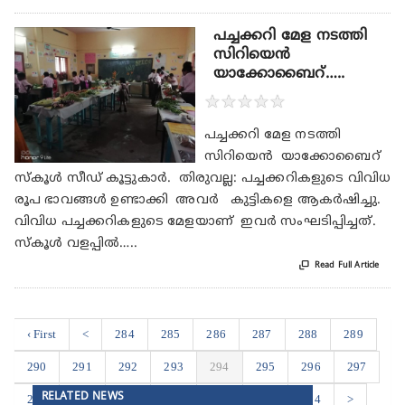
പച്ചക്കറി മേള നടത്തി
സിറിയെൻ
യാക്കോബൈറ്…..
★
★
★
★
★
പച്ചക്കറി മേള നടത്തി
സിറിയെൻ യാക്കോബൈറ്
സ്കൂൾ സീഡ് കൂട്ടുകാർ. തിരുവല്ല: പച്ചക്കറികളുടെ വിവിധ
രൂപ ഭാവങ്ങൾ ഉണ്ടാക്കി അവർ കുട്ടികളെ ആകർഷിച്ചു.
വിവിധ പച്ചക്കറികളുടെ മേളയാണ് ഇവർ സംഘടിപ്പിച്ചത്.
സ്കൂൾ വളപ്പിൽ…..

Read Full Article
‹ First
<
284
285
286
287
288
289
290
291
292
293
294
295
296
297
RELATED NEWS
298
299
300
301
302
303
304
>