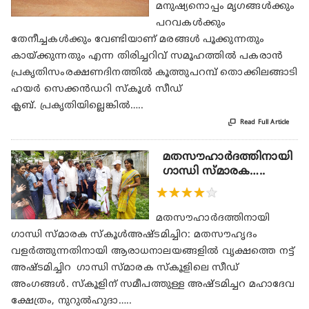
മനുഷ്യനൊപ്പം മൃഗങ്ങൾക്കും
പറവകൾക്കും
തേനീച്ചകൾക്കും വേണ്ടിയാണ് മരങ്ങൾ പൂക്കുന്നതും
കായ്ക്കുന്നതും എന്ന തിരിച്ചറിവ് സമൂഹത്തിൽ പകരാൻ
പ്രകൃതിസംരക്ഷണദിനത്തിൽ കൂത്തുപറമ്പ് തൊക്കിലങ്ങാടി
ഹയർ സെക്കൻഡറി സ്കൂൾ സീഡ്
ക്ലബ്. പ്രകൃതിയില്ലെങ്കിൽ…..

Read Full Article
മതസൗഹാർദത്തിനായി
ഗാന്ധി സ്മാരക…..
★
★
★
★
★
മതസൗഹാർദത്തിനായി
ഗാന്ധി സ്മാരക സ്‌കൂൾഅഷ്ടമിച്ചിറ: മതസൗഹൃദം
വളർത്തുന്നതിനായി ആരാധനാലയങ്ങളിൽ വൃക്ഷത്തെ നട്ട്
അഷ്ടമിച്ചിറ ഗാന്ധി സ്മാരക സ്‌കൂളിലെ സീഡ്
അംഗങ്ങൾ. സ്‌കൂളിന് സമീപത്തുള്ള അഷ്ടമിച്ചറ മഹാദേവ
ക്ഷേത്രം, നുറുൽഹുദാ…..