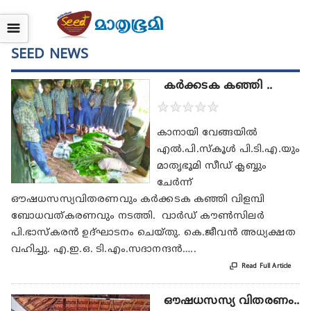
☰
SEED NEWS
കർക്കടക കഞ്ഞി ..
★
★
★
★
★
കാനായി വേങ്ങയിൽ
എൽ.പി.സ്കൂൾ പി.ടി.എ.യും
മാതൃഭൂമി സീഡ് ക്ലബ്ബും
ചേർന്ന്
ഔഷധസസ്യവിതരണവും കർക്കടക കഞ്ഞി വിളമ്പി
ബോധവത്‌കരണവും നടത്തി. വാർഡ് കൗൺസിലർ
പി.ഭാസ്കരൻ ഉദ്ഘാടനം ചെയ്തു. കെ.ജീവൻ അധ്യക്ഷത
വഹിച്ചു. എ.ഇ.ഒ. ടി.എം.സദാനന്ദൻ…..

Read Full Article
ഔഷധസസ്യ വിതരണം..