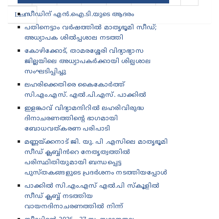
Last ›
സീഡിന് എൻ.ഐ.ടി.യുടെ ആദരം
പതിനെട്ടാം വർഷത്തിൽ മാതൃഭൂമി സീഡ്;
അധ്യാപക ശിൽപ്പശാല നടത്തി
കോഴിക്കോട്, താമരശ്ശേരി വിദ്യാഭ്യാസ
ജില്ലയിലെ അധ്യാപകർക്കായി ശില്പശാല
സംഘടിപ്പിച്ചു
ലഹരിക്കെതിരെ കൈകോർത്ത്
സി.എം.എസ്. എൽ.പി.എസ്. പാക്കിൽ
ഇളങ്കാവ് വിദ്യാമന്ദിറിൽ ലഹരിവിരുദ്ധ
ദിനാചരണത്തിന്റെ ഭാഗമായി
ബോധവത്കരണ പരിപാടി
മണ്ണയ്ക്കനാട് ജി. യു. പി .എസിലെ മാതൃഭൂമി
സീഡ് ക്ലബ്ബിൻറെ നേതൃത്വത്തിൽ
പരിസ്ഥിതിയുമായി ബന്ധപ്പെട്ട
പുസ്തകങ്ങളുടെ പ്രദർശനം നടത്തിയപ്പോൾ
പാക്കിൽ സി.എം.എസ് എൽ.പി സ്കൂളിൽ
സീഡ് ക്ലബ്ബ് നടത്തിയ
വായനദിനാചരണത്തിൽ നിന്ന്