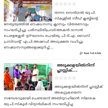
★
★
★
★
★
തന്നട സെൻട്രൽ യു.പി.
സ്കൂളിൽ സീഡ് ക്ലബ്ബിന്റെ
നേതൃത്വത്തിൽ ഔഷധസസ്യ ക്ലാസും വിതരണവും
സംഘടിപ്പിച്ചു. പരിസ്ഥിതിപ്രവർത്തകൻ ദാസൻ
പെരളശ്ശേരി ഉദ്ഘാടനം ചെയ്തു. പി.ടി.എ. വൈസ്
പ്രസിഡന്റ് എ.പി.അഷറഫ് അധ്യക്ഷത വഹിച്ചു.
ഔഷധസസ്യങ്ങളെക്കുറിച്ച്…..

Read Full Article
അടുക്കളയിൽനിന്ന്
പ്ലാസ്റ്റിക്…..
★
★
★
★
★
അടുക്കളയിൽനിന്ന് പ്ലാസ്റ്റിക്
അകറ്റുകയെന്ന
സന്ദേശവുമായി ചെണ്ടയാട്‌ അബ്ദുറഹിമാൻ സ്മാരക
യു.പി.സ്കൂൾ വിദ്യാർഥികൾ സംഘടിപ്പിച്ച