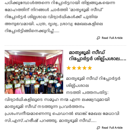
പഠിക്കുമ്പോള്‍ത്തന്നെ റിപ്പോര്‍ട്ടറായി തിളങ്ങുകയെന്ന
മോഹത്തിന് നിറങ്ങള്‍ ചാര്‍ത്തി 'മാതൃഭൂമി സീഡ്'
റിപ്പോര്‍ട്ടര്‍ ശില്പശാല വിദ്യാര്‍ഥികള്‍ക്ക് പുതിയ
അനുഭവമായി. പത്ര, ദൃശ്യ, ശ്രാവ്യ മേഖലകളിലെ
റിപ്പോര്‍ട്ടിങ്ങിനെക്കുറിച്ച്…..

Read Full Article
മാതൃഭൂമി സീഡ്
റിപ്പോർട്ടർ ശില്പ്പശാല…..
★
★
★
★
★
മാതൃഭൂമി സീഡ് റിപ്പോർട്ടർ
ശില്പ്പശാല
നടത്തി പത്തനംതിട്ട:
വിദ്യാർഥികളിലൂടെ സമൂഹ നന്മ എന്ന ലക്ഷ്യവുമായി
മാതൃഭൂമി സീഡ് നടത്തുന്ന പ്രവർത്തനം
പ്രശംസനീയമാണെന്നു ഫെഡറൽ ബാങ്ക് മേഖല മേധാവി
സി.എസ്.ഹരീഷ് പറഞ്ഞു. മാതൃഭൂമി സീഡ്…..

Read Full Article