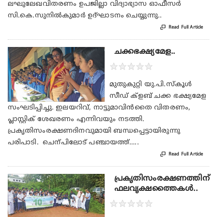
ലഘുലേഖവിതരണം ഉപജില്ലാ വിദ്യാഭ്യാസ ഓഫീസർ
സി.കെ.സുനിൽകുമാർ ഉദ്ഘാടനം ചെയ്യുന്നു..

Read Full Article
ചക്കഭക്ഷ്യമേള..
★
★
★
★
★
മുതുകുറ്റി യു.പി.സ്കൂൾ
സീഡ്‌ ക്ളബ്‌ ചക്ക ഭക്ഷ്യമേള
സംഘടിപ്പിച്ചു. ഇലയറിവ്‌, നാട്ടുമാവിൻതൈ വിതരണം,
പ്ലാസ്റ്റിക്‌ ശേഖരണം എന്നിവയും നടത്തി.
പ്രകൃതിസംരക്ഷണദിനവുമായി ബന്ധപ്പെട്ടായിരുന്നു
പരിപാടി. ചെന്പിലോട്‌ പഞ്ചായത്ത്‌…..

Read Full Article
പ്രകൃതിസംരക്ഷണത്തിന്‌
ഫലവൃക്ഷത്തൈകൾ..
★
★
★
★
★