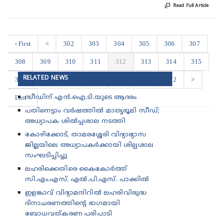

Read Full Article
‹ First
<
302
303
304
305
306
307
308
309
310
311
312
313
314
315
RELATED NEWS
316
317
318
319
320
321
322
>
Last ›
സീഡിന് എൻ.ഐ.ടി.യുടെ ആദരം
പതിനെട്ടാം വർഷത്തിൽ മാതൃഭൂമി സീഡ്;
അധ്യാപക ശിൽപ്പശാല നടത്തി
കോഴിക്കോട്, താമരശ്ശേരി വിദ്യാഭ്യാസ
ജില്ലയിലെ അധ്യാപകർക്കായി ശില്പശാല
സംഘടിപ്പിച്ചു
ലഹരിക്കെതിരെ കൈകോർത്ത്
സി.എം.എസ്. എൽ.പി.എസ്. പാക്കിൽ
ഇളങ്കാവ് വിദ്യാമന്ദിറിൽ ലഹരിവിരുദ്ധ
ദിനാചരണത്തിന്റെ ഭാഗമായി
ബോധവത്കരണ പരിപാടി