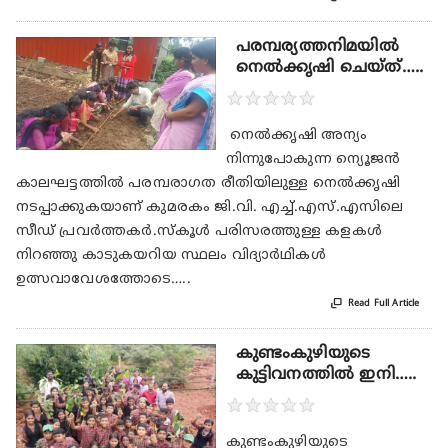
പരമ്പര്യത്തനിമയിൽ
നെൽക്കൃഷി ചെയ്ത്…..
★
★
★
★
★
നെൽക്കൃഷി അന്യം
നിന്നുപോകുന്ന ന്യൂെജൻ
കാലഘട്ടത്തിൽ പരമ്പരാഗത രീതിയിലുള്ള നെൽക്കൃഷി
നടപ്പാക്കുകയാണ് കുമരകം ജി.വി. എച്ച്.എസ്.എസിലെ
സീഡ് പ്രവർത്തകർ.സ്കൂൾ പരിസരത്തുള്ള കളകൾ
നിറഞ്ഞു കാടുകയറിയ സ്ഥലം വിദ്യാർഥികൾ
ഉത്സവാവേശത്തോടെ…..

Read Full Article
കുണ്ടംകുഴിയുടെ
കുട്ടിവനത്തിൽ ഇനി…..
★
★
★
★
★
കുണ്ടംകുഴിയുടെ