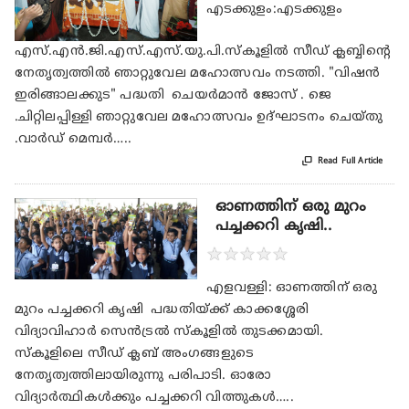
എടക്കുളം:എടക്കുളം
എസ്.എൻ.ജി.എസ്.എസ്.യു.പി.സ്കൂളിൽ സീഡ് ക്ലബ്ബിന്റെ
നേതൃത്വത്തിൽ ഞാറ്റുവേല മഹോത്സവം നടത്തി. "വിഷൻ
ഇരിങ്ങാലക്കുട" പദ്ധതി ചെയർമാൻ ജോസ് . ജെ
.ചിറ്റിലപ്പിള്ളി ഞാറ്റുവേല മഹോത്സവം ഉദ്ഘാടനം ചെയ്തു
.വാർഡ് മെമ്പർ…..

Read Full Article
ഓണത്തിന് ഒരു മുറം
പച്ചക്കറി കൃഷി..
★
★
★
★
★
എളവള്ളി: ഓണത്തിന് ഒരു
മുറം പച്ചക്കറി കൃഷി പദ്ധതിയ്ക്ക് കാക്കശ്ശേരി
വിദ്യാവിഹാർ സെൻട്രൽ സ്കൂളിൽ തുടക്കമായി.
സ്കൂളിലെ സീഡ് ക്ലബ് അംഗങ്ങളുടെ
നേതൃത്വത്തിലായിരുന്നു പരിപാടി. ഓരോ
വിദ്യാർത്ഥികൾക്കും പച്ചക്കറി വിത്തുകൾ…..