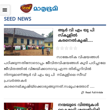
☰
SEED NEWS
ആർ വി എം യു പി
സ്കൂളിൽ
കരനെൽകൃഷി…..
★
★
★
★
★
സാങ്കേതിക വിഷയങ്ങള്‍
പഠിക്കുന്നതിനോടൊപ്പം ജീവിതവിഷയങ്ങള്‍ കൂടി പഠിച്ചാലേ
ജീവിതത്തില്‍ വിജയിക്കാനാവൂ എന്ന തിരിച്ചറിവില്‍
നിന്നുമാണ്ആർ വി എം യു പി സ്‌കൂളിലെ സീഡ്
പ്രവര്‍ത്തകര്‍
കാരനെല്കൃഷിയ്‌ക്കൊരുങ്ങുന്നത്.സമൂഹത്തോട് …..

Read Full Article
നന്മയുടെ വിത്തുകള്‍