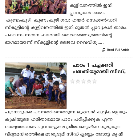
കുട്ടിവനത്തിൽ ഇനി
പ്ലാവുകൾ താരം
കുണ്ടംകുഴി: കുണ്ടംകുഴി ഗവ: ഹയർ സെക്കൻഡറി
സ്കൂളിന്റെ കുട്ടിവനത്തിൽ ഇനി മുതൽ പ്ലാവുകൾ താരം.
ചക്ക സംസ്ഥാന ഫലമായി തെരഞ്ഞെടുത്തതിന്റെ
ഭാഗമായാണ് സ്കൂളിന്റെ ജൈവ വൈവിധ്യ…..

Read Full Article
പാഠം 1 പച്ചക്കറി
പദ്ധതിയുമായി സീഡ്..
★
★
★
★
★
പുറനാട്ടുകര:പഠനത്തിനെത്തുന്ന മുഴുവൻ കുട്ടികളെയും
കൃഷിയുടെ ഹരിതാഭമായ പാഠം പഠിപ്പിക്കുക എന്ന
ലക്ഷ്യത്തോടെ പുറനാട്ടുകര ശ്രീരാമകൃഷ്ണ ഗുരുകുല
വിദ്യാമന്ദിരത്തിലെ മാതൃഭൂമി സീഡ് ക്ലബ്ബും അടാട്ട് കൃഷി