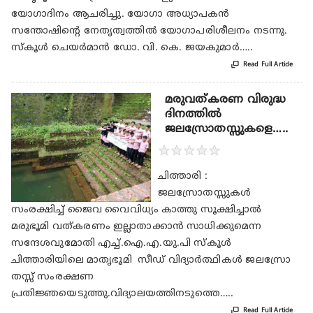
യോഗാദിനം ആചരിച്ചു. യോഗാ അധ്യാപകന്‍
സന്തോഷിന്റെ നേതൃത്വത്തില്‍ യോഗാപരിശീലനം നടന്നു.
സ്‌കൂള്‍ ചെയര്‍മാന്‍ ഡോ. വി. കെ. ജയകുമാര്‍…..

Read Full Article
മരുവത്കരണ വിരുദ്ധ
ദിനത്തിൽ
ജലസ്രോതസ്സുകളെ…..
★
★
★
★
★
ചിത്താരി :
ജലസ്രോതസ്സുകൾ
സംരക്ഷിച്ച് ജൈവ വൈവിധ്യം കാത്തു സൂക്ഷിച്ചാൽ
മരുഭൂമി വത്കരണം ഇല്ലാതാക്കാൻ സാധിക്കുമെന്ന
സന്ദേശവുമോതി എച്ച്.ഐ.എ.യു.പി സ്കൂൾ
ചിത്താരിയിലെ മാതൃഭൂമി സീഡ് വിദ്യാർത്ഥികൾ ജലസ്രോ
തസ്സ് സംരക്ഷണ
പ്രതിജ്ഞയെടുത്തു.വിദ്യാലയത്തിനടുത്തെ…..

Read Full Article