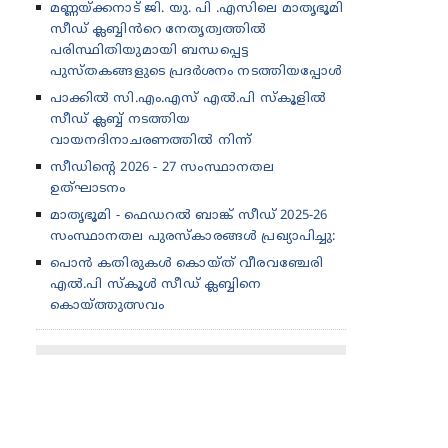
മണ്ണയ്ക്കനാട് ജി. യു. പി .എസിലെ മാതൃഭൂമി
സീഡ് ക്ലബ്ബിൻറെ നേതൃത്വത്തിൽ
പരിസ്ഥിതിയുമായി ബന്ധപ്പെട്ട
പുസ്തകങ്ങളുടെ പ്രദർശനം നടത്തിയപ്പോൾ
പാക്കിൽ സി.എം.എസ് എൽ.പി സ്കൂളിൽ
സീഡ് ക്ലബ്ബ് നടത്തിയ
വായനദിനാചരണത്തിൽ നിന്ന്
സീഡിന്റെ 2026 - 27 സംസ്ഥാനതല
ഉത്‌ഘാടനം
മാതൃഭൂമി - ഫെഡറൽ ബാങ്ക് സീഡ് 2025-26
സംസ്ഥാനതല പുരസ്കാരങ്ങൾ പ്രഖ്യാപിച്ചു:
പൊൻ കതിരുകൾ കൊയ്ത് വീരവഞ്ചേരി
എൽ.പി സ്കൂൾ സീഡ് ക്ലബ്ബിനെ
കൊയ്ത്തുത്സവം