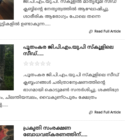
ജി.പി.എം.യു.പി. സ്കൂളിൽ മാതൃഭൂമി സീഡ്
ക്ലബ്ബിന്റെ നേതൃത്വത്തിൽ ആഘോഷിച്ചു.
ശാരീരിക ആരോഗ്യം പോലെ തന്നെ
ടികളിൽ ഉണ്ടാകുന്ന…..
Read Full Article

പൂതംകര ജി.പി.എം.യു.പി സ്കൂളിലെ
സീഡ്…..
★
★
★
★
★
.പൂതംകര ജി.പി.എം.യു.പി സ്കൂളിലെ സീഡ്
ക്ലബ്ബംഗങ്ങൾ ചരിത്രാന്വേഷണത്തിൻ്റെ
ഭാഗമായി കൊടുമൺ സന്ദർശിച്ചു. ശക്തിഭദ്ര
ം, ചിലന്തിയമ്പലം, വൈകുണ്ഠപുരം ക്ഷേത്രം
െ…..
Read Full Article

പ്രകൃതി സംരക്ഷണ
ബോധവത്കരണത്തിന്…..