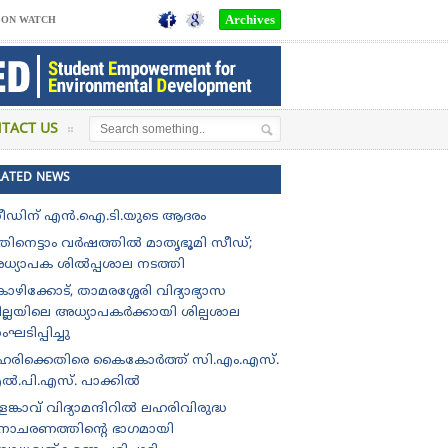
Archives
SON WATCH
TACT US
LATED NEWS
 ബി.ടി.എം.ഒ. യു.പി സ്കൂളിന് ,രണ്ടാം സ്ഥാനം ഇടുക്കി ജില്ലയിലെ 
ീഡിന് എൻ.ഐ.ടി.യുടെ ആദരം
തിനെട്ടാം വർഷത്തിൽ മാതൃഭൂമി സീഡ്;
ധ്യാപക ശിൽപ്പശാല നടത്തി
ഴിക്കോട്, താമരശ്ശേരി വിദ്യാഭ്യാസ
ില്ലയിലെ അധ്യാപകർക്കായി ശില്പശാല
ഘടിപ്പിച്ചു
ഹരിക്കെതിരെ കൈകോർത്ത് സി.എം.എസ്.
ൽ.പി.എസ്. പാക്കിൽ
ങ്കാവ് വിദ്യാമന്ദിറിൽ ലഹരിവിരുദ്ധ
ിനാചരണത്തിന്റെ ഭാഗമായി