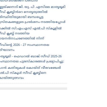
ോധവത്കരണ പരിപാടി
്ണയ്ക്കനാട് ജി. യു. പി .എസിലെ മാതൃഭൂമി
ീഡ് ക്ലബ്ബിൻറെ നേതൃത്വത്തിൽ
ിസ്ഥിതിയുമായി ബന്ധപ്പെട്ട
ുസ്തകങ്ങളുടെ പ്രദർശനം നടത്തിയപ്പോൾ
ാക്കിൽ സി.എം.എസ് എൽ.പി സ്കൂളിൽ
ഡ് ക്ലബ്ബ് നടത്തിയ
ായനദിനാചരണത്തിൽ നിന്ന്
ീഡിന്റെ 2026 - 27 സംസ്ഥാനതല
ത്‌ഘാടനം
ാതൃഭൂമി - ഫെഡറൽ ബാങ്ക് സീഡ് 2025-26
ംസ്ഥാനതല പുരസ്കാരങ്ങൾ പ്രഖ്യാപിച്ചു:
ൊൻ കതിരുകൾ കൊയ്ത് വീരവഞ്ചേരി
ൽ.പി സ്കൂൾ സീഡ് ക്ലബ്ബിനെ
ൊയ്ത്തുത്സവം