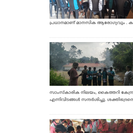
പ്രധാനമാണ് മാനസിക ആരോഗ്യവും . കുട്
സാംസ്കാരിക നിലയം, കൈത്തറി കേന്ദ്ര
എന്നിവിടങ്ങൾ സന്ദർശിച്ചു. ശക്തിഭദ്രൻ്റ