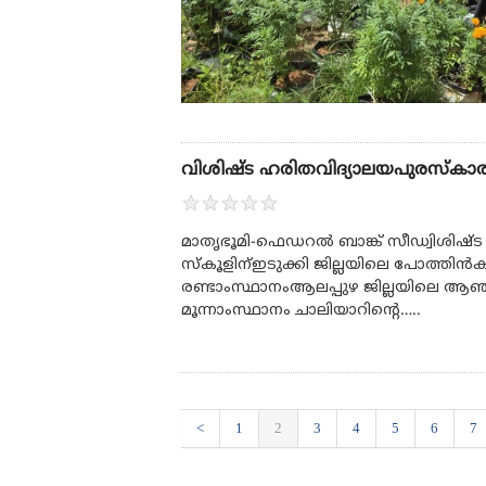
വിശിഷ്ട ഹരിതവിദ്യാലയപുരസ്‌കാര
★
★
★
★
★
മാതൃഭൂമി-ഫെഡറല്‍ ബാങ്ക് സീഡ്വിശിഷ
സ്‌കൂളിന്ഇടുക്കി ജില്ലയിലെ പോത്തിന്‍ക
രണ്ടാംസ്ഥാനംആലപ്പുഴ ജില്ലയിലെ ആഞ്ഞ
മൂന്നാംസ്ഥാനം ചാലിയാറിന്റെ…..
<
1
2
3
4
5
6
7