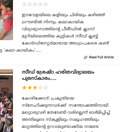
★
★
★
★
★
ഇടവേളയിലെ കളിയും ചിരിയും കഴിഞ്ഞ്
ഗ്രൗണ്ടിൽ നിന്നും കലാകായിക
വിദ്യാഭ്യാസത്തിന്റെ പീരീഡിൽ ക്ലാസ്
മുറിയിലെത്തിയ കുട്ടികൾ സീഡ് ക്ലബ്ബ്
കോർഡിനേറ്റർമാരായ അധ്യാപകരെ കണ്ട്
ട്ട 'കലാ-കായികം'…..
Read Full Article

സീഡ് ശ്രേഷ്ഠ ഹരിതവിദ്യാലയം
പുരസ്കാരം…..
★
★
★
★
★
കോഴിക്കോട്: പ്രകൃതിയെ
സ്നേഹിക്കുന്നവർക്ക് സന്തോഷത്തിനായി
മറ്റൊരുവഴി തേടേണ്ടി വരില്ലെന്ന് ഓര്മിപ്പിച്ച്
അതിലൂടെ സ്കൂളിലും സമൂഹത്തിലും
മാറ്റത്തിന്റെ ഉറവയുണ്ടാക്കിയ നന്മണ്ട