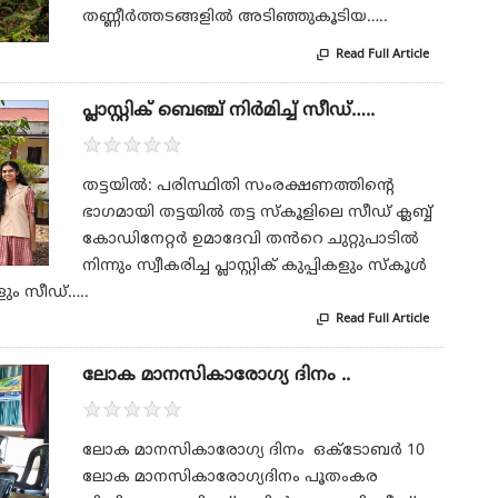
തണ്ണീർത്തടങ്ങളിൽ അടിഞ്ഞുകൂടിയ…..
Read Full Article

പ്ലാസ്റ്റിക് ബെഞ്ച് നിർമിച്ച് സീഡ്…..
★
★
★
★
★
തട്ടയിൽ: പരിസ്ഥിതി സംരക്ഷണത്തിന്റെ
ഭാഗമായി തട്ടയിൽ തട്ട സ്കൂളിലെ സീഡ് ക്ലബ്ബ്
കോഡിനേറ്റർ ഉമാദേവി തൻറെ ചുറ്റുപാടിൽ
നിന്നും സ്വീകരിച്ച പ്ലാസ്റ്റിക് കുപ്പികളും സ്കൂൾ
കളും സീഡ്…..
Read Full Article

ലോക മാനസികാരോഗ്യ ദിനം ..
★
★
★
★
★
ലോക മാനസികാരോഗ്യ ദിനം ഒക്ടോബർ 10
ലോക മാനസികാരോഗ്യദിനം പൂതംകര