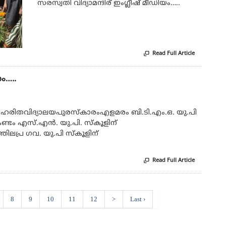
സരസ്വതി വിദ്യാമന്ദിര് ഇംഗ്ലീഷ് മീഡിയം…..
Read Full Article

ം…..
്ട ഹരിതവിദ്യാലയപുരസ്‌കാരംഎളമരം ബി.ടി.എം.ഒ. യു.പി
ണ്ടം എസ്.എന്‍. യു.പി. സ്‌കൂളിന്
ിലപ്ര ഗവ. യു.പി സ്‌കൂളിന്
Read Full Article

8
9
10
11
12
>
Last ›