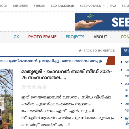
ECTS
PARTNERS
VIDEOS
ECO CALENDAR
SEED CORNER
FAQ
SEA
GK
PHOTO FRAME
PROJECTS
ABOUT
CON
⌂
BACK TO HOMEPAGE
RE
ാരങ്ങൾ പ്രഖ്യാപിച്ചു . ഒന്നാം സ്ഥാനം മലപ്പുറം ജില്ലയിലെ എളമരം
സ
പ
മാതൃഭൂമി - ഫെഡറൽ ബാങ്ക് സീഡ് 2025-
അ
26 സംസ്ഥാനതല…..
കോ
★
★
★
★
★
ജ
സം
ഇത് നെയ്തലാമ്പൽ വസന്തം: സീഡ് വിശിഷ്ട
ല
ഹരിത പുരസ്കാരംരണ്ടാം സ്ഥാനം
എ
പോത്തിൻകണ്ടം എസ്. എൻ. യു. പി
ഇള
സ്കൂളിന്.ശ്രേഷ്ഠ ഹരിത പുരസ്കാരം മൂലമറ്റം
ദ
സെയ്ന്റ് ജോർജ് യു. പി