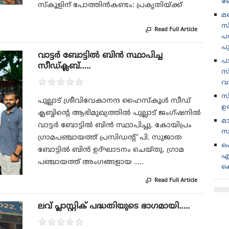
ബ
സ്കൂളിന് പോത്തിൻകണ്ടം: പ്രകൃതിയ്ക്ക്
മണ
സ
Read Full Article

പര
പ
വാട്ടർ ബോട്ടിൽ ബിൻ സ്ഥാപിച്ച
പ
സീഡ്ക്ലബ്‌…..
സീ
★
★
★
★
★
വ
സ
പുല്ലാട് ശ്രീവിവേകാനന്ദ ഹൈസ്കൂൾ സീഡ്
ഉ
ക്ലബ്ബിന്റെ ആഭിമുഖ്യത്തിൽ പുല്ലാട് ജംഗ്ഷനിൽ
മ
വാട്ടർ ബോട്ടിൽ ബിൻ സ്ഥാപിച്ചു. കോയിപ്രം
സ
ഗ്രാമപഞ്ചായത്ത് പ്രസിഡൻ്റ് പി. സുജാത
പ
ബോട്ടിൽ ബിൻ ഉദ്ഘാടനം ചെയ്തു. ഗ്രാമ
എ
പഞ്ചായത്ത് അംഗങ്ങളായ …..
ക
Read Full Article

ലവ് പ്ലാസ്റ്റിക് പദ്ധതിയുടെ ഭാഗമായി…..
★
★
★
★
★