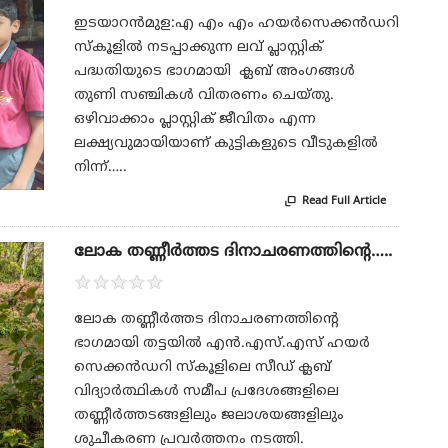
ഇടയാറൻമുള:എ എം എം ഹയർസെക്കൻഡറി
സ്കൂളിൽ നടപ്പാക്കുന്ന ലവ് പ്ലാസ്റ്റിക്
പദ്ധതിയുടെ ഭാഗമായി ക്ലബ് അംഗങ്ങൾ
തുണി സഞ്ചികൾ വിതരണം ചെയ്തു.
ഒഴിവാക്കാം പ്ലാസ്റ്റിക് ജീവിതം എന്ന
ലക്ഷ്യവുമായിയാണ് കുട്ടികളുടെ വീടുകളിൽ
നിന്ന്…..
Read Full Article

ലോക തണ്ണീർത്തട ദിനാചരണത്തിന്റെ…..
★
★
★
★
★
ലോക തണ്ണീർത്തട ദിനാചരണത്തിന്റെ
ഭാഗമായി തട്ടയിൽ എൻ.എസ്.എസ് ഹയർ
സെക്കൻഡറി സ്കൂളിലെ സീഡ് ക്ലബ്
വിദ്യാർത്ഥികൾ സമീപ പ്രദേശങ്ങളിലെ
തണ്ണീർത്തടങ്ങളിലും ജലാശയങ്ങളിലും
ശുചീകരണ പ്രവർത്തനം നടത്തി.