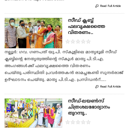

Read Full Article
സീഡ് ക്ലബ്ബ്
ഫലവൃക്ഷത്തൈ
വിതരണം..
★
★
★
★
★
നല്ലൂർ: ഗവ. ഗണപത് യു.പി. സ്കൂളിലെ മാതൃഭൂമി സീഡ്
ക്ലബ്ബിന്റെ നേതൃത്വത്തിന്റെ സ്കൂൾ മാതൃ പി.ടി.എ.
അംഗങ്ങൾക്ക് ഫലവൃക്ഷത്തൈ വിതരണം
ചെയ്തു.പരിസ്ഥിതി പ്രവർത്തകൻ രാമച്ചങ്കണ്ടി സുന്ദർരാജ്
ഉദ്ഘാടനം ചെയ്തു. മാതൃ പി.ടി.എ. പ്രസിഡൻറ്…..

Read Full Article
സീഡ്-ലയൺസ്
ചിത്രശലഭോദ്യാനം
തുറന്നു..
★
★
★
★
★