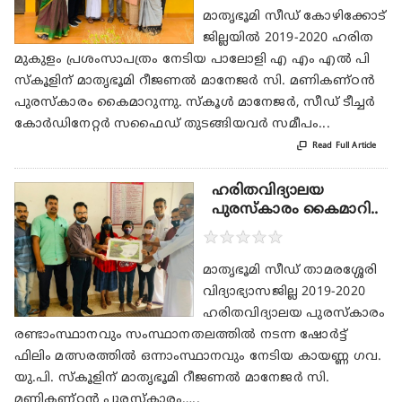
മാതൃഭൂമി സീഡ് കോഴിക്കോട്
ജില്ലയിൽ 2019-2020 ഹരിത
മുകുളം പ്രശംസാപത്രം നേടിയ പാലോളി എ എം എൽ പി
സ്കൂളിന് മാതൃഭൂമി റീജണൽ മാനേജർ സി. മണികണ്ഠൻ
പുരസ്കാരം കൈമാറുന്നു. സ്കൂൾ മാനേജർ, സീഡ് ടീച്ചർ
കോർഡിനേറ്റർ സഫൈഡ് തുടങ്ങിയവർ സമീപം...

Read Full Article
ഹരിതവിദ്യാലയ
പുരസ്കാരം കൈമാറി..
★
★
★
★
★
മാതൃഭൂമി സീഡ് താമരശ്ശേരി
വിദ്യാഭ്യാസജില്ല 2019-2020
ഹരിതവിദ്യാലയ പുരസ്കാരം
രണ്ടാംസ്ഥാനവും സംസ്ഥാനതലത്തിൽ നടന്ന ഷോർട്ട്
ഫിലിം മത്സരത്തിൽ ഒന്നാംസ്ഥാനവും നേടിയ കായണ്ണ ഗവ.
യു.പി. സ്കൂളിന് മാതൃഭൂമി റീജണൽ മാനേജർ സി.
മണികണ്ഠൻ പുരസ്കാരം…..