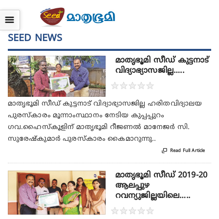
☰
SEED NEWS
മാതൃഭൂമി സീഡ് കുട്ടനാട്
വിദ്യാഭ്യാസജില്ല…..
★
★
★
★
★
മാതൃഭൂമി സീഡ് കുട്ടനാട് വിദ്യാഭ്യാസജില്ല ഹരിതവിദ്യാലയ
പുരസ്കാരം മൂന്നാംസ്ഥാനം നേടിയ കുപ്പപ്പുറം
ഗവ.ഹൈസ്കൂളിന് മാതൃഭൂമി റീജണൽ മാനേജർ സി.
സുരേഷ്‌കുമാർ പുരസ്കാരം കൈമാറുന്നു..

Read Full Article
മാതൃഭൂമി സീഡ് 2019-20
ആലപ്പുഴ
റവന്യുജില്ലയിലെ…..
★
★
★
★
★