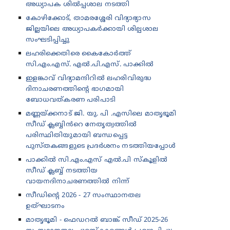
അധ്യാപക ശിൽപ്പശാല നടത്തി
കോഴിക്കോട്, താമരശ്ശേരി വിദ്യാഭ്യാസ
ജില്ലയിലെ അധ്യാപകർക്കായി ശില്പശാല
സംഘടിപ്പിച്ചു
ലഹരിക്കെതിരെ കൈകോർത്ത്
സി.എം.എസ്. എൽ.പി.എസ്. പാക്കിൽ
ഇളങ്കാവ് വിദ്യാമന്ദിറിൽ ലഹരിവിരുദ്ധ
ദിനാചരണത്തിന്റെ ഭാഗമായി
ബോധവത്കരണ പരിപാടി
മണ്ണയ്ക്കനാട് ജി. യു. പി .എസിലെ മാതൃഭൂമി
സീഡ് ക്ലബ്ബിൻറെ നേതൃത്വത്തിൽ
പരിസ്ഥിതിയുമായി ബന്ധപ്പെട്ട
പുസ്തകങ്ങളുടെ പ്രദർശനം നടത്തിയപ്പോൾ
പാക്കിൽ സി.എം.എസ് എൽ.പി സ്കൂളിൽ
സീഡ് ക്ലബ്ബ് നടത്തിയ
വായനദിനാചരണത്തിൽ നിന്ന്
സീഡിന്റെ 2026 - 27 സംസ്ഥാനതല
ഉത്‌ഘാടനം
മാതൃഭൂമി - ഫെഡറൽ ബാങ്ക് സീഡ് 2025-26