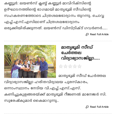
കണ്ണൂർ: ലയൺസ് ക്ലബ്ബ്‌ കണ്ണൂർ മാവിറിക്സിന്റെ
ഉദ്ഘാടനത്തിന്റെ ഭാഗമായി മാതൃഭൂമി സീഡിന്റെ
സഹകരണത്തോടെ ചിത്രശലഭോദ്യാനം തുറന്നു. ചൊവ്വ
എച്ച്.എസ്.എസിലാണ് ചിത്രശലഭോദ്യാനം
ഒരുക്കിയിരിക്കുന്നത്. ലയൺസ് ഡിസ്ട്രിക്ട് ഗവർണർ…..

Read Full Article
മാതൃഭൂമി സീഡ്
ചേർത്തല
വിദ്യാഭ്യാസജില്ലാ…..
★
★
★
★
★
മാതൃഭൂമി സീഡ് ചേർത്തല
വിദ്യാഭ്യാസജില്ലാ ഹരിതവിദ്യാലയ പുരസ്കാരം,
ഒന്നാംസ്ഥാനം നേടിയ വി.എച്ച്.എസ്.എസ്.
കണിച്ചുകുളങ്ങരയ്ക്ക് മാതൃഭൂമി റീജണൽ മാനേജർ സി.
സുരേഷ്‌കുമാർ കൈമാറുന്നു..

Read Full Article