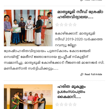
മാതൃഭൂമി സീഡ് ശ്രേഷ്‌ഠ
ഹരിതവിദ്യാലയ…..
★
★
★
★
★
കോഴിക്കോട്: മാതൃഭൂമി
സീഡ് 2019-2020 വർഷത്തെ
റവന്യൂ ജില്ലാ
ശ്രേഷ്ഠഹരിതവിദ്യാലയം പുരസ്കാരം കോടഞ്ചേരി
സെയ്‌ന്റ് മേരീസ് ജ്ഞാനോദയ ഇംഗ്ലീഷ് സ്കൂളിന്
സമ്മാനിച്ചു. മാതൃഭൂമി കോഴിക്കോട് റീജണൽ മാനേജർ സി.
മണികണ്ഠൻ സർട്ടിഫിക്കറ്റും…..

Read Full Article
ഹരിത മുകുളം
പ്രശംസാപത്രം
കൈമാറി…..
★
★
★
★
★