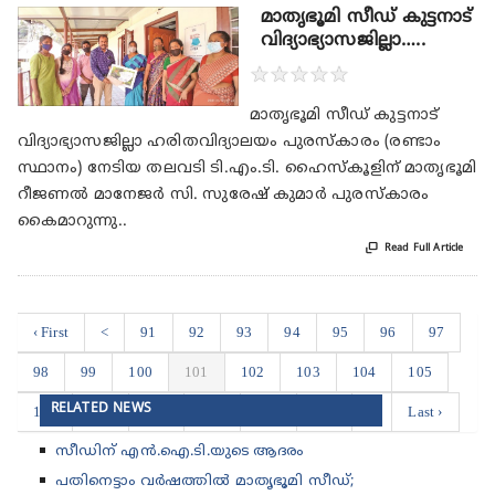
മാതൃഭൂമി സീഡ് കുട്ടനാട്
വിദ്യാഭ്യാസജില്ലാ…..
★
★
★
★
★
മാതൃഭൂമി സീഡ് കുട്ടനാട്
വിദ്യാഭ്യാസജില്ലാ ഹരിതവിദ്യാലയം പുരസ്കാരം (രണ്ടാം
സ്ഥാനം) നേടിയ തലവടി ടി.എം.ടി. ഹൈസ്കൂളിന് മാതൃഭൂമി
റീജണൽ മാനേജർ സി. സുരേഷ് കുമാർ പുരസ്കാരം
കൈമാറുന്നു..

Read Full Article
‹ First
<
91
92
93
94
95
96
97
98
99
100
101
102
103
104
105
RELATED NEWS
106
107
108
109
110
111
>
Last ›
സീഡിന് എൻ.ഐ.ടി.യുടെ ആദരം
പതിനെട്ടാം വർഷത്തിൽ മാതൃഭൂമി സീഡ്;