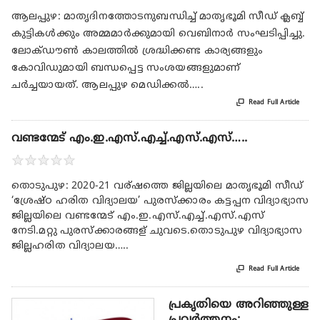
ആലപ്പുഴ: മാതൃദിനത്തോടനുബന്ധിച്ച് മാതൃഭൂമി സീഡ് ക്ലബ്ബ്
കുട്ടികൾക്കും അമ്മമാർക്കുമായി വെബിനാർ സംഘടിപ്പിച്ചു.
ലോക്ഡൗൺ കാലത്തിൽ ശ്രദ്ധിക്കണ്ട കാര്യങ്ങളും
കോവിഡുമായി ബന്ധപ്പെട്ട സംശയങ്ങളുമാണ്
ചർച്ചയായത്. ആലപ്പുഴ മെഡിക്കൽ…..

Read Full Article
വണ്ടന്മേട് എം.ഇ.എസ്.എച്ച്.എസ്.എസ്…..
★
★
★
★
★
തൊടുപുഴ: 2020-21 വര്ഷത്തെ ജില്ലയിലെ മാതൃഭൂമി സീഡ്
‘ശ്രേഷ്ഠ ഹരിത വിദ്യാലയ’ പുരസ്ക്കാരം കട്ടപ്പന വിദ്യാഭ്യാസ
ജില്ലയിലെ വണ്ടന്മേട് എം.ഇ.എസ്.എച്ച്.എസ്.എസ്
നേടി.മറ്റു പുരസ്ക്കാരങ്ങള് ചുവടെ.തൊടുപുഴ വിദ്യാഭ്യാസ
ജില്ലഹരിത വിദ്യാലയ…..

Read Full Article
പ്രകൃതിയെ അറിഞ്ഞുള്ള
പ്രവർത്തനം:…..