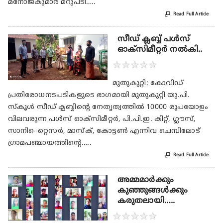
മനോജ്കുമാർ മറുപടി…..

Read Full Article
സീഡ് ക്ലബ്ബ് പൾസ്
ഓക്സിമീറ്റർ നൽകി..
★
★
★
★
★
മുതുകുറ്റി: കോവിഡ്
പ്രതിരോധനടപടികളുടെ ഭാഗമായി മുതുകുറ്റി യു.പി.
സ്കൂൾ സീഡ് ക്ലബ്ബിന്റെ നേതൃത്വത്തിൽ 10000 രൂപയോളം
വിലവരുന്ന പൾസ് ഓക്സിമീറ്റർ, പി.പി.ഇ. കിറ്റ്, ഗ്ലൗസ്,
സാനി​െ​റ്റെസർ, മാസ്ക്, കോട്ടൺ എന്നിവ ചെമ്പിലോട്‌
ഗ്രാമപഞ്ചായത്തിന്റെ…..

Read Full Article
അമ്മമാർക്കും
കുഞ്ഞുങ്ങൾക്കും
കരുതലായി…..
★
★
★
★
★