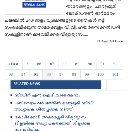
താമരക്കുളം ചാരുംമൂട്:
ലോക്ഡൗൺ ഓർമമരം
ചലഞ്ചിൽ 240-ഓളം വൃക്ഷങ്ങളുടെ തൈകൾ നട്ട്
സംരക്ഷിക്കുന്ന താമരക്കുളം വി.വി. ഹയർസെക്കൻഡറി
സ്കൂളിനാണ് മാവേലിക്കര വിദ്യാഭ്യാസ…..

Read Full Article
‹ First
<
86
87
88
89
90
91
92
93
94
95
96
97
98
99
100
101
RELATED NEWS
102
103
104
105
106
>
Last ›
സീഡിന് എൻ.ഐ.ടി.യുടെ ആദരം
പതിനെട്ടാം വർഷത്തിൽ മാതൃഭൂമി സീഡ്;
അധ്യാപക ശിൽപ്പശാല നടത്തി
കോഴിക്കോട്, താമരശ്ശേരി വിദ്യാഭ്യാസ
ജില്ലയിലെ അധ്യാപകർക്കായി ശില്പശാല
സംഘടിപ്പിച്ചു