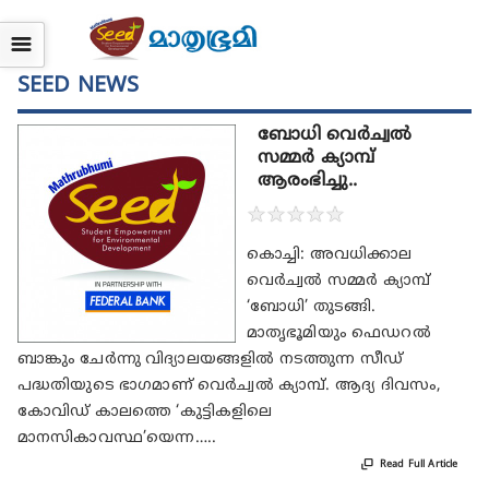
☰
SEED NEWS
ബോധി വെർച്വൽ
സമ്മർ ക്യാമ്പ്
ആരംഭിച്ചു..
★
★
★
★
★
കൊച്ചി: അവധിക്കാല
വെർച്വൽ സമ്മർ ക്യാമ്പ്
‘ബോധി’ തുടങ്ങി.
മാതൃഭൂമിയും ഫെഡറൽ
ബാങ്കും ചേർന്നു വിദ്യാലയങ്ങളിൽ നടത്തുന്ന സീഡ്
പദ്ധതിയുടെ ഭാഗമാണ് വെർച്വൽ ക്യാമ്പ്. ആദ്യ ദിവസം,
കോവിഡ് കാലത്തെ ‘കുട്ടികളിലെ
മാനസികാവസ്ഥ’യെന്ന…..

Read Full Article