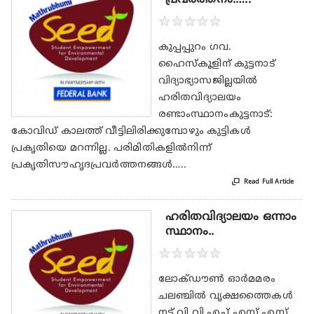
★
★
★
★
★
കുപ്പപ്പുറം ഗവ.
ഹൈസ്കൂളിന്‌ കുട്ടനാട്
വിദ്യാഭ്യാസജില്ലയിൽ
ഹരിതവിദ്യാലയം
രണ്ടാംസ്ഥാനംകുട്ടനാട്:
കോവിഡ് കാലത്ത്‌ വീട്ടിലിരിക്കുമ്പോഴും കുട്ടികൾ
പ്രകൃതിയെ മറന്നില്ല. പരിമിതികളിൽനിന്ന്‌
പ്രകൃതിസൗഹൃദപ്രവർത്തനങ്ങൾ…..

Read Full Article
ഹരിതവിദ്യാലയം ഒന്നാം
സ്ഥാനം..
★
★
★
★
★
ലോക്ഡൗൺ ഓർമമരം
ചലഞ്ചിൽ വൃക്ഷത്തൈകൾ
നട്ട് വി.വി.എച്ച്.എസ്.എസ്.