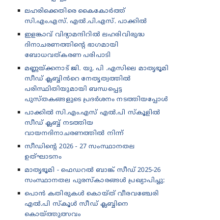
ലഹരിക്കെതിരെ കൈകോർത്ത്
സി.എം.എസ്. എൽ.പി.എസ്. പാക്കിൽ
ഇളങ്കാവ് വിദ്യാമന്ദിറിൽ ലഹരിവിരുദ്ധ
ദിനാചരണത്തിന്റെ ഭാഗമായി
ബോധവത്കരണ പരിപാടി
മണ്ണയ്ക്കനാട് ജി. യു. പി .എസിലെ മാതൃഭൂമി
സീഡ് ക്ലബ്ബിൻറെ നേതൃത്വത്തിൽ
പരിസ്ഥിതിയുമായി ബന്ധപ്പെട്ട
പുസ്തകങ്ങളുടെ പ്രദർശനം നടത്തിയപ്പോൾ
പാക്കിൽ സി.എം.എസ് എൽ.പി സ്കൂളിൽ
സീഡ് ക്ലബ്ബ് നടത്തിയ
വായനദിനാചരണത്തിൽ നിന്ന്
സീഡിന്റെ 2026 - 27 സംസ്ഥാനതല
ഉത്‌ഘാടനം
മാതൃഭൂമി - ഫെഡറൽ ബാങ്ക് സീഡ് 2025-26
സംസ്ഥാനതല പുരസ്കാരങ്ങൾ പ്രഖ്യാപിച്ചു:
പൊൻ കതിരുകൾ കൊയ്ത് വീരവഞ്ചേരി
എൽ.പി സ്കൂൾ സീഡ് ക്ലബ്ബിനെ
കൊയ്ത്തുത്സവം