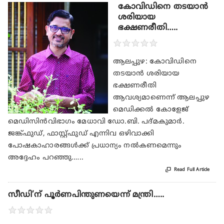
കോവിഡിനെ തടയാൻ
ശരിയായ
ഭക്ഷണരീതി…..
★
★
★
★
★
ആലപ്പുഴ: കോവിഡിനെ
തടയാൻ ശരിയായ
ഭക്ഷണരീതി
ആവശ്യമാണെന്ന് ആലപ്പുഴ
മെഡിക്കൽ കോളേജ്
മെഡിസിൻവിഭാഗം മേധാവി ഡോ.ബി. പദ്മകുമാർ.
ജങ്ക്ഫുഡ്, ഫാസ്റ്റ്ഫുഡ് എന്നിവ ഒഴിവാക്കി
പോഷകാഹാരങ്ങൾക്ക് പ്രധാന്യം നൽകണമെന്നും
അദ്ദേഹം പറഞ്ഞു.…..

Read Full Article
സീഡി’ന് പൂർണപിന്തുണയെന്ന് മന്ത്രി…..
★
★
★
★
★