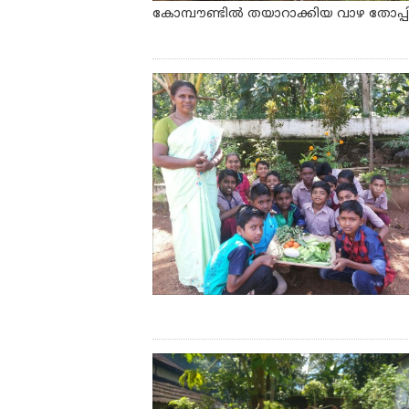
കോമ്പൗണ്ടിൽ തയാറാക്കിയ വാഴ തോപ്പില