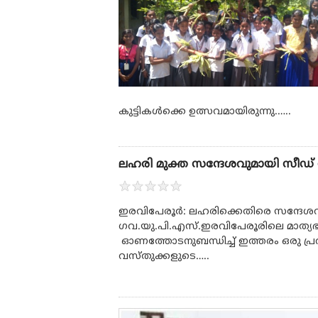
കുട്ടികൾക്കെ ഉത്സവമായിരുന്നു.…..
ലഹരി മുക്ത സന്ദേശവുമായി സീഡ് ന
★
★
★
★
★
ഇരവിപേരൂർ: ലഹരിക്കെതിരെ സന്ദേശവു
ഗവ.യു.പി.എസ്.ഇരവിപേരൂരിലെ മാത്യഭൂമ
ഓണത്തോടനുബന്ധിച്ച് ഇത്തരം ഒരു പ്രവ
വസ്തുക്കളുടെ…..