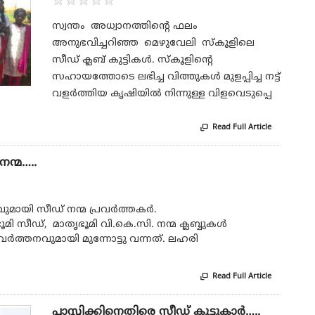
★
★
★
★
★
സ്വന്തം അധ്വാനത്തിന്റെ ഫലം
അനുഭവിച്ചറിഞ്ഞ മെഴുവേലി സ്കൂളിലെ
സീഡ് ക്ലബ് കുട്ടികൾ. സ്കൂളിന്റെ
സഹായത്തോടെ ലഭിച്ച വിത്തുകൾ മുളപ്പിച്ച നട്ട്
വളർത്തിയ കൃഷിയിൽ നിന്നുള്ള വിളവെടുപ്പെ
Read Full Article

ന്മ…..
മായി സീഡ് നന്മ പ്രവർത്തകർ.
ി സീഡ്, മാതൃഭൂമി വി.കെ.സി. നന്മ ക്ലബ്ബുകൾ
ർത്തനവുമായി മുന്നോട്ടു വന്നത്. ലഹരി
Read Full Article

പ്ലാസ്റ്റിക്കിനെതിരെ സീഡ് കൂട്ടുകാർ…..