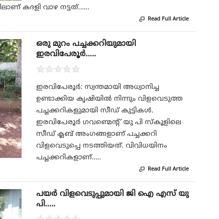
ാണ് കദളി വാഴ നട്ടത്.…..
Read Full Article

ഒരു മുറം പച്ചക്കറിയുമായി
ഇരവിപേരൂർ…..
★
★
★
★
★
ഇരവിപേരൂർ: സ്വന്തമായി അധ്വാനിച്ച
ഉണ്ടാക്കിയ കൃഷിയിൽ നിന്നും വിളവെടുത്ത
പച്ചക്കറികളുമായി സീഡ് കുട്ടികൾ.
ഇരവിപേരൂർ ഗവണ്മെന്റ് യു പി സ്കൂളിലെ
സീഡ് ക്ലബ് അംഗങ്ങളാണ് പച്ചക്കറി
വിളവെടുപ്പെ നടത്തിയത്. വിവിധയിനം
പച്ചക്കറികളാണ്…..
Read Full Article

പയർ വിളവെടുപ്പുമായി ജി ഐ എസ് യു
പി…..