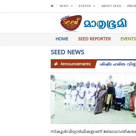
⌂
NEWS
EVENTS
ABOUT SEED
PROJ
HOME
SEED REPORTER
EVENTS
SEED NEWS
Announcements
സീഡ് 2025 -26 അധ്യായന വർഷത്തെ വിശിഷ്ട ഹരിത വിദ്യാലയം പുരസ
സ്കൂൾവിദ്യാർഥികളാണ് ബോധവത്കരണവ