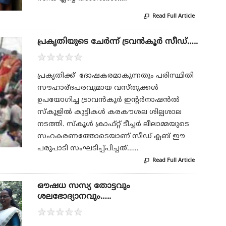
Read Full Article

പ്രകൃതിയുടെ ചേർന്ന് ട്രവൻകൂർ സീഡ്…..
★
★
★
★
★
പ്രകൃതിക്ക് ദോഷകരമാകുന്നതും പരിസ്ഥിതി
സൗഹാര്ദപരവുമായ വസ്തുക്കൾ
ഉപയോഗിച്ച ട്രാവൻകൂർ ഇന്റർനാഷൻൽ
സ്കൂളിൽ കുട്ടികൾ കരകൗശല ശില്പശാല
നടത്തി. സ്കൂൾ ക്രാഫ്റ്റ് ടീച്ചർ ലീലാമ്മയുടെ
സഹകരണത്തോടെയാണ് സീഡ് ക്ലബ് ഈ
പരുപാടി സംഘടിപ്പ്പിച്ചത്.…..
Read Full Article

ഔഷധ സസ്യ തോട്ടവും
ശലഭോദ്യാനവും…..
★
★
★
★
★