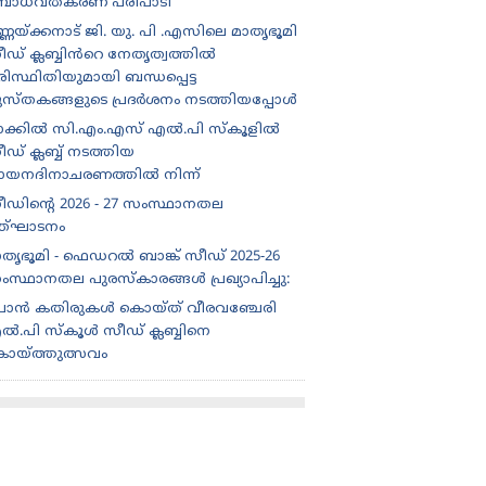
ോധവത്കരണ പരിപാടി
്ണയ്ക്കനാട് ജി. യു. പി .എസിലെ മാതൃഭൂമി
ീഡ് ക്ലബ്ബിൻറെ നേതൃത്വത്തിൽ
ിസ്ഥിതിയുമായി ബന്ധപ്പെട്ട
ുസ്തകങ്ങളുടെ പ്രദർശനം നടത്തിയപ്പോൾ
ാക്കിൽ സി.എം.എസ് എൽ.പി സ്കൂളിൽ
ഡ് ക്ലബ്ബ് നടത്തിയ
ായനദിനാചരണത്തിൽ നിന്ന്
ീഡിന്റെ 2026 - 27 സംസ്ഥാനതല
ത്‌ഘാടനം
ാതൃഭൂമി - ഫെഡറൽ ബാങ്ക് സീഡ് 2025-26
ംസ്ഥാനതല പുരസ്കാരങ്ങൾ പ്രഖ്യാപിച്ചു:
ൊൻ കതിരുകൾ കൊയ്ത് വീരവഞ്ചേരി
ൽ.പി സ്കൂൾ സീഡ് ക്ലബ്ബിനെ
ൊയ്ത്തുത്സവം