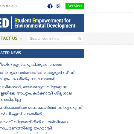
Archives
SON WATCH
TACT US
LATED NEWS
മരം ബി.ടി.എം.ഒ. യു.പി സ്കൂളിന് ,രണ്ടാം സ്ഥാനം ഇടുക്കി ജില്ലയില
ീഡിന് എൻ.ഐ.ടി.യുടെ ആദരം
തിനെട്ടാം വർഷത്തിൽ മാതൃഭൂമി സീഡ്;
ധ്യാപക ശിൽപ്പശാല നടത്തി
ഴിക്കോട്, താമരശ്ശേരി വിദ്യാഭ്യാസ
ില്ലയിലെ അധ്യാപകർക്കായി ശില്പശാല
ഘടിപ്പിച്ചു
ഹരിക്കെതിരെ കൈകോർത്ത് സി.എം.എസ്.
ൽ.പി.എസ്. പാക്കിൽ
ങ്കാവ് വിദ്യാമന്ദിറിൽ ലഹരിവിരുദ്ധ
ിനാചരണത്തിന്റെ ഭാഗമായി