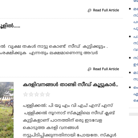
ബ
മണ
Read Full Article

സ
പര
കൂളിൽ…..
പ
പ
സീ
 വൃക്ഷ തകൾ നാട്ടു കൊണ്ട് സീഡ് കുട്ടിക്കൂട്ടം .
വ
ംരക്ഷിക്കുക എന്നതും ലക്ഷമാണെന്നു അവർ
സ
ഉ
Read Full Article

മ
സ
കദളിവനങ്ങൾ താണ്ടി സീഡ് കൂട്ടുകാർ..
പ
★
★
★
★
★
എ
ക
പള്ളിക്കൽ: പി യൂ എം വി എച് എസ് എസ്
പള്ളിക്കൽ നൂറനാട് സ്കൂളിലെ സീഡ് ക്ലബ്
കുട്ടികളാണ് പഠനത്തിന് ഒരു ഇടവേള
കൊടുത്ത കദളി വനങ്ങൾ
നട്ടുപിടിപ്പിക്കുന്നതിനായി പോയതേ. സ്കൂൾ