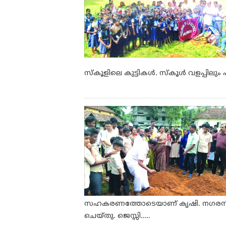
സ്‌കൂളിലെ കുട്ടികള്‍. സ്‌കൂള്‍ വളപ്പിലു
സഹകരണത്തോടെയാണ് കൃഷി. നഗരസഭാ 
ചെയ്തു. ജെസ്സി…..