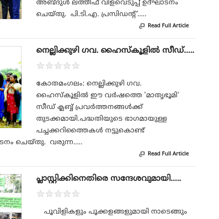
അബ്ദുള്‍ ലത്തീഫ് വിളവെടുപ്പ് ഉദ്ഘാടനം
ചെയ്തു. പി.ടി.എ. പ്രസിഡന്റ്…..
Read Full Article

നെല്ലിക്കുഴി ഗവ. ഹൈസ്‌കൂളില്‍ സീഡ്…..
★
★
★
★
★
കോതമംഗലം: നെല്ലിക്കുഴി ഗവ.
ഹൈസ്‌കൂളില്‍ ഈ വര്‍ഷത്തെ 'മാതൃഭൂമി'
സീഡ് ക്ലബ്ബ് പ്രവര്‍ത്തനങ്ങള്‍ക്ക്
തുടക്കമായി.പദ്ധതിയുടെ ഭാഗമായുള്ള
പച്ചക്കറിത്തൈകള്‍ നട്ടുകൊണ്ട്
ാടനം ചെയ്തു. വരുന്ന…..
Read Full Article

പ്ലാസ്റ്റിക്കിനെതിരെ സന്ദേശവുമായി…..
★
★
★
★
★
പൂവിളികളും പൂക്കളങ്ങളുമായി നാടെങ്ങും