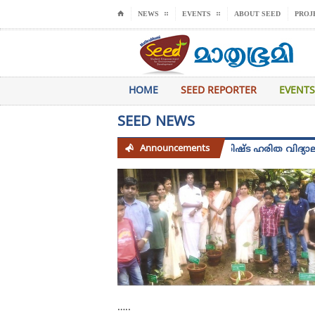
⌂
NEWS
EVENTS
ABOUT SEED
PROJ
HOME
SEED REPORTER
EVENTS
SEED NEWS
Announcements
സീഡ് 2025 -26 അധ്യായന വർഷത്തെ വിശിഷ്ട ഹരിത വിദ്യാലയം പുരസ്‌
…..