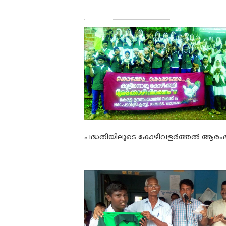
പദ്ധതിയിലൂടെ കോഴിവളര്‍ത്തല്‍ ആരംഭി