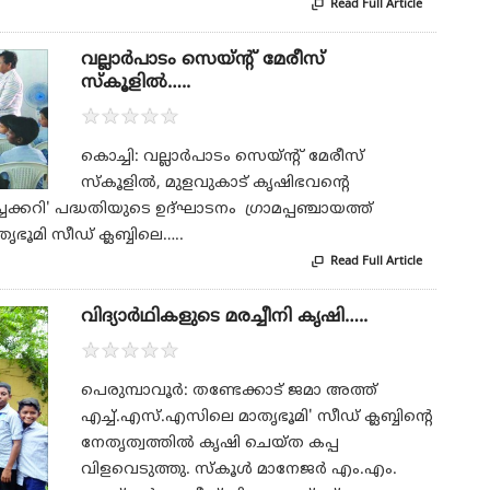
Read Full Article

വല്ലാര്‍പാടം സെയ്ന്റ് മേരീസ്
സ്‌കൂളില്‍…..
★
★
★
★
★
കൊച്ചി: വല്ലാര്‍പാടം സെയ്ന്റ് മേരീസ്
സ്‌കൂളില്‍, മുളവുകാട് കൃഷിഭവന്റെ
ചക്കറി' പദ്ധതിയുടെ ഉദ്ഘാടനം ഗ്രാമപ്പഞ്ചായത്ത്
തൃഭൂമി സീഡ് ക്ലബ്ബിലെ…..
Read Full Article

വിദ്യാര്‍ഥികളുടെ മരച്ചീനി കൃഷി…..
★
★
★
★
★
പെരുമ്പാവൂര്‍: തണ്ടേക്കാട് ജമാ അത്ത്
എച്ച്.എസ്.എസിലെ മാതൃഭൂമി' സീഡ് ക്ലബ്ബിന്റെ
നേതൃത്വത്തില്‍ കൃഷി ചെയ്ത കപ്പ
വിളവെടുത്തു. സ്‌കൂള്‍ മാനേജര്‍ എം.എം.