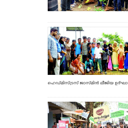
ഹെഡ്മിസ്ട്രസ് ജാസ്മിന്‍ ലീജിയ ഉദ്ഘ