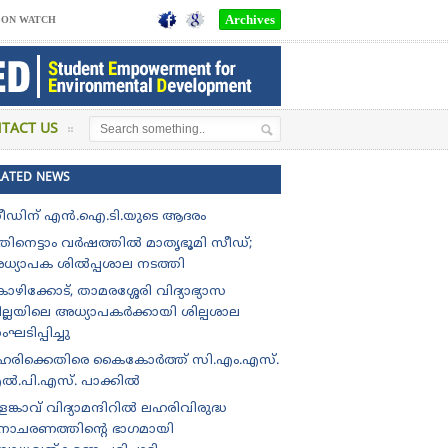
Archives
SON WATCH
TACT US
LATED NEWS
ം ബി.ടി.എം.ഒ. യു.പി സ്കൂളിന് ,രണ്ടാം സ്ഥാനം ഇടുക്കി ജില്ലയിലെ
ീഡിന് എൻ.ഐ.ടി.യുടെ ആദരം
തിനെട്ടാം വർഷത്തിൽ മാതൃഭൂമി സീഡ്;
ധ്യാപക ശിൽപ്പശാല നടത്തി
ഴിക്കോട്, താമരശ്ശേരി വിദ്യാഭ്യാസ
ില്ലയിലെ അധ്യാപകർക്കായി ശില്പശാല
ഘടിപ്പിച്ചു
ഹരിക്കെതിരെ കൈകോർത്ത് സി.എം.എസ്.
ൽ.പി.എസ്. പാക്കിൽ
ങ്കാവ് വിദ്യാമന്ദിറിൽ ലഹരിവിരുദ്ധ
ിനാചരണത്തിന്റെ ഭാഗമായി