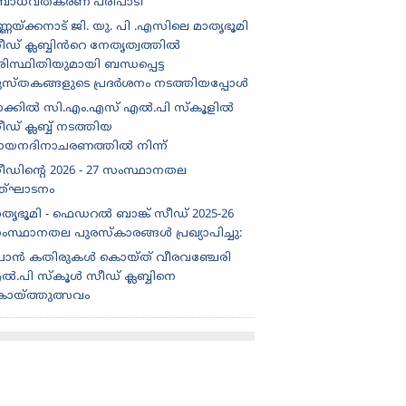
ോധവത്കരണ പരിപാടി
്ണയ്ക്കനാട് ജി. യു. പി .എസിലെ മാതൃഭൂമി
ീഡ് ക്ലബ്ബിൻറെ നേതൃത്വത്തിൽ
ിസ്ഥിതിയുമായി ബന്ധപ്പെട്ട
ുസ്തകങ്ങളുടെ പ്രദർശനം നടത്തിയപ്പോൾ
ാക്കിൽ സി.എം.എസ് എൽ.പി സ്കൂളിൽ
ഡ് ക്ലബ്ബ് നടത്തിയ
ായനദിനാചരണത്തിൽ നിന്ന്
ീഡിന്റെ 2026 - 27 സംസ്ഥാനതല
ത്‌ഘാടനം
ാതൃഭൂമി - ഫെഡറൽ ബാങ്ക് സീഡ് 2025-26
ംസ്ഥാനതല പുരസ്കാരങ്ങൾ പ്രഖ്യാപിച്ചു:
ൊൻ കതിരുകൾ കൊയ്ത് വീരവഞ്ചേരി
ൽ.പി സ്കൂൾ സീഡ് ക്ലബ്ബിനെ
ൊയ്ത്തുത്സവം