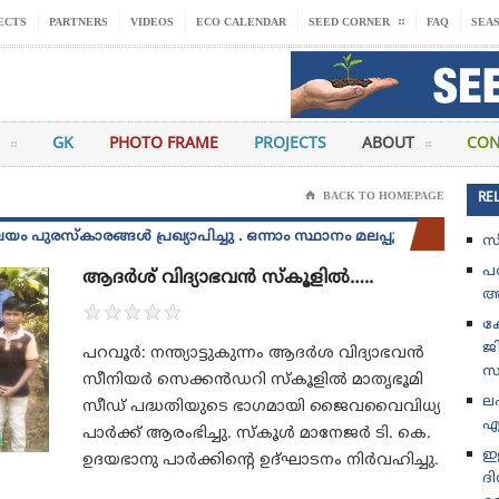
ECTS
PARTNERS
VIDEOS
ECO CALENDAR
SEED CORNER
FAQ
SEA
GK
PHOTO FRAME
PROJECTS
ABOUT
CON
⌂
BACK TO HOMEPAGE
RE
കാരങ്ങൾ പ്രഖ്യാപിച്ചു . ഒന്നാം സ്ഥാനം മലപ്പുറം ജില്ലയിലെ എളമര
സ
പ
ആദര്‍ശ് വിദ്യാഭവന്‍ സ്‌കൂളില്‍…..
അ
★
★
★
★
★
കോ
ജ
പറവൂര്‍: നന്ത്യാട്ടുകുന്നം ആദര്‍ശ വിദ്യാഭവന്‍
സം
സീനിയര്‍ സെക്കന്‍ഡറി സ്‌കൂളില്‍ മാതൃഭൂമി
ല
സീഡ് പദ്ധതിയുടെ ഭാഗമായി ജൈവവൈവിധ്യ
എ
പാര്‍ക്ക് ആരംഭിച്ചു. സ്‌കൂള്‍ മാനേജര്‍ ടി. കെ.
ഇള
ഉദയഭാനു പാര്‍ക്കിന്റെ ഉദ്ഘാടനം നിര്‍വഹിച്ചു.
ദ