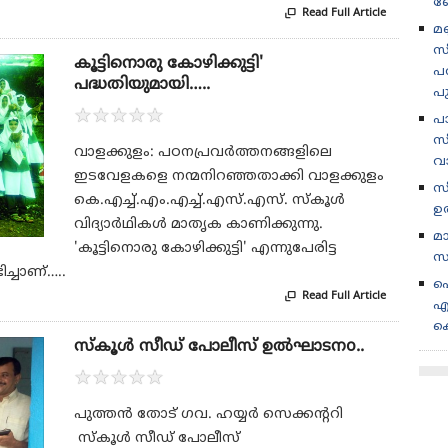
ബ
Read Full Article

മണ
സ
കൂട്ടിനൊരു കോഴിക്കുട്ടി'
പര
പദ്ധതിയുമായി…..
പ
★
★
★
★
★
പ
സീ
വാളക്കുളം: പഠനപ്രവര്‍ത്തനങ്ങളിലെ
വ
ഇടവേളകളെ നന്മനിറഞ്ഞതാക്കി വാളക്കുളം
സ
കെ.എച്ച്.എം.എച്ച്.എസ്.എസ്. സ്‌കൂള്‍
ഉ
വിദ്യാര്‍ഥികള്‍ മാതൃക കാണിക്കുന്നു.
മ
'കൂട്ടിനൊരു കോഴിക്കുട്ടി' എന്നുപേരിട്ട
സ
ച്ചാണ്…..
പ
Read Full Article

എ
ക
സ്കൂൾ സീഡ് പോലീസ് ഉൽഘാടനo..
★
★
★
★
★
പുത്തൻ തോട് ഗവ. ഹയ്യർ സെക്കന്ററി
സ്കൂൾ സീഡ് പോലീസ്