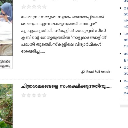
ബ
★
★
★
★
★
മണ
സ
പേരാമ്പ്ര: നമ്മുടെ സ്വന്തം മാന്തോപ്പിലേക്ക്
പര
മടങ്ങുക എന്ന ലക്ഷ്യവുമായി നൊച്ചാട്
പ
എ.എം.എല്‍.പി. സ്‌കൂളില്‍ മാതൃഭൂമി സീഡ്
പ
ക്ലബിന്റെ നേതൃത്വത്തില്‍ 'നാട്ടുമാഞ്ചോട്ടില്‍'
സീ
പദ്ധതി തുടങ്ങി.സ്‌കൂളിലെ വിദ്യാര്‍ഥികള്‍
വ
ശേഖരിച്ച…..
സ
ഉ
മ
Read Full Article

സ
പ
ചിത്രശലഭങ്ങളെ സംരക്ഷിക്കുന്നതിനു…..
എ
ക
★
★
★
★
★