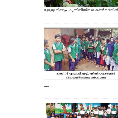
മുള്ളേരിയ:പ്രകൃതിയിയിലെ കൺവെട്ടിൽ
…..