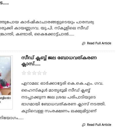
െ…..
ത്തുപോയ കാര്‍ഷികാചാരങ്ങളുടെയും പാരമ്പര്യ
രുക്കി കായണ്ണഗവ. യു.പി. സ്‌കൂളിലെ സീഡ്
ക്രാന്തി, കണ്ടാരി, കൈക്കോട്ട്ചാല്‍…..
Read Full Article

സീഡ് ക്ലബ്ബ് ജല ബോധവത്കരണ
ക്ലാസ്…..
★
★
★
★
★
ഏറാമല: ഓര്‍ക്കാട്ടേരി കെ.കെ.എം. ഗവ.
ഹൈസ്‌കൂള്‍ മാതൃഭൂമി സീഡ് ക്ലബ്ബ്
നടപ്പാക്കുന്ന ജല ശ്രദ്ധ പരിപാടിയുടെ
ഭാഗമായി ബോധവത്കരണ ക്ലാസ് നടത്തി.
കുടിവെള്ള സംരക്ഷണം ലക്ഷ്യമിട്ടാണ്
വിനിയോഗം…..
Read Full Article
