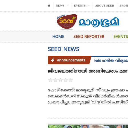
⌂
NEWS
EVENTS
ABOUT SEED
PROJ
HOME
SEED REPORTER
EVENTS
SEED NEWS
Announcements
സീഡ് 2025 -26 അധ്യായന വർഷത്തെ വിശിഷ്ട ഹരിത വിദ്യാലയം പുരസ്‌
ജീവജലത്തിനായി അണിചേരാം മത്
★
★
★
★
★
കോഴിക്കോട്: മാതൃഭൂമി സീഡും ഈഷ
സെക്കൻഡറി സ്കൂൾ വിദ്യാർഥികൾക്കായി
പ്രഖ്യാപിച്ചു. മാതൃഭൂമി ‘വിദ്യ’യിൽ പ്ര