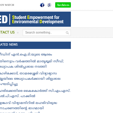
Archives
SON WATCH
TACT US
LATED NEWS
ം ബി.ടി.എം.ഒ. യു.പി സ്കൂളിന് ,രണ്ടാം സ്ഥാനം ഇടുക്കി ജില്ലയിലെ
ീഡിന് എൻ.ഐ.ടി.യുടെ ആദരം
തിനെട്ടാം വർഷത്തിൽ മാതൃഭൂമി സീഡ്;
ധ്യാപക ശിൽപ്പശാല നടത്തി
ഴിക്കോട്, താമരശ്ശേരി വിദ്യാഭ്യാസ
ില്ലയിലെ അധ്യാപകർക്കായി ശില്പശാല
ഘടിപ്പിച്ചു
ഹരിക്കെതിരെ കൈകോർത്ത് സി.എം.എസ്.
ൽ.പി.എസ്. പാക്കിൽ
ങ്കാവ് വിദ്യാമന്ദിറിൽ ലഹരിവിരുദ്ധ
ിനാചരണത്തിന്റെ ഭാഗമായി