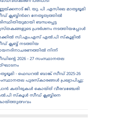
ോധവത്കരണ പരിപാടി
്ണയ്ക്കനാട് ജി. യു. പി .എസിലെ മാതൃഭൂമി
ീഡ് ക്ലബ്ബിൻറെ നേതൃത്വത്തിൽ
ിസ്ഥിതിയുമായി ബന്ധപ്പെട്ട
ുസ്തകങ്ങളുടെ പ്രദർശനം നടത്തിയപ്പോൾ
ാക്കിൽ സി.എം.എസ് എൽ.പി സ്കൂളിൽ
ഡ് ക്ലബ്ബ് നടത്തിയ
ായനദിനാചരണത്തിൽ നിന്ന്
ീഡിന്റെ 2026 - 27 സംസ്ഥാനതല
ത്‌ഘാടനം
ാതൃഭൂമി - ഫെഡറൽ ബാങ്ക് സീഡ് 2025-26
ംസ്ഥാനതല പുരസ്കാരങ്ങൾ പ്രഖ്യാപിച്ചു:
ൊൻ കതിരുകൾ കൊയ്ത് വീരവഞ്ചേരി
ൽ.പി സ്കൂൾ സീഡ് ക്ലബ്ബിനെ
ൊയ്ത്തുത്സവം