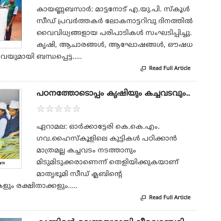
കായണ്ണബസാര്‍: മാട്ടനോട് എ.യു.പി. സ്‌കൂള്‍
സീഡ് പ്രവര്‍ത്തകര്‍ ലോകനാട്ടറിവു ദിനത്തില്‍
വൈവിധ്യങ്ങളായ പരിപാടികള്‍ സംഘടിപ്പിച്ചു.
കൃഷി, ആചാരങ്ങള്‍, ആഘോഷങ്ങള്‍, ഔഷധ
യവയുമായി ബന്ധപ്പെട്ട…..
Read Full Article

പഠനത്തോടൊപ്പം കൃഷിയും കച്ചവടവും..
★
★
★
★
★
ഏറാമല: ഓര്‍ക്കാട്ടേരി കെ.കെ.എം.
ഗവ.ഹൈസ്‌കൂളിലെ കുട്ടികള്‍ പഠിക്കാന്‍
മാത്രമല്ല കച്ചവടം നടത്താനും
മിടുമിടുക്കരാണെന്ന് തെളിയിക്കുകയാണ്
മാതൃഭൂമി സീഡ് ക്ലബിന്റെ
ടികളും രക്ഷിതാക്കളും…..
Read Full Article
