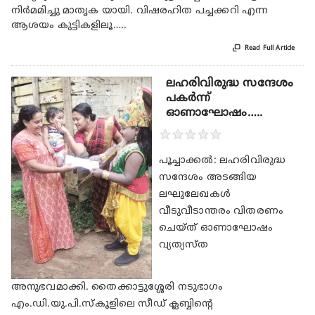
നിർമമിച്ചു മാതൃക യായി. വിഷരഹിത പച്ചക്കറി എന്ന
ആശയം കുട്ടികളിലൂ…..

Read Full Article
ലഹരിവിരുദ്ധ സന്ദേശം
പകർന്ന്
ഓണാഘോഷം…..
★
★
★
★
★
പൂച്ചാക്കൽ: ലഹരിവിരുദ്ധ
സന്ദേശം അടങ്ങിയ
ലഘുലേഖകൾ
വീടുവീടാന്തരം വിതരണം
ചെയ്ത് ഓണാഘോഷം
വ്യത്യസ്ത
അനുഭവമാക്കി. തൈക്കാട്ടുശ്ശേരി നടുഭാഗം
എം.ഡി.യു.പി.സ്കൂളിലെ സീഡ് ക്ലബ്ബിന്റെ