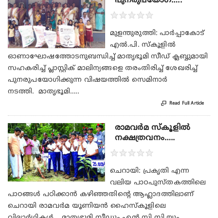
പുനരുപയോഗ…..
★
★
★
★
★
മുളന്തുരുത്തി: പാര്‍പ്പാകോട്
എല്‍.പി. സ്‌കൂളില്‍
ഓണാഘോഷത്തോടനുബന്ധിച്ച് മാതൃഭൂമി സീഡ് ക്ലബ്ബുമായി
സഹകരിച്ച് പ്ലാസ്റ്റിക് മാലിന്യങ്ങളെ തരംതിരിച്ച് ശേഖരിച്ച്
പുനരുപയോഗിക്കുന്ന വിഷയത്തില്‍ സെമിനാര്‍
നടത്തി. മാതൃഭൂമി…..

Read Full Article
രാമവര്‍മ സ്‌കൂളില്‍
നക്ഷത്രവനം…..
★
★
★
★
★
ചെറായി: പ്രകൃതി എന്ന
വലിയ പാഠപുസ്തകത്തിലെ
പാഠങ്ങള്‍ പഠിക്കാന്‍ കഴിഞ്ഞതിന്റെ ആഹ്ലാദത്തിലാണ്
ചെറായി രാമവര്‍മ യൂണിയന്‍ ഹൈസ്‌കൂളിലെ
വിദ്യാര്‍ഥികള്‍. മാതൃഭൂമി സീഡും എന്‍.സി.സി.യും