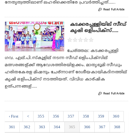
നേതൃത്വത്തിലാണ് ലഹരിക്കെതിരേ പ്രവർത്തിച്ചത്.…..

Read Full Article
കടക്കരപ്പള്ളിയില് സീഡ്
കൃഷി ഒളിംപിക്സ്…..
★
★
★
★
★
ചേര്ത്തല: കടക്കരപ്പള്ളി
ഗവ. എല്.പി.സ്കൂളില് നടന്ന സീഡ് ഒളിംപിക്സില്
മത്സരങ്ങള്ക്ക് ആവേശത്തിരയിളക്കം. മാതൃഭൂമി സീഡും
ഹരിതകേരള മിഷനും ചേര്ന്നാണ് ദേശീയകായികദിനത്തില്
കൃഷി ഒളിംപിക്സ് നടത്തിയത്. വിവിധ കാര്ഷിക
ഉത്പന്നങ്ങള്…..

Read Full Article
‹ First
<
355
356
357
358
359
360
361
362
363
364
365
366
367
368