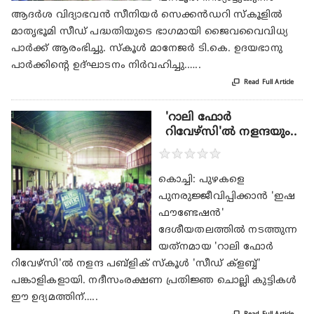
ആദര്‍ശ വിദ്യാഭവന്‍ സീനിയര്‍ സെക്കന്‍ഡറി സ്‌കൂളില്‍
മാതൃഭൂമി സീഡ് പദ്ധതിയുടെ ഭാഗമായി ജൈവവൈവിധ്യ
പാര്‍ക്ക് ആരംഭിച്ചു. സ്‌കൂള്‍ മാനേജര്‍ ടി.കെ. ഉദയഭാനു
പാര്‍ക്കിന്റെ ഉദ്ഘാടനം നിര്‍വഹിച്ചു.…..

Read Full Article
'റാലി ഫോര്‍
റിവേഴ്സി'ല്‍ നളന്ദയും..
★
★
★
★
★
കൊച്ചി: പുഴകളെ
പുനരുജ്ജീവിപ്പിക്കാന്‍ 'ഇഷ
ഫൗണ്ടേഷന്‍'
ദേശീയതലത്തില്‍ നടത്തുന്ന
യത്‌നമായ 'റാലി ഫോര്‍
റിവേഴ്സി'ല്‍ നളന്ദ പബ്‌ളിക് സ്‌കൂള്‍ 'സീഡ് ക്‌ളബ്ബ്'
പങ്കാളികളായി. നദീസംരക്ഷണ പ്രതിജ്ഞ ചൊല്ലി കുട്ടികള്‍
ഈ ഉദ്യമത്തിന്…..