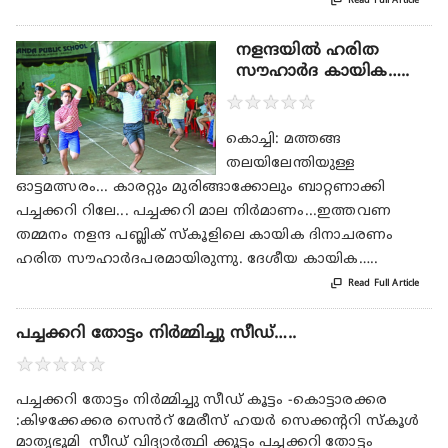

Read Full Article
നളന്ദയില്‍ ഹരിത
സൗഹാര്‍ദ കായിക…..
★
★
★
★
★
കൊച്ചി: മത്തങ്ങ
തലയിലേന്തിയുള്ള
ഓട്ടമത്സരം... കാരറ്റും മുരിങ്ങാക്കോലും ബാറ്റണാക്കി
പച്ചക്കറി റിലേ... പച്ചക്കറി മാല നിര്‍മാണം...ഇത്തവണ
തമ്മനം നളന്ദ പബ്ലിക് സ്‌കൂളിലെ കായിക ദിനാചരണം
ഹരിത സൗഹാര്‍ദപരമായിരുന്നു. ദേശീയ കായിക…..

Read Full Article
പച്ചക്കറി തോട്ടം നിർമ്മിച്ചു സീഡ്…..
★
★
★
★
★
പച്ചക്കറി തോട്ടം നിർമ്മിച്ചു സീഡ് കൂട്ടം -കൊട്ടാരക്കര
:കിഴക്കേക്കര സെൻറ് മേരീസ് ഹയർ സെക്കന്ററി സ്കൂൾ
മാതൃഭൂമി സീഡ് വിദ്യാർത്ഥി ക്കൂട്ടം പച്ചക്കറി തോട്ടം