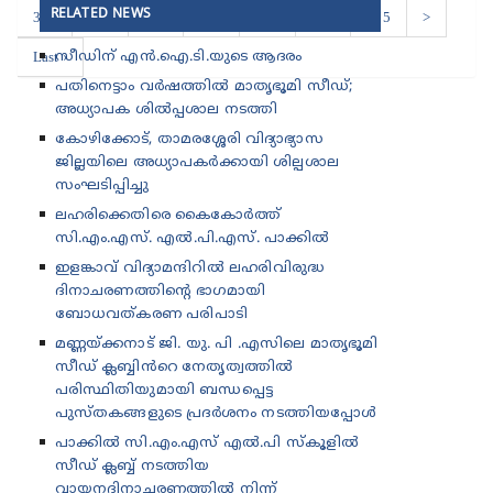
RELATED NEWS
369
370
371
372
373
374
375
>
Last ›
സീഡിന് എൻ.ഐ.ടി.യുടെ ആദരം
പതിനെട്ടാം വർഷത്തിൽ മാതൃഭൂമി സീഡ്;
അധ്യാപക ശിൽപ്പശാല നടത്തി
കോഴിക്കോട്, താമരശ്ശേരി വിദ്യാഭ്യാസ
ജില്ലയിലെ അധ്യാപകർക്കായി ശില്പശാല
സംഘടിപ്പിച്ചു
ലഹരിക്കെതിരെ കൈകോർത്ത്
സി.എം.എസ്. എൽ.പി.എസ്. പാക്കിൽ
ഇളങ്കാവ് വിദ്യാമന്ദിറിൽ ലഹരിവിരുദ്ധ
ദിനാചരണത്തിന്റെ ഭാഗമായി
ബോധവത്കരണ പരിപാടി
മണ്ണയ്ക്കനാട് ജി. യു. പി .എസിലെ മാതൃഭൂമി
സീഡ് ക്ലബ്ബിൻറെ നേതൃത്വത്തിൽ
പരിസ്ഥിതിയുമായി ബന്ധപ്പെട്ട
പുസ്തകങ്ങളുടെ പ്രദർശനം നടത്തിയപ്പോൾ
പാക്കിൽ സി.എം.എസ് എൽ.പി സ്കൂളിൽ
സീഡ് ക്ലബ്ബ് നടത്തിയ
വായനദിനാചരണത്തിൽ നിന്ന്