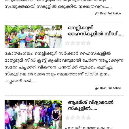
സംയുക്തമായി സ്‌കൂളില്‍ ഒരുക്കിയ നക്ഷത്രവനം,…..

Read Full Article
നെല്ലിക്കുഴി
ഹൈസ്‌കൂളില്‍ സീഡ്…..
★
★
★
★
★
കോതമംഗലം: നെല്ലിക്കുഴി സര്‍ക്കാര്‍ ഹൈസ്‌കൂളില്‍
മാതൃഭൂമി സീഡ് ക്ലബ്ബ് കൃഷിഭവനുമായി ചേര്‍ന്ന് നടപ്പാക്കുന്ന
സമഗ്ര പച്ചക്കറി വികസന പദ്ധതിക്ക് തുടക്കം കുറിച്ചു.
സ്‌കൂളിലെ ഒരേക്കറോളം സ്ഥലത്താണ് വിവിധ ഇനം
പച്ചക്കറികള്‍…..

Read Full Article
ആദര്‍ശ് വിദ്യാഭവന്‍
സ്‌കൂളില്‍…..
★
★
★
★
★
പറവൂര്‍: നന്ത്യാട്ടുകുന്നം