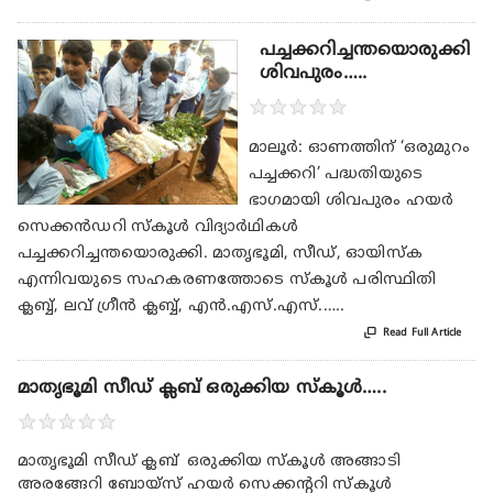
പച്ചക്കറിച്ചന്തയൊരുക്കി
ശിവപുരം…..
★
★
★
★
★
മാലൂർ: ഓണത്തിന് ‘ഒരുമുറം
പച്ചക്കറി’ പദ്ധതിയുടെ
ഭാഗമായി ശിവപുരം ഹയർ
സെക്കൻഡറി സ്കൂൾ വിദ്യാർഥികൾ
പച്ചക്കറിച്ചന്തയൊരുക്കി. മാതൃഭൂമി, സീഡ്, ഓയിസ്ക
എന്നിവയുടെ സഹകരണത്തോടെ സ്കൂൾ പരിസ്ഥിതി
ക്ലബ്ബ്, ലവ് ഗ്രീൻ ക്ലബ്ബ്, എൻ.എസ്.എസ്.…..

Read Full Article
മാതൃഭൂമി സീഡ് ക്ലബ് ഒരുക്കിയ സ്കൂൾ…..
★
★
★
★
★
മാതൃഭൂമി സീഡ് ക്ലബ് ഒരുക്കിയ സ്കൂൾ അങ്ങാടി
അരങ്ങേറി ബോയ്സ് ഹയർ സെക്കന്ററി സ്കൂൾ