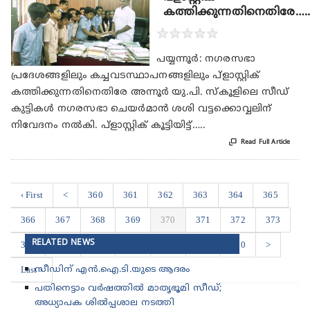
കത്തിക്കുന്നതിനെതിരേ….
★
★
★
★
★
പയ്യന്നൂര്‍: നഗരസഭാ
പ്രദേശങ്ങളിലും കച്ചവടസ്ഥാപനങ്ങളിലും പ്‌ളാസ്റ്റിക്
കത്തിക്കുന്നതിനെതിരേ അന്നൂര്‍ യു.പി. സ്‌കൂളിലെ സീഡ്
കുട്ടികള്‍ നഗരസഭാ ചെയര്‍മാന്‍ ശശി വട്ടക്കൊവ്വലിന്
നിവേദനം നല്‍കി. പ്‌ളാസ്റ്റിക് കൂട്ടിയിട്ട്…..

Read Full Article
‹ First
<
360
361
362
363
364
365
366
367
368
369
370
371
372
373
RELATED NEWS
374
375
376
377
378
379
380
>
Last ›
സീഡിന് എൻ.ഐ.ടി.യുടെ ആദരം
പതിനെട്ടാം വർഷത്തിൽ മാതൃഭൂമി സീഡ്;
അധ്യാപക ശിൽപ്പശാല നടത്തി