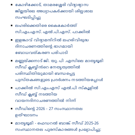
കോഴിക്കോട്, താമരശ്ശേരി വിദ്യാഭ്യാസ
ജില്ലയിലെ അധ്യാപകർക്കായി ശില്പശാല
സംഘടിപ്പിച്ചു
ലഹരിക്കെതിരെ കൈകോർത്ത്
സി.എം.എസ്. എൽ.പി.എസ്. പാക്കിൽ
ഇളങ്കാവ് വിദ്യാമന്ദിറിൽ ലഹരിവിരുദ്ധ
ദിനാചരണത്തിന്റെ ഭാഗമായി
ബോധവത്കരണ പരിപാടി
മണ്ണയ്ക്കനാട് ജി. യു. പി .എസിലെ മാതൃഭൂമി
സീഡ് ക്ലബ്ബിൻറെ നേതൃത്വത്തിൽ
പരിസ്ഥിതിയുമായി ബന്ധപ്പെട്ട
പുസ്തകങ്ങളുടെ പ്രദർശനം നടത്തിയപ്പോൾ
പാക്കിൽ സി.എം.എസ് എൽ.പി സ്കൂളിൽ
സീഡ് ക്ലബ്ബ് നടത്തിയ
വായനദിനാചരണത്തിൽ നിന്ന്
സീഡിന്റെ 2026 - 27 സംസ്ഥാനതല
ഉത്‌ഘാടനം
മാതൃഭൂമി - ഫെഡറൽ ബാങ്ക് സീഡ് 2025-26
സംസ്ഥാനതല പുരസ്കാരങ്ങൾ പ്രഖ്യാപിച്ചു: