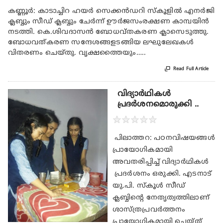
കണ്ണൂര്‍: കാടാച്ചിറ ഹയര്‍ സെക്കന്‍ഡറി സ്‌കൂളില്‍ എനര്‍ജി
ക്ലബ്ബും സീഡ് ക്ലബ്ബും ചേര്‍ന്ന് ഊര്‍ജസംരക്ഷണ കാമ്പയിന്‍
നടത്തി. കെ.ശിവദാസന്‍ ബോധവ്തകരണ ക്ലാസെടുത്തു.
ബോധവത്കരണ സന്ദേശങ്ങളടങ്ങിയ ലഘുലേഖകള്‍
വിതരണം ചെയ്തു. വൃക്ഷത്തൈയും…..

Read Full Article
വിദ്യാർഥികൾ
പ്രദർശനമൊരുക്കി ..
★
★
★
★
★
പിലാത്തറ: പഠനവിഷയങ്ങള്‍
പ്രായോഗികമായി
അവതരിപ്പിച്ച് വിദ്യാര്‍ഥികള്‍
പ്രദര്‍ശനം ഒരുക്കി. എടനാട്
യു.പി. സ്‌കൂള്‍ സീഡ്
ക്ലബ്ബിന്റെ നേതൃത്വത്തിലാണ്
ശാസ്ത്രപ്രവര്‍ത്തനം
പ്രായോഗികമായി ചെയ്ത്