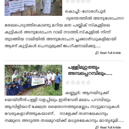
★
★
★
★
★
കൊച്ചി:-ഗോരഗ്‌പൂർ
ദുരന്തത്തിൽ അനുശോചന൦
രേഖപെടുത്തികൊണ്ടു മറിയ മത പബ്ലിക് സ്കൂളിലെ
കുട്ടികൾ അനുശോചന റാലി നടത്തി.സ്കൂളിൽ നിന്ന്
തുടങ്ങിയ റാലിയിൽ അനുശോചന പ്ലക്കാര്ഡുകളിമായി
ആണ് കുട്ടികൾ ചെമ്പുമുക്ക് ജംഗ്ഷനാലിക്കു…..

Read Full Article
പള്ളിമുറ്റത്തും
അമ്പലപ്പറമ്പിലും…..
★
★
★
★
★
കണ്ണൂർ: ആനയിടുക്ക്‌
മൊയ്തീൻപള്ളി വളപ്പിലും ഇരിവേരി മഖാം പറമ്പിലും
ആമ്പിളിയാട്‌ ക്ഷേത്ര മൈതാനത്തുമെല്ലാം നാട്ടുമാവുകൾ
വേരുകളാഴ്ത്തുകയാണ്‌. നാളേക്ക്‌ തണലേകാനും
നമ്മുടെ അടുത്ത തലമുറയ്ക്ക്‌ മധുരമേകാനും മാതൃഭൂമി…..

Read Full Article