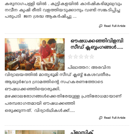
കരുനാഗപള്ളി യിൽ . കുട്ടികളയിൽ കാർഷികഭിമുഖ്യവും
നവീന കൃഷി രീതി വളത്തിയടുക്കാനും വണ്ടി സങ്കടിപ്പിച്ച
പരുപടി ജന ശ്രദ്ധ ആകർഷിച്ചു ...

Read Full Article
ഔഷധക്കഞ്ഞിവിളമ്പി
സീഡ് ക്ലബ്ബംഗങ്ങൾ…..
★
★
★
★
★
പിലാത്തറ: അരവിന്ദ
വിദ്യാലയത്തില്‍ മാതൃഭൂമി സീഡ് ക്ലബ്ബ് കേശവതീരം
ആയുര്‍വേദ ഗ്രാമത്തിന്റെ സഹകരണത്തോടെ
ഔഷധക്കഞ്ഞിയൊരുക്കി.
മഴക്കാലരോഗങ്ങള്‍ക്കെതിരേയുള്ള പ്രതിരോധമായാണ്
പരമ്പരാഗതമായി ഔഷധക്കഞ്ഞി
ഒരുക്കുന്നത്. വിദ്യാര്‍ഥികള്‍ക്ക്…..

Read Full Article
പ്ളാസ്റ്റിക്