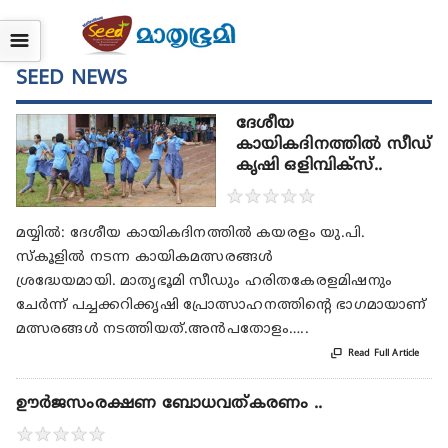
☰
SEED NEWS
ദേശീയ
കായികദിനത്തിൽ സീഡ്
കൃഷി ഒളിമ്പിക്സ്..
★
★
★
★
★
മയ്യില്‍: ദേശീയ കായികദിനത്തില്‍ കയരളം യു.പി.
സ്‌കൂളില്‍ നടന്ന കായികമത്സരങ്ങള്‍
ശ്രദ്ധേയമായി. മാതൃഭൂമി സീഡും ഹരിതകേരളമിഷനും
ചേര്‍ന്ന് പച്ചക്കറിക്കൃഷി പ്രോത്സാഹനത്തിന്റെ ഭാഗമായാണ്
മത്സരങ്ങള്‍ നടത്തിയത്.അന്‍പതോളം…..

Read Full Article
ഊർജസംരക്ഷണ ബോധവത്കരണം ..
★
★
★
★
★