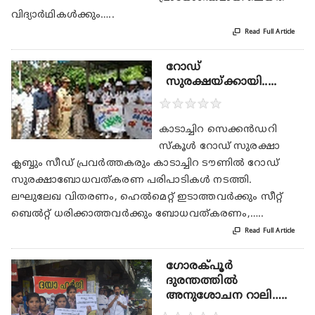
വിദ്യാര്‍ഥികള്‍ക്കും…..

Read Full Article
റോഡ്‌
സുരക്ഷയ്ക്കായി.....
★
★
★
★
★
കാടാച്ചിറ സെക്കൻഡറി
സ്കൂൾ റോഡ്‌ സുരക്ഷാ
ക്ലബ്ബും സീഡ്‌ പ്രവർത്തകരും കാടാച്ചിറ ടൗണിൽ റോഡ്‌
സുരക്ഷാബോധവത്‌കരണ പരിപാടികൾ നടത്തി.
ലഘുലേഖ വിതരണം, ഹെൽമെറ്റ്‌ ഇടാത്തവർക്കും സീറ്റ്‌
ബെൽറ്റ്‌ ധരിക്കാത്തവർക്കും ബോധവത്‌കരണം,…..

Read Full Article
ഗോരക്പൂർ
ദുരന്തത്തിൽ
അനുശോചന റാലി…..