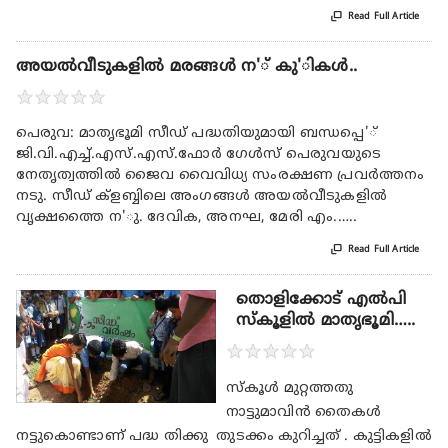

Read Full Article
അയല്‍വീടുകളില്‍ മരങ്ങള്‍ ന'് കു'ികള്‍..
★
★
★
★
★
പെരുവ: മാതൃഭൂമി സീഡ് പദ്ധതിയുമായി ബന്ധപ്പെ'്
ജി.വി.എച്ച്.എസ്.എസ്.ഫോര്‍ ഗേള്‍സ് പെരുവയുടെ
നേതൃത്വത്തില്‍ ജൈവ വൈവിധ്യ സംരക്ഷണ പ്രവര്‍ത്തനം
നടു. സീഡ് ക്‌ളബ്ബിലെ അംഗങ്ങള്‍ അയല്‍വീടുകളില്‍
വൃക്ഷത്തൈ ന'ു. ദേവിക, അനഘ, മേരി എം.…..

Read Full Article
തൊളിക്കോട് എൽപി
സ്കൂളിൽ മാതൃഭൂമി…..
★
★
★
★
★
സ്കൂൾ മുറ്റത്തതു
നാട്ടുമാവിൻ തൈകൾ
നട്ടുകൊണ്ടാണ് പദ്ധ തിക്കു തുടക്കം കുറിച്ചത് . കുട്ടികളിൽ