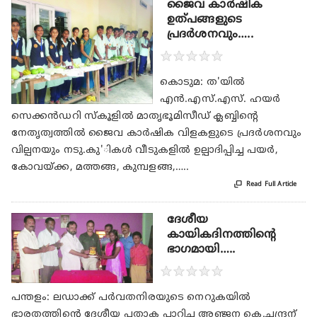
ജൈവ കാര്‍ഷിക
ഉത്പങ്ങളുടെ
പ്രദര്‍ശനവും…..
★
★
★
★
★
കൊടുമ: ത'യില്‍
എന്‍.എസ്.എസ്. ഹയര്‍
സെക്കന്‍ഡറി സ്‌കൂളില്‍ മാതൃഭൂമിസീഡ് ക്ലബ്ബിന്റെ
നേതൃത്വത്തില്‍ ജൈവ കാര്‍ഷിക വിളകളുടെ പ്രദര്‍ശനവും
വില്പനയും നടു.കു'ികള്‍ വീടുകളില്‍ ഉല്പാദിപ്പിച്ച പയര്‍,
കോവയ്ക്ക, മത്തങ്ങ, കുമ്പളങ്ങ,…..

Read Full Article
ദേശീയ
കായികദിനത്തിന്റെ
ഭാഗമായി…..
★
★
★
★
★
പന്തളം: ലഡാക്ക് പര്‍വതനിരയുടെ നെറുകയില്‍
ഭാരതത്തിന്റെ ദേശീയ പതാക പാറിച്ച അഞ്ജന കെ.ചന്ദ്രന്