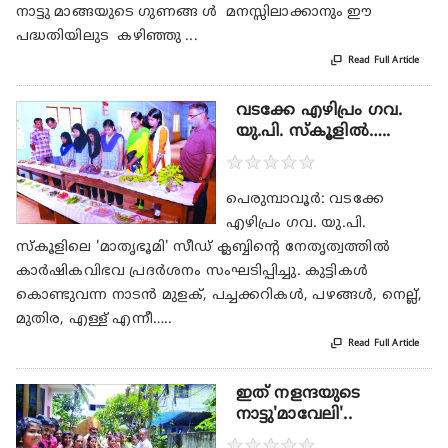
നാട്ടു മാങ്ങയുടെ ഗുണങ്ങ ൾ മനസ്സിലാക്കാനും ഈ
പദ്ധതിയിലുട കഴിഞ്ഞു ...

Read Full Article
വടക്കേ എഴിപ്രം ഗവ.
യു.പി. സ്‌കൂളില്‍…..
★
★
★
★
★
പെരുമ്പാവൂര്‍: വടക്കേ
എഴിപ്രം ഗവ. യു.പി.
സ്‌കൂളിലെ 'മാതൃഭൂമി' സീഡ് ക്ലബ്ബിന്റെ നേതൃത്വത്തില്‍
കാര്‍ഷികവിഭവ പ്രദര്‍ശനം സംഘടിപ്പിച്ചു. കുട്ടികള്‍
കൊണ്ടുവന്ന നാടന്‍ മുളക്, പച്ചക്കറികള്‍, പഴങ്ങള്‍, നെല്ല്,
മുതിര, എള്ള് എന്നീ…..

Read Full Article
ഇത് നളന്ദയുടെ
നാട്ടു'മാവേലി'..
★
★
★
★
★