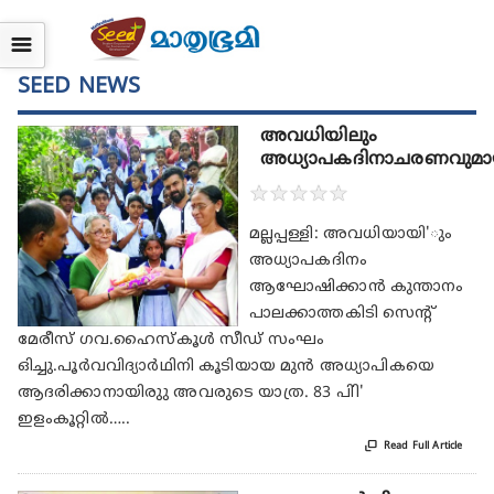
☰
SEED NEWS
അവധിയിലും
അധ്യാപകദിനാചരണവുമായ
★
★
★
★
★
മല്ലപ്പള്ളി: അവധിയായി'ും
അധ്യാപകദിനം
ആഘോഷിക്കാന്‍ കുന്താനം
പാലക്കാത്തകിടി സെന്റ്
മേരീസ് ഗവ.ഹൈസ്‌കൂള്‍ സീഡ് സംഘം
ഒിച്ചു.പൂര്‍വവിദ്യാര്‍ഥിനി കൂടിയായ മുന്‍ അധ്യാപികയെ
ആദരിക്കാനായിരുു അവരുടെ യാത്ര. 83 പിി'
ഇളംകൂറ്റില്‍…..

Read Full Article