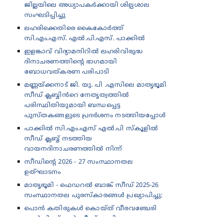
ജില്ലയിലെ അധ്യാപകർക്കായി ശില്പശാല
സംഘടിപ്പിച്ചു
ലഹരിക്കെതിരെ കൈകോർത്ത്
സി.എം.എസ്. എൽ.പി.എസ്. പാക്കിൽ
ഇളങ്കാവ് വിദ്യാമന്ദിറിൽ ലഹരിവിരുദ്ധ
ദിനാചരണത്തിന്റെ ഭാഗമായി
ബോധവത്കരണ പരിപാടി
മണ്ണയ്ക്കനാട് ജി. യു. പി .എസിലെ മാതൃഭൂമി
സീഡ് ക്ലബ്ബിൻറെ നേതൃത്വത്തിൽ
പരിസ്ഥിതിയുമായി ബന്ധപ്പെട്ട
പുസ്തകങ്ങളുടെ പ്രദർശനം നടത്തിയപ്പോൾ
പാക്കിൽ സി.എം.എസ് എൽ.പി സ്കൂളിൽ
സീഡ് ക്ലബ്ബ് നടത്തിയ
വായനദിനാചരണത്തിൽ നിന്ന്
സീഡിന്റെ 2026 - 27 സംസ്ഥാനതല
ഉത്‌ഘാടനം
മാതൃഭൂമി - ഫെഡറൽ ബാങ്ക് സീഡ് 2025-26
സംസ്ഥാനതല പുരസ്കാരങ്ങൾ പ്രഖ്യാപിച്ചു:
പൊൻ കതിരുകൾ കൊയ്ത് വീരവഞ്ചേരി