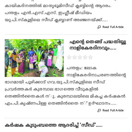
കായികദിനത്തില്‍ മാതൃഭൂമിസീഡ് ക്ലബ്ബിന്റെ ആദരം.
പന്തളം എന്‍.എസ്.എസ്. ഇംഗ്ലീഷ് മീഡിയം
യു.പി.സ്‌കൂളിലെ സീഡ് ക്ലബ്ബാണ് അഞ്ജനയ്ക്ക്…..

Read Full Article
എന്റെ തെങ്ങ് പദ്ധതിയ്യു
നാളികേരദിനവും…..
★
★
★
★
★
പന്തളം: ലോക
നാളികേരദിനാചരണത്തിന്റെ
ഭാഗമായി പൂഴിക്കാട് ഗവ.യു.പി.സ്‌കൂളിലെ സീഡ്
പ്രവര്‍ത്തകര്‍ കുരമ്പാല ഭാഗത്തെ വീടുകളില്‍
തെങ്ങിന്‍തൈകള്‍ ന'ു. കുരമ്പാലയിലെ മികച്ച കര്‍ഷകന്‍
എം.പി.കൃഷ്ണപിള്ള തെങ്ങിന്‍തൈ ന'് ഉദ്ഘാടനം…..

Read Full Article
കര്‍ഷക കുടുംബത്തെ ആദരിച്ച് 'സീഡ്'…..