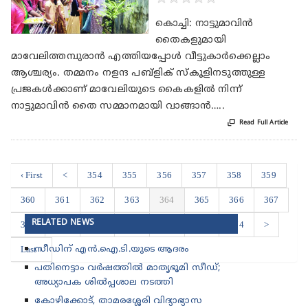
കൊച്ചി: നാട്ടുമാവിന്‍
തൈകളുമായി
മാവേലിത്തമ്പുരാന്‍ എത്തിയപ്പോള്‍ വീട്ടുകാര്‍ക്കെല്ലാം
ആശ്ചര്യം. തമ്മനം നളന്ദ പബ്‌ളിക് സ്‌കൂളിനടുത്തുള്ള
പ്രജകള്‍ക്കാണ് മാവേലിയുടെ കൈകളില്‍ നിന്ന്
നാട്ടുമാവിന്‍ തൈ സമ്മാനമായി വാങ്ങാന്‍…..

Read Full Article
‹ First
<
354
355
356
357
358
359
360
361
362
363
364
365
366
367
RELATED NEWS
368
369
370
371
372
373
374
>
Last ›
സീഡിന് എൻ.ഐ.ടി.യുടെ ആദരം
പതിനെട്ടാം വർഷത്തിൽ മാതൃഭൂമി സീഡ്;
അധ്യാപക ശിൽപ്പശാല നടത്തി
കോഴിക്കോട്, താമരശ്ശേരി വിദ്യാഭ്യാസ