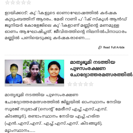
★
★
★
★
★
ളായിക്കാട്: കു'ികളുടെ ഓണാഘോഷത്തില്‍ കര്‍ഷക
കുടുംബത്തിന് ആദരം. മേരി റാണി പ'ിക് സ്‌കൂള്‍ ആന്‍ഡ്
ജൂനിയര്‍ കോളേജിലെ കു'ികളാണ് മണ്ണിന്റെ മണമുള്ള
ഓണം ആഘോഷിച്ചത്. ജീവിതത്തിന്റെ നിലനില്‍പിനാധാരം
മണ്ണില്‍ പണിയെടുക്കു കര്‍ഷകരാണെ…..

Read Full Article
മാതൃഭൂമി നടത്തിയ
പുഴസംരക്ഷണ
ചോദ്യോത്തരമത്സരത്തില്‍.
★
★
★
★
★
മാതൃഭൂമി നടത്തിയ പുഴസംരക്ഷണ
ചോദ്യോത്തരമത്സരത്തില്‍ ജില്ലയില്‍ ഓംസ്ഥാനം നേടിയ
സൂരജ് സുഭാഷ് (സെന്റ് മേരീസ് എച്ച്.എസ്.എസ്.
കിടങ്ങൂര്‍), രണ്ടാംസ്ഥാനം നേടിയ എച്ച്.ഹരിത
(എന്‍.എസ്.എസ്. എച്ച്.എസ്.എസ്. കിടങ്ങൂര്‍),
മൂാംസ്ഥാനം…..