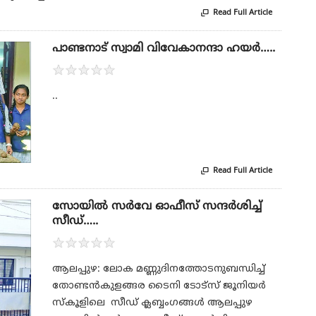
Read Full Article

പാണ്ടനാട് സ്വാമി വിവേകാനന്ദാ ഹയർ…..
★
★
★
★
★
..
Read Full Article

സോയിൽ സർവേ ഓഫീസ് സന്ദർശിച്ച്
സീഡ്…..
★
★
★
★
★
ആലപ്പുഴ: ലോക മണ്ണുദിനത്തോടനുബന്ധിച്ച്
തോണ്ടൻകുളങ്ങര ടൈനി ടോട്സ് ജൂനിയർ
സ്കൂളിലെ സീഡ് ക്ലബ്ബംഗങ്ങൾ ആലപ്പുഴ