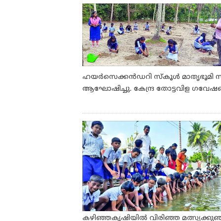
ഹയർസെക്കൻഡറി സ്‌കൂൾ മാതൃഭൂമി സീഡ
ആഘോഷിച്ചു. കേന്ദ്ര തോട്ടവിള ഗവേഷണകേന്ദ്
കഴിഞ്ഞകൃഷിയിൽ വിരിഞ്ഞ മത്സ്യക്കുഞ