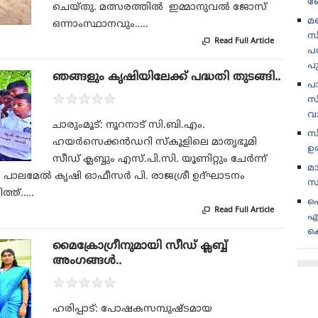
ബ
ചെയ്തു. മത്സരത്തിൽ ഇമ്മാനുവൽ ജോസ്
മണ
ഒന്നാംസ്ഥാനവും…..
സ
Read Full Article

പര
പ
ഞങ്ങളും കൃഷിയിലേക്ക് പദ്ധതി തുടങ്ങി..
പ
★
★
★
★
★
സീ
വ
ചാരുംമൂട്: നൂറനാട് സി.ബി.എം.
സ
ഹയർസെക്കൻഡറി സ്കൂളിലെ മാതൃഭൂമി
ഉ
സീഡ് ക്ലബ്ബും എസ്.പി.സി. യൂണിറ്റും ചേർന്ന്
മ
ങി. പാലമേൽ കൃഷി ഓഫീസർ പി. രാജശ്രീ ഉദ്ഘാടനം
സ
ത്ത്…..
പ
Read Full Article

എ
ക
മൈക്രോഗ്രീനുമായി സീഡ് ക്ലബ്ബ്
അംഗങ്ങൾ..
★
★
★
★
★
ഹരിപ്പാട്: പോഷകസമ്പുഷ്ടമായ