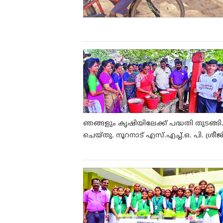
ഞങ്ങളും കൃഷിയിലേക്ക് പദ്ധതി തുടങ്
ചെയ്തു. നൂറനാട് എസ്.എച്ച്.ഒ. പി. ശ്രീജി