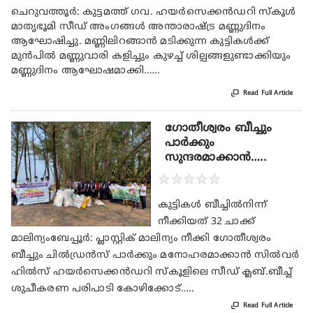
ചെറുവത്തൂർ: കുട്ടമത്ത് ഗവ. ഹയർസെക്കൻഡറി സ്കൂൾ
മാതൃഭൂമി സീഡ് അംഗങ്ങൾ അന്താരാഷ്ട്ര മണ്ണുദിനം
ആഘോഷിച്ചു. മണ്ണിലിറങ്ങാൻ മടിക്കുന്ന കുട്ടികൾക്ക്
മുൻപിൽ മണ്ണുവാരി കളിച്ചും കുഴച്ച് ശില്പങ്ങളുണ്ടാക്കിയും
മണ്ണുദിനം ആഘോഷമാക്കി.…..

Read Full Article
ഗോതീശ്വരം ബീച്ചും
പാർക്കും
സുന്ദരമാക്കാൻ…..
★
★
★
★
★
കുട്ടികൾ ബീച്ചിൽനിന്ന്
നീക്കിയത് 32 ചാക്ക്
മാലിന്യംബേപ്പൂർ: പ്ലാസ്റ്റിക് മാലിന്യം നീക്കി ഗോതീശ്വരം
ബീച്ചും ചിൽഡ്രൻസ് പാർക്കും മനോഹരമാക്കാൻ സിൽവർ
ഹിൽസ് ഹയർസെക്കൻഡറി സ്കൂളിലെ സീഡ് ക്ലബ്.ബീച്ച്
ശുചീകരണ പരിപാടി കോഴിക്കോട്…..

Read Full Article