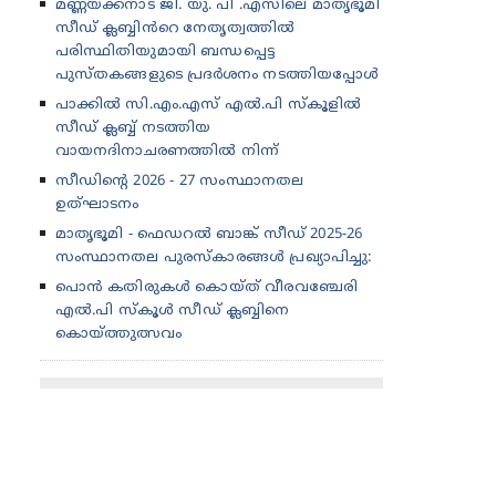
മണ്ണയ്ക്കനാട് ജി. യു. പി .എസിലെ മാതൃഭൂമി
സീഡ് ക്ലബ്ബിൻറെ നേതൃത്വത്തിൽ
പരിസ്ഥിതിയുമായി ബന്ധപ്പെട്ട
പുസ്തകങ്ങളുടെ പ്രദർശനം നടത്തിയപ്പോൾ
പാക്കിൽ സി.എം.എസ് എൽ.പി സ്കൂളിൽ
സീഡ് ക്ലബ്ബ് നടത്തിയ
വായനദിനാചരണത്തിൽ നിന്ന്
സീഡിന്റെ 2026 - 27 സംസ്ഥാനതല
ഉത്‌ഘാടനം
മാതൃഭൂമി - ഫെഡറൽ ബാങ്ക് സീഡ് 2025-26
സംസ്ഥാനതല പുരസ്കാരങ്ങൾ പ്രഖ്യാപിച്ചു:
പൊൻ കതിരുകൾ കൊയ്ത് വീരവഞ്ചേരി
എൽ.പി സ്കൂൾ സീഡ് ക്ലബ്ബിനെ
കൊയ്ത്തുത്സവം