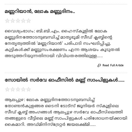
മണ്ണറിയാൻ, ലോക മണ്ണുദിനം..
★
★
★
★
★
വൈശ്യംഭാഗം: ബി.ബി.എം. ഹൈസ്കൂളിൽ ലോക
മണ്ണുദിനത്തോടനുബന്ധിച്ച് മാതൃഭൂമി സീഡ് ക്ലബ്ബിന്റെ
നേതൃത്വത്തിൽ ‘മണ്ണറിയാൻ’ പരിപാടി സംഘടിപ്പിച്ചു.
കുട്ടികൾക്ക് മണ്ണുസംരക്ഷണം എന്ന ആശയം കൂടുതൽ
അടുത്തറിയുന്നതിനായി വിവിധതരത്തിലുള്ള…..

Read Full Article
സോയിൽ സർവേ ഓഫീസിൽ മണ്ണ് സാംപിളുകൾ…..
★
★
★
★
★
ആലപ്പുഴ: ലോക മണ്ണുദിനത്തോടനുബന്ധിച്ച്
തോണ്ടൻകുളങ്ങര ടൈനി ടോട്സ് ജൂനിയർ സ്കൂളിലെ
സീഡ് ക്ലബ്ബ്‌ അംഗങ്ങൾ ആലപ്പുഴ സർവേ ഓഫീസിലെത്തി
തങ്ങളുടെ വീട്ടിലെ മണ്ണ് സാംപിളുകൾ പരിശോധനയ്ക്കായി
കൈമാറി. അഡ്മിനിസ്ട്രേറ്റർ ജയലക്ഷ്മി…..