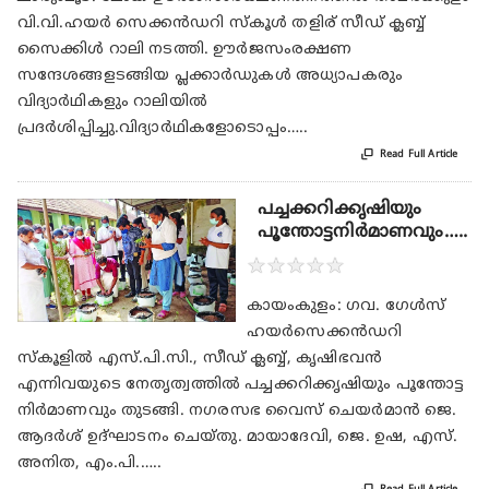
വി.വി.ഹയർ സെക്കൻഡറി സ്കൂൾ തളിര് സീഡ് ക്ലബ്ബ്
സൈക്കിൾ റാലി നടത്തി. ഊർജസംരക്ഷണ
സന്ദേശങ്ങളടങ്ങിയ പ്ലക്കാർഡുകൾ അധ്യാപകരും
വിദ്യാർഥികളും റാലിയിൽ
പ്രദർശിപ്പിച്ചു.വിദ്യാർഥികളോടൊപ്പം…..

Read Full Article
പച്ചക്കറിക്കൃഷിയും
പൂന്തോട്ടനിർമാണവും…..
★
★
★
★
★
കായംകുളം: ഗവ. ഗേൾസ്
ഹയർസെക്കൻഡറി
സ്കൂളിൽ എസ്.പി.സി., സീഡ് ക്ലബ്ബ്, കൃഷിഭവൻ
എന്നിവയുടെ നേതൃത്വത്തിൽ പച്ചക്കറിക്കൃഷിയും പൂന്തോട്ട
നിർമാണവും തുടങ്ങി. നഗരസഭ വൈസ് ചെയർമാൻ ജെ.
ആദർശ് ഉദ്ഘാടനം ചെയ്തു. മായാദേവി, ജെ. ഉഷ, എസ്.
അനിത, എം.പി.…..