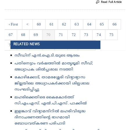

Read Full Article
‹ First
<
60
61
62
63
64
65
66
67
68
69
70
71
72
73
74
75
RELATED NEWS
76
77
78
79
80
>
Last ›
സീഡിന് എൻ.ഐ.ടി.യുടെ ആദരം
പതിനെട്ടാം വർഷത്തിൽ മാതൃഭൂമി സീഡ്;
അധ്യാപക ശിൽപ്പശാല നടത്തി
കോഴിക്കോട്, താമരശ്ശേരി വിദ്യാഭ്യാസ
ജില്ലയിലെ അധ്യാപകർക്കായി ശില്പശാല
സംഘടിപ്പിച്ചു
ലഹരിക്കെതിരെ കൈകോർത്ത്
സി.എം.എസ്. എൽ.പി.എസ്. പാക്കിൽ
ഇളങ്കാവ് വിദ്യാമന്ദിറിൽ ലഹരിവിരുദ്ധ
ദിനാചരണത്തിന്റെ ഭാഗമായി
ബോധവത്കരണ പരിപാടി