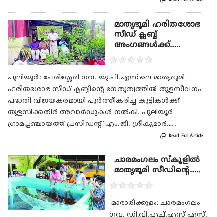

Read Full Article
മാതൃഭൂമി ഹരിതശോഭ
സീഡ് ക്ലബ്ബ്
അംഗങ്ങൾക്ക്…..
★
★
★
★
★
പുലിയൂർ: പേരിശ്ശേരി ഗവ. യു.പി.എസിലെ മാതൃഭൂമി
ഹരിതശോഭ സീഡ് ക്ലബ്ബിന്റെ നേതൃത്വത്തിൽ തുളസീവനം
പദ്ധതി വിജയകരമായി പൂർത്തീകരിച്ച കുട്ടികൾക്ക്
തുളസിക്കതിർ അവാർഡുകൾ നൽകി. പുലിയൂർ
ഗ്രാമപ്പഞ്ചായത്ത് പ്രസിഡന്റ് എം.ജി. ശ്രീകുമാർ…..

Read Full Article
ചാരമംഗലം സ്കൂളിൽ
മാതൃഭൂമി സീഡിന്റെ…..
★
★
★
★
★
മാരാരിക്കുളം: ചാരമംഗലം
ഗവ. ഡി.വി.എച്ച്.എസ്.എസ്.