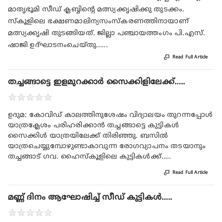
മാതൃഭൂമി സീഡ് ക്ലബ്ബിന്റെ മത്സ്യക്കൃഷിക്കു തുടക്കം.
സ്കൂളിലെ ഭക്ഷണമാലിന്യസംസ്കരണത്തിനായാണ്
മത്സ്യക്കൃഷി തുടങ്ങിയത്. ജില്ലാ പഞ്ചായത്തംഗം പി.എസ്.
ഷാജി ഉദ്ഘാടനംചെയ്തു.…..

Read Full Article
തച്ചങ്ങാട്ടെ ഇളമുറക്കാർ സൈക്കിളിലേക്ക്…..
★
★
★
★
★
ഉദുമ: കോവിഡ് കാലത്തിനുശേഷം വിദ്യാലയം തുറന്നപ്പോൾ
യാത്രക്ലേശം പരിഹരിക്കാൻ തച്ചങ്ങാട്ടെ കുട്ടികൾ
സൈക്കിൾ യാത്രയിലേക്ക് തിരിഞ്ഞു. ബസിൽ
യാത്രചെയ്യുമ്പോഴുണ്ടാകാവുന്ന രോഗവ്യാപനം തടയാനും
തച്ചങ്ങാട് ഗവ. ഹൈസ്കൂളിലെ കുട്ടികൾക്ക്…..

Read Full Article
മണ്ണ് ദിനം ആഘോഷിച്ച് സീഡ് കുട്ടികൾ…..
★
★
★
★
★