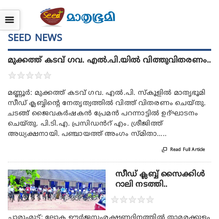
☰
SEED NEWS
മുക്കത്ത് കടവ് ഗവ. എൽ.പി.യിൽ വിത്തുവിതരണം..
★
★
★
★
★
മണ്ണൂർ: മുക്കത്ത് കടവ് ഗവ. എൽ.പി. സ്കൂളിൽ മാതൃഭൂമി
സീഡ്‌ ക്ലബ്ബിന്റെ നേതൃത്വത്തിൽ വിത്ത് വിതരണം ചെയ്തു.
ചടങ്ങ് ജൈവകർഷകൻ പ്രേമൻ പറന്നാട്ടിൽ ഉദ്ഘാടനം
ചെയ്തു. പി.ടി.എ. പ്രസിഡൻറ് എം. ശ്രീജിത്ത്
അധ്യക്ഷനായി. പഞ്ചായത്ത് അംഗം സ്മിതാ…..

Read Full Article
സീഡ് ക്ലബ്ബ് സൈക്കിൾ
റാലി നടത്തി..
★
★
★
★
★
ചാരുംമൂട്: ലോക ഊർജസംരക്ഷണദിനത്തിൽ താമരക്കുളം