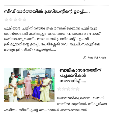
സീഡ് വാർത്തയിൽ പ്രസിഡന്റിന്റെ ഉറപ്പ്;…..
★
★
★
★
★
പുലിയൂർ: ചളിനിറഞ്ഞു തകർന്നുകിടക്കുന്ന പുലിയൂർ
ശാസ്താംപടി കരിങ്കുളം തൈത്തറ പാടശേഖരം റോഡ്
ശരിയാക്കുമെന്ന്‌ പഞ്ചായത്ത് പ്രസിഡന്റ് എം.ജി.
ശ്രീകുമാറിന്റെ ഉറപ്പ്. പേരിശ്ശേരി ഗവ. യു.പി.സ്കൂളിലെ
മാതൃഭൂമി സീഡ് റിപ്പോർട്ടർ…..

Read Full Article
ബാലികാസദനത്തിന്
പച്ചക്കറികൾ
സമ്മാനിച്ച്…..
★
★
★
★
★
തോണ്ടൻകുളങ്ങര: ടൈനി
ടോട്സ് ജൂനിയർ സ്കൂളിലെ
ഹരിതം സീഡ് ക്ലബ്ബ് അംഗങ്ങൾ ഓണക്കാലത്ത്