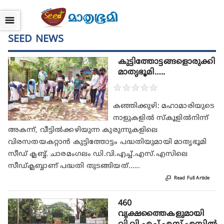
☰
SEED NEWS
കുട്ടിത്തോട്ടങ്ങളൊരുക്കി
മാതൃഭൂമി…..
★
★
★
★
★
കഞ്ഞിക്കുഴി: മഹാമാരിയുടെ
നാളുകളിൽ സ്കൂളിൽനിന്ന്
അകന്ന്, വീട്ടിൽക്കഴിയുന്ന കുരുന്നുകളിലെ
വിരസതയകറ്റാൻ കുട്ടിത്തോട്ടം പദ്ധതിയുമായി മാതൃഭൂമി
സീഡ് ക്ലബ്ബ്. ചാരമംഗലം ഡി.വി.എച്ച്.എസ്.എസിലെ
സീഡ്ക്ലബ്ബാണ് പദ്ധതി തുടങ്ങിയത്.…..

Read Full Article
460
വൃക്ഷത്തൈകളുമായി