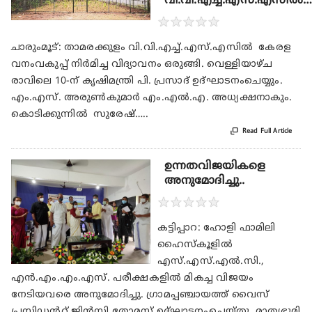
വി.വി.എച്ച്.എസ്.എസിൽ….
★
★
★
★
★
ചാരുംമൂട്: താമരക്കുളം വി.വി.എച്ച്.എസ്.എസിൽ കേരള
വനംവകുപ്പ് നിർമിച്ച വിദ്യാവനം ഒരുങ്ങി. വെള്ളിയാഴ്ച
രാവിലെ 10-ന് കൃഷിമന്ത്രി പി. പ്രസാദ് ഉദ്ഘാടനംചെയ്യും.
എം.എസ്. അരുൺകുമാർ എം.എൽ.എ. അധ്യക്ഷനാകും.
കൊടിക്കുന്നിൽ സുരേഷ്…..

Read Full Article
ഉന്നതവിജയികളെ
അനുമോദിച്ചു..
★
★
★
★
★
കട്ടിപ്പാറ: ഹോളി ഫാമിലി
ഹൈസ്കൂളിൽ
എസ്.എസ്.എൽ.സി.,
എൻ.എം.എം.എസ്. പരീക്ഷകളിൽ മികച്ച വിജയം
നേടിയവരെ അനുമോദിച്ചു. ഗ്രാമപ്പഞ്ചായത്ത് വൈസ്
പ്രസിഡൻറ്‌ ജിൻസി തോമസ് ഉദ്ഘാടനംചെയ്തു. മാതൃഭൂമി