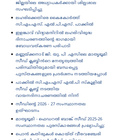
ജില്ലയിലെ അധ്യാപകർക്കായി ശില്പശാല
സംഘടിപ്പിച്ചു
ലഹരിക്കെതിരെ കൈകോർത്ത്
സി.എം.എസ്. എൽ.പി.എസ്. പാക്കിൽ
ഇളങ്കാവ് വിദ്യാമന്ദിറിൽ ലഹരിവിരുദ്ധ
ദിനാചരണത്തിന്റെ ഭാഗമായി
ബോധവത്കരണ പരിപാടി
മണ്ണയ്ക്കനാട് ജി. യു. പി .എസിലെ മാതൃഭൂമി
സീഡ് ക്ലബ്ബിൻറെ നേതൃത്വത്തിൽ
പരിസ്ഥിതിയുമായി ബന്ധപ്പെട്ട
പുസ്തകങ്ങളുടെ പ്രദർശനം നടത്തിയപ്പോൾ
പാക്കിൽ സി.എം.എസ് എൽ.പി സ്കൂളിൽ
സീഡ് ക്ലബ്ബ് നടത്തിയ
വായനദിനാചരണത്തിൽ നിന്ന്
സീഡിന്റെ 2026 - 27 സംസ്ഥാനതല
ഉത്‌ഘാടനം
മാതൃഭൂമി - ഫെഡറൽ ബാങ്ക് സീഡ് 2025-26
സംസ്ഥാനതല പുരസ്കാരങ്ങൾ പ്രഖ്യാപിച്ചു:
പൊൻ കതിരുകൾ കൊയ്ത് വീരവഞ്ചേരി