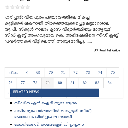
★
★
★
★
★
ഹരിപ്പാട്: വീയപുരം പഞ്ചായത്തിലെ മികച്ച
കുട്ടിക്കർഷകനായി തിരഞ്ഞെടുക്കപ്പെട്ട മണ്ണാറശാല
യു.പി. സ്‌കൂൾ നാലാം ക്ലാസ് വിദ്യാർത്ഥിയും മാതൃഭൂമി
സീഡ് ക്ലബ്ബ് അംഗവുമായ കെ. അഭിഷേകിനെ സീഡ് ക്ലബ്ബ്
പ്രവർത്തകർ വീട്ടിലെത്തി അനുമോദിച്ചു. …..

Read Full Article
‹ First
<
69
70
71
72
73
74
75
76
77
78
79
80
81
82
83
84
RELATED NEWS
85
86
87
88
89
>
Last ›
സീഡിന് എൻ.ഐ.ടി.യുടെ ആദരം
പതിനെട്ടാം വർഷത്തിൽ മാതൃഭൂമി സീഡ്;
അധ്യാപക ശിൽപ്പശാല നടത്തി
കോഴിക്കോട്, താമരശ്ശേരി വിദ്യാഭ്യാസ