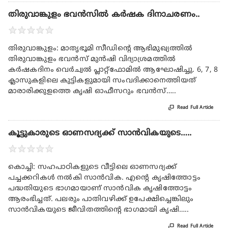
തിരുവാങ്കുളം ഭവൻസിൽ കർഷക ദിനാചരണം..
★
★
★
★
★
തിരുവാങ്കുളം: മാതൃഭൂമി സീഡിന്റെ ആഭിമുഖ്യത്തിൽ
തിരുവാങ്കുളം ഭവൻസ് മുൻഷി വിദ്യാശ്രമത്തിൽ
കർഷകദിനം വെർച്വൽ പ്ലാറ്റ്‌ഫോമിൽ ആഘോഷിച്ചു. 6, 7, 8
ക്ലാസുകളിലെ കുട്ടികളുമായി സംവദിക്കാനെത്തിയത്
മാരാരിക്കുളത്തെ കൃഷി ഓഫീസറും ഭവൻസ്…..

Read Full Article
കൂട്ടുകാരുടെ ഓണസദ്യക്ക്‌ സാൻവികയുടെ…..
★
★
★
★
★
കൊച്ചി: സഹപാഠികളുടെ വീട്ടിലെ ഓണസദ്യക്ക്‌
പച്ചക്കറികൾ നൽകി സാൻവിക. എന്റെ കൃഷിത്തോട്ടം
പദ്ധതിയുടെ ഭാഗമായാണ്‌ സാൻവിക കൃഷിത്തോട്ടം
ആരംഭിച്ചത്. പലരും പാതിവഴിക്ക്‌ ഉപേക്ഷിച്ചെങ്കിലും
സാൻവികയുടെ ജീവിതത്തിന്റെ ഭാഗമായി കൃഷി…..

Read Full Article