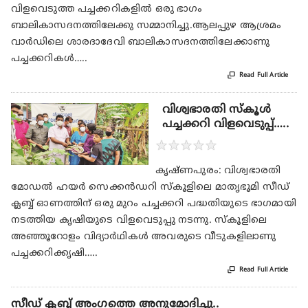
വിളവെടുത്ത പച്ചക്കറികളിൽ ഒരു ഭാഗം
ബാലികാസദനത്തിലേക്കു സമ്മാനിച്ചു.ആലപ്പുഴ ആശ്രമം
വാർഡിലെ ശാരദാദേവി ബാലികാസദനത്തിലേക്കാണു
പച്ചക്കറികൾ…..

Read Full Article
വിശ്വഭാരതി സ്‌കൂൾ
പച്ചക്കറി വിളവെടുപ്പ്…..
★
★
★
★
★
കൃഷ്ണപുരം: വിശ്വഭാരതി
മോഡൽ ഹയർ സെക്കൻഡറി സ്‌കൂളിലെ മാതൃഭൂമി സീഡ്
ക്ലബ്ബ് ഓണത്തിന് ഒരു മുറം പച്ചക്കറി പദ്ധതിയുടെ ഭാഗമായി
നടത്തിയ കൃഷിയുടെ വിളവെടുപ്പു നടന്നു. സ്‌കൂളിലെ
അഞ്ഞൂറോളം വിദ്യാർഥികൾ അവരുടെ വീടുകളിലാണു
പച്ചക്കറിക്കൃഷി…..

Read Full Article
സീഡ് ക്ലബ്ബ് അംഗത്തെ അനുമോദിച്ചു..