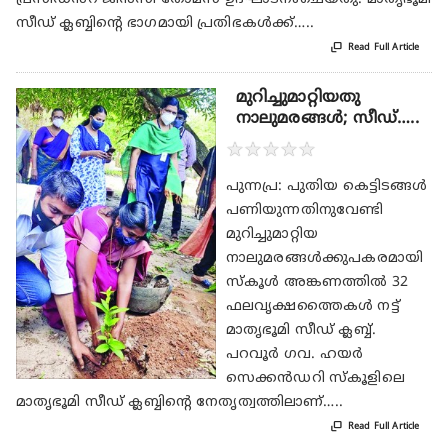
സീഡ് ക്ലബ്ബിന്റെ ഭാഗമായി പ്രതിഭകൾക്ക്…..

Read Full Article
മുറിച്ചുമാറ്റിയതു
നാലുമരങ്ങൾ; സീഡ്…..
★
★
★
★
★
പുന്നപ്ര: പുതിയ കെട്ടിടങ്ങൾ
പണിയുന്നതിനുവേണ്ടി
മുറിച്ചുമാറ്റിയ
നാലുമരങ്ങൾക്കുപകരമായി
സ്‌കൂൾ അങ്കണത്തിൽ 32
ഫലവൃക്ഷത്തൈകൾ നട്ട്
മാതൃഭൂമി സീഡ് ക്ലബ്ബ്‌.
പറവൂർ ഗവ. ഹയർ
സെക്കൻഡറി സ്‌കൂളിലെ
മാതൃഭൂമി സീഡ് ക്ലബ്ബിന്റെ നേതൃത്വത്തിലാണ്…..

Read Full Article