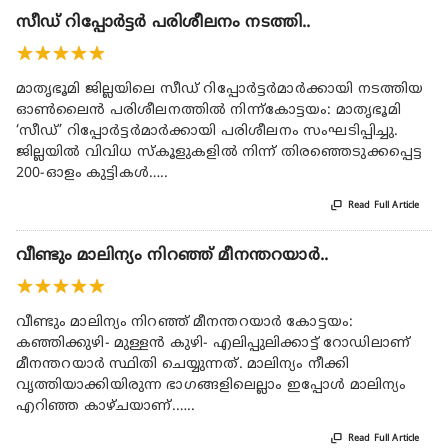
സീഡ് റിപ്പോർട്ടർ പരിശീലനം നടത്തി..
★
★
★
★
★
മാതൃഭൂമി ജില്ലയിലെ സീഡ് റിപ്പോർട്ടർമാർക്കായി നടത്തിയ
ഓൺലൈൻ പരിശീലനത്തിൽ നിന്ന്കോട്ടയം: മാതൃഭൂമി
‘സീഡ്’ റിപ്പോർട്ടർമാർക്കായി പരിശീലനം സംഘടിപ്പിച്ചു.
ജില്ലയിൽ വിവിധ സ്കൂളുകളിൽ നിന്ന് തിരഞ്ഞെടുക്കപ്പെട്ട
200-ഓളം കുട്ടികൾ…..

Read Full Article
വീണ്ടും മാലിന്യം നിറഞ്ഞ് മീനന്തറയാർ..
★
★
★
★
★
വീണ്ടും മാലിന്യം നിറഞ്ഞ് മീനന്തറയാർ കോട്ടയം:
കഞ്ഞിക്കുഴി- മുള്ളൻ കുഴി- എലിപ്പുലിക്കാട്ട് റോഡിലാണ്
മീനന്തറയാർ സ്ഥിതി ചെയ്യുന്നത്. മാലിന്യം നീക്കി
വൃത്തിയാക്കിയിരുന്ന ഭാഗങ്ങളിലെല്ലാം ഇപ്പോൾ മാലിന്യം
എറിഞ്ഞ കാഴ്ചയാണ്.…..

Read Full Article