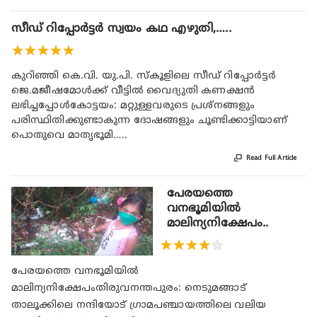
സീഡ് റിപ്പോര്‍ട്ടര്‍ സ്വയം കഥ എഴുതി,…..
★
★
★
★
★
കുറിഞ്ഞി കെ.വി. യു.പി. സ്‌കൂളിലെ സീഡ് റിപ്പോര്‍ട്ടര്‍
ജെ.മജീഷമോള്‍ക്ക് വീട്ടില്‍ വൈദ്യുതി കണക്ഷന്‍
ലഭിച്ചപ്പോള്‍കോട്ടയം: മറ്റുള്ളവരുടെ പ്രശ്‌നങ്ങളും
പരിസ്ഥിതിക്കുണ്ടാകുന്ന ദോഷങ്ങളും ചൂണ്ടിക്കാട്ടിയാണ്
പൊതുവെ മാതൃഭൂമി…..

Read Full Article
പേരയത്തെ
വനഭൂമിയിൽ
മാലിന്യനിക്ഷേപം..
★
★
★
★
★
പേരയത്തെ വനഭൂമിയിൽ
മാലിന്യനിക്ഷേപംതിരുവനന്തപുരം: നെടുമങ്ങാട്
താലൂക്കിലെ നന്ദിയോട് ഗ്രാമപഞ്ചായത്തിലെ വലിയ