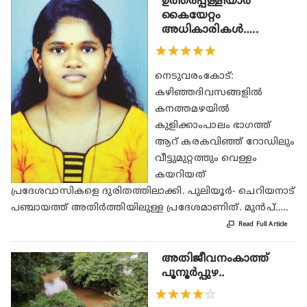
ഉത്തരപ്പള്ളിയാർ
കൈയേറ്റം
അധികാരികൾ…..
★
★
★
★
★
നെടുവരംകോട്:
കഴിഞ്ഞദിവസങ്ങളിൽ
കനത്തമഴയിൽ
കുളിക്കാംപാലം ഭാഗത്ത്
ആറ് കരകവിഞ്ഞ് റോഡിലും
വീട്ടുമുറ്റത്തും വെള്ളം
കയറിയത്
പ്രദേശവാസികളെ ദുരിതത്തിലാക്കി. പുലിയൂർ- ചെറിയനാട്
പഞ്ചായത്ത് അതിർത്തിയിലുള്ള പ്രദേശമാണിത്. മുൻപ്…..

Read Full Article
അതിജീവനംകാത്ത്
പൂനൂർപ്പുഴ..
★
★
★
★
★