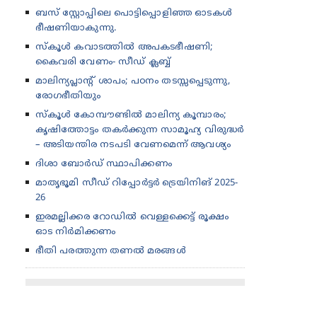
ബസ് സ്റ്റോപ്പിലെ പൊട്ടിപ്പൊളിഞ്ഞ ഓടകൾ
ഭീഷണിയാകുന്നു.
സ്കൂൾ കവാടത്തിൽ അപകടഭീഷണി;
കൈവരി വേണം- സീഡ് ക്ലബ്ബ്
മാലിന്യപ്ലാന്റ് ശാപം; പഠനം തടസ്സപ്പെടുന്നു,
രോഗഭീതിയും
സ്കൂൾ കോമ്പൗണ്ടിൽ മാലിന്യ കൂമ്പാരം;
കൃഷിത്തോട്ടം തകർക്കുന്ന സാമൂഹ്യ വിരുദ്ധർ
– അടിയന്തിര നടപടി വേണമെന്ന് ആവശ്യം
ദിശാ ബോർഡ് സ്ഥാപിക്കണം
മാതൃഭൂമി സീഡ് റിപ്പോർട്ടർ ട്രെയിനിങ് 2025-
26
ഇരമല്ലിക്കര റോഡിൽ വെള്ളക്കെട്ട് രൂക്ഷം
ഓട നിർമിക്കണം
ഭീതി പരത്തുന്ന തണൽ മരങ്ങൾ