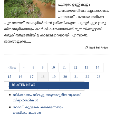
പൂനൂർ: ഉണ്ണികുളം
പഞ്ചായത്തിലെ ഏലക്കാനം,
പനങ്ങാട് പഞ്ചായത്തിലെ
ചുരത്തോട് മലകളിൽനിന്ന് ഉദ്‌ഭവിക്കുന്ന പൂനൂർപ്പുഴ ഇരു
തീരങ്ങളിലെയും കാർഷികമേഖലയ്ക്ക് മുതൽക്കൂട്ടായി
ഒഴുകിത്തുടങ്ങിയിട്ട് കാലമേറെയായി. എന്നാൽ,
ജനങ്ങളുടെ…..

Read Full Article
‹ First
<
8
9
10
11
12
13
14
15
16
17
18
19
20
21
22
23
RELATED NEWS
24
25
26
27
28
>
Last ›
നിർമ്മാണം നിലച്ചു യാത്രാദുരിതവുമായി
വിദ്യാർത്ഥികൾ
റോഡ് കുറുകെ കടക്കുന്നതും
മൗലികാവകാശം