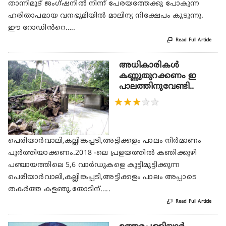
താന്നിമൂട് ജംഗ്ഷനിൽ നിന്ന് പേരയത്തേക്കു പോകുന്ന
ഹരിതാപമായ വനഭൂമിയിൽ മാലിന്യ നിക്ഷേപം കൂടുന്നു.
ഈ റോഡിൻറെ…..

Read Full Article
അധികാരികള്‍
കണ്ണുതുറക്കണം ഇ
പാലത്തിനുവേണ്ടി..
★
★
★
★
★
പെരിയാര്‍വാലി,കല്ലിങ്കപ്പടി,അട്ടിക്കളം പാലം നിര്‍മാണം
പൂര്‍ത്തിയാക്കണം.2018 -ലെ പ്രളയത്തില്‍ കഞിക്കുഴി
പഞ്ചായത്തിലെ 5,6 വാര്‍ഡുകളെ കൂട്ടിമുട്ടിക്കുന്ന
പെരിയാര്‍വാലി,കല്ലിങ്കപ്പടി,അട്ടിക്കളം പാലം അപ്പാടെ
തകര്‍ത്ത കളഞു.തോടിന്…..

Read Full Article