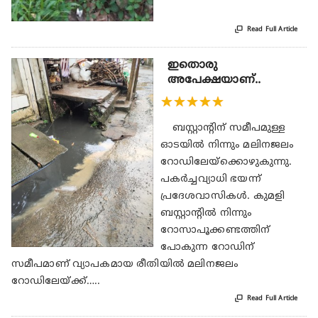

Read Full Article
ഇതൊരു
അപേക്ഷയാണ്..
★
★
★
★
★
ബസ്റ്റാന്റിന് സമീപമുള്ള
ഓടയിൽ നിന്നും മലിനജലം
റോഡിലേയ്ക്കൊഴുകുന്നു.
പകർച്ചവ്യാധി ഭയന്ന്
പ്രദേശവാസികൾ. കുമളി
ബസ്റ്റാന്റിൽ നിന്നും
റോസാപൂക്കണ്ടത്തിന്
പോകുന്ന റോഡിന്
സമീപമാണ് വ്യാപകമായ രീതിയിൽ മലിനജലം
റോഡിലേയ്ക്ക്…..

Read Full Article