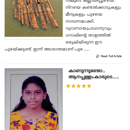
നമ്മുടെ കല്ലായിപ്പുഴയെ.
നിറയെ കണ്ടൽക്കാടുകളും
മീനുകളും പുഴയെ
സമ്പന്നമാക്കി.
വ്യവസായപ്രാധാന്യവും
ഗസലിന്റെ താളത്തിൽ
ഒഴുകിയിരുന്ന ഈ
പുഴയ്ക്കുണ്ട്. ഇന്ന് അശാന്തമാണ് പുഴ.…..

Read Full Article
കാണുന്നുണ്ടോ..
ആനപ്പള്ളംകാരുടെ…..
★
★
★
★
★