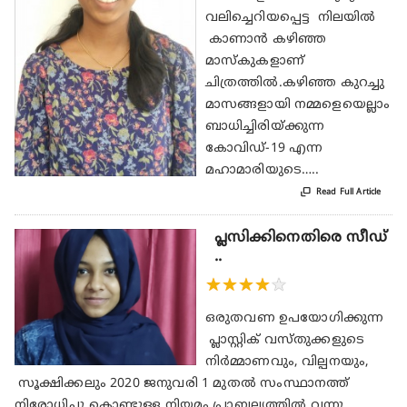
വലിച്ചെറിയപ്പെട്ട നിലയിൽ
കാണാൻ കഴിഞ്ഞ
മാസ്‌കുകളാണ്
ചിത്രത്തിൽ.കഴിഞ്ഞ കുറച്ചു
മാസങ്ങളായി നമ്മളെയെല്ലാം
ബാധിച്ചിരിയ്ക്കുന്ന
കോവിഡ്-19 എന്ന
മഹാമാരിയുടെ…..

Read Full Article
പ്ലസിക്കിനെതിരെ സീഡ്
..
★
★
★
★
★
ഒരുതവണ ഉപയോഗിക്കുന്ന
പ്ലാസ്റ്റിക് വസ്തുക്കളുടെ
നിർമ്മാണവും, വില്പനയും,
സൂക്ഷിക്കലും 2020 ജനുവരി 1 മുതൽ സംസ്ഥാനത്ത്
നിരോധിച്ചു കൊണ്ടുള്ള നിയമം പ്രാബല്യത്തിൽ വന്നു.