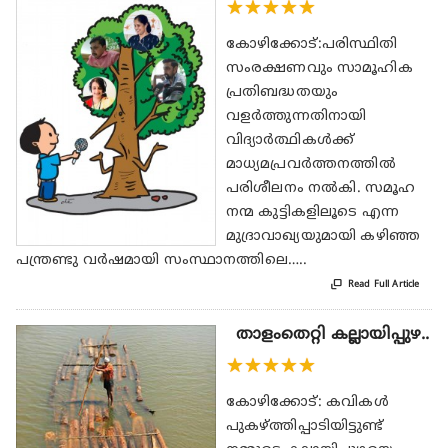
★
★
★
★
★
കോഴിക്കോട്:പരിസ്ഥിതി
സംരക്ഷണവും സാമൂഹിക
പ്രതിബദ്ധതയും
വളർത്തുന്നതിനായി
വിദ്യാർത്ഥികൾക്ക്
മാധ്യമപ്രവർത്തനത്തിൽ
പരിശീലനം നൽകി. സമൂഹ
നന്മ കുട്ടികളിലൂടെ എന്ന
മുദ്രാവാഖ്യയുമായി കഴിഞ്ഞ
പന്ത്രണ്ടു വർഷമായി സംസ്ഥാനത്തിലെ…..

Read Full Article
താളംതെറ്റി കല്ലായിപ്പുഴ..
★
★
★
★
★
കോഴിക്കോട്: കവികൾ
പുകഴ്ത്തിപ്പാടിയിട്ടുണ്ട്