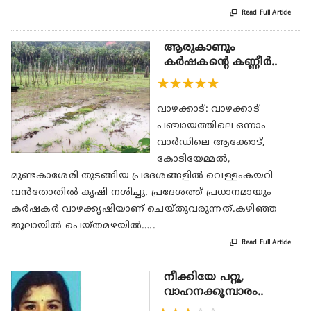

Read Full Article
ആരുകാണും
കർഷകന്റെ കണ്ണീർ..
★
★
★
★
★
വാഴക്കാട്: വാഴക്കാട്
പഞ്ചായത്തിലെ ഒന്നാം
വാർഡിലെ ആക്കോട്,
കോടിയേമ്മൽ,
മുണ്ടകാശേരി തുടങ്ങിയ പ്രദേശങ്ങളിൽ വെള്ളംകയറി
വൻതോതിൽ കൃഷി നശിച്ചു. പ്രദേശത്ത് പ്രധാനമായും
കർഷകർ വാഴക്കൃഷിയാണ് ചെയ്തുവരുന്നത്.കഴിഞ്ഞ
ജൂലായിൽ പെയ്തമഴയിൽ…..

Read Full Article
നീക്കിയേ പറ്റൂ,
വാഹനക്കൂമ്പാരം..