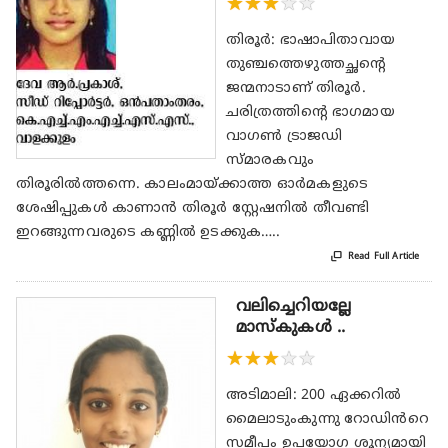
★
★
★
★
★
തിരൂർ: ഭാഷാപിതാവായ
തുഞ്ചത്തെഴുത്തച്ഛന്റെ
ജന്മനാടാണ് തിരൂർ.
ചരിത്രത്തിന്റെ ഭാഗമായ
വാഗൺ ട്രാജഡി
സ്മാരകവും
തിരൂരിൽത്തന്നെ. കാലംമായ്ക്കാത്ത ഓർമകളുടെ
ശേഷിപ്പുകൾ കാണാൻ തിരൂർ സ്റ്റേഷനിൽ തീവണ്ടി
ഇറങ്ങുന്നവരുടെ കണ്ണിൽ ഉടക്കുക…..

Read Full Article
വലിച്ചെറിയല്ലേ
മാസ്കുകൾ ..
★
★
★
★
★
അടിമാലി: 200 ഏക്കറിൽ
മൈലാടുംകുന്നു റോഡിൻറെ
സമീപം ഉപയോഗ ശൂന്യമായി