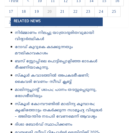
‹ First
<
10
11
12
13
14
15
16
17
18
19
20
21
22
23
24
25
RELATED NEWS
26
27
28
29
30
>
Last ›
നിർമ്മാണം നിലച്ചു യാത്രാദുരിതവുമായി
വിദ്യാർത്ഥികൾ
റോഡ് കുറുകെ കടക്കുന്നതും
മൗലികാവകാശം
ബസ് സ്റ്റോപ്പിലെ പൊട്ടിപ്പൊളിഞ്ഞ ഓടകൾ
ഭീഷണിയാകുന്നു.
സ്കൂൾ കവാടത്തിൽ അപകടഭീഷണി;
കൈവരി വേണം- സീഡ് ക്ലബ്ബ്
മാലിന്യപ്ലാന്റ് ശാപം; പഠനം തടസ്സപ്പെടുന്നു,
രോഗഭീതിയും
സ്കൂൾ കോമ്പൗണ്ടിൽ മാലിന്യ കൂമ്പാരം;
കൃഷിത്തോട്ടം തകർക്കുന്ന സാമൂഹ്യ വിരുദ്ധർ
– അടിയന്തിര നടപടി വേണമെന്ന് ആവശ്യം
ദിശാ ബോർഡ് സ്ഥാപിക്കണം
മാതൃഭൂമി സീഡ് റിപ്പോർട്ടർ ട്രെയിനിങ് 2025-