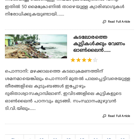
ഇതിൽ 50 മൈക്രോണിൽ താഴെയുള്ള ക്യാരിബാഗുകൾ
നിരോധിക്കുകയുണ്ടായി.…..

Read Full Article
കടലോരത്തെ
കുട്ടികൾക്കും വേണം
ഓൺലൈൻ…..
★
★
★
★
★
പൊന്നാനി: മഴക്കാലത്തെ കടലാക്രമണത്തിന്
ശമനമായെങ്കിലും പൊന്നാനി മുതൽ പാലപ്പെട്ടിവരെയുള്ള
തീരങ്ങളിലെ കുടുംബങ്ങൾ ഇപ്പോഴും
ദുരിതാശ്വാസക്യാമ്പിലാണ്. ഇവിടങ്ങളിലെ കുട്ടികളുടെ
ഓൺലൈൻ പഠനവും മുടങ്ങി. സംസ്ഥാനംമുഴുവൻ
ടി.വി.യിലും…..

Read Full Article